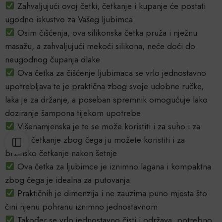
Zahvaljujući ovoj četki, četkanje i kupanje će postati
ugodno iskustvo za Vašeg ljubimca
Osim čišćenja, ova silikonska četka pruža i nježnu
masažu, a zahvaljujući mekoći silikona, neće doći do
neugodnog čupanja dlake
Ova četka za čišćenje ljubimaca se vrlo jednostavno
upotrebljava te je praktična zbog svoje udobne ručke,
laka je za držanje, a poseban spremnik omogućuje lako
doziranje šampona tijekom upotrebe
Višenamjenska je te se može koristiti i za suho i za
mokro četkanje zbog čega ju možete koristiti i za
brzinsko četkanje nakon šetnje
Ova četka za ljubimce je iznimno lagana i kompaktna
zbog čega je idealna za putovanja
Praktičnih je dimenzija i ne zauzima puno mjesta što
čini njenu pohranu iznimno jednostavnom
Također se vrlo jednostavno čisti i održava, potrebno