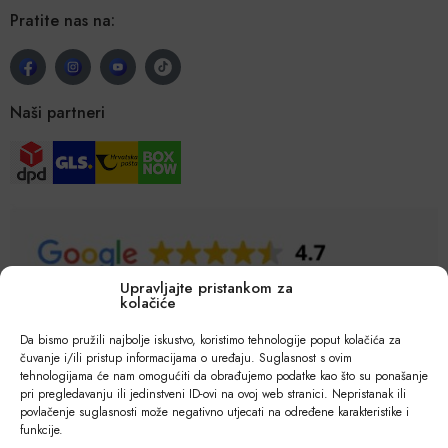
Pratite nas na:
Naši partneri
Upravljajte pristankom za
kolačiće
Da bismo pružili najbolje iskustvo, koristimo tehnologije poput kolačića za
čuvanje i/ili pristup informacijama o uređaju. Suglasnost s ovim
tehnologijama će nam omogućiti da obrađujemo podatke kao što su ponašanje
pri pregledavanju ili jedinstveni ID-ovi na ovoj web stranici. Nepristanak ili
povlačenje suglasnosti može negativno utjecati na određene karakteristike i
funkcije.