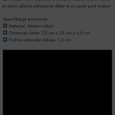
je samo ukloniti sakupljene dlake te ju oprati pod vodom
Specifikacije proizvoda:
Materijal: Mekani silikon
Dimenzije četke: 7,5 cm x 7,5 cm x 4,5 cm
Dužina silikonske čekinja: 1,5 cm