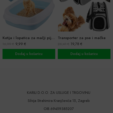
Kutija i lopatica za mačji pijesak
Transporter za pse i mačke
9,99
€
19,78
€
16,99
€
26,41
€
Dodaj u košaricu
Dodaj u košaricu
KARILI D.O.O. ZA USLUGE I TRGOVINU
Silvija Strahimira Kranjčevića 15, Zagreb
OIB 69459385207