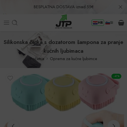
BESPLATNA DOSTAVA iznad 55€
HR
SI
Povrat u roku od 30 dana!
Silikonska četka s dozatorom šampona za pranje
kućnih ljubimaca
Početna
Oprema za kućne ljubimce
-41%