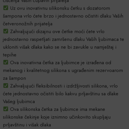
čišćenja Vaših čupavih prijatelja
Uz ovu inovativnu silikonsku četku s dozatorom
šampona vrlo ćete brzo i jednostavno očistiti dlaku Vaših
četveronožnih prijatelja
Zahvaljujući dizajnu ove četke moći ćete vrlo
jednostavno raspetljati zamršenu dlaku Vaših ljubimaca te
ukloniti višak dlaka kako se ne bi zavukle u namještaj i
tepihe
Ova inovativna četka za ljubimce je izrađena od
mekanog i kvalitetnog silikona s ugrađenim rezervoarom
za šampon
Zahvaljujući fleksibilnosti i izdržljivosti silikona, vrlo
ćete jednostavno očistiti bilo kakvu prljavštinu sa dlake
Vašeg ljubimca
Ova silikonska četka za ljubimce ima mekane
silikonske čekinje koje iznimno učinkovito skupljaju
prljavštinu i višak dlaka