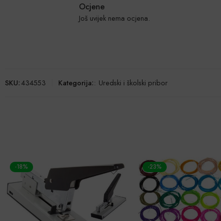
Ocjene
Još uvijek nema ocjena.
SKU:
434553
Kategorija:
:
Uredski i školski pribor
-18%
-23%