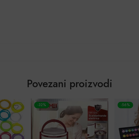
Povezani proizvodi
-32%
-56%