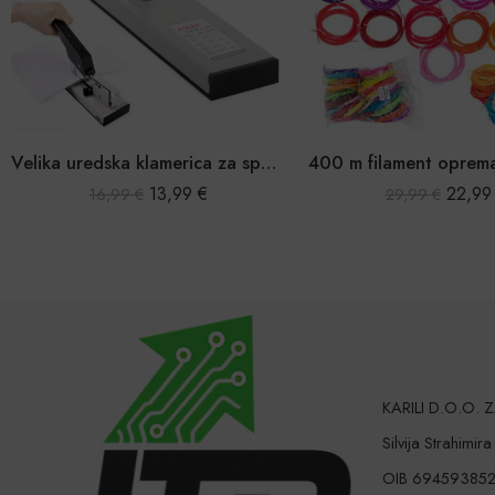
Velika uredska klamerica za spajanje 100 listova papira
13,99
€
22,9
16,99
€
29,99
€
KARILI D.O.O.
Silvija Strahimir
OIB 69459385