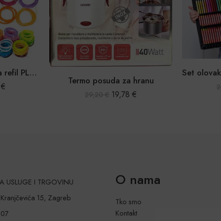
400 m filament oprema refil PLA za 3D olovku
Termo posuda za hranu
9
€
2
19,78
€
29,20
€
O nama
 ZA USLUGE I TRGOVINU
a Kranjčevića 15, Zagreb
Tko smo
Kontakt
207