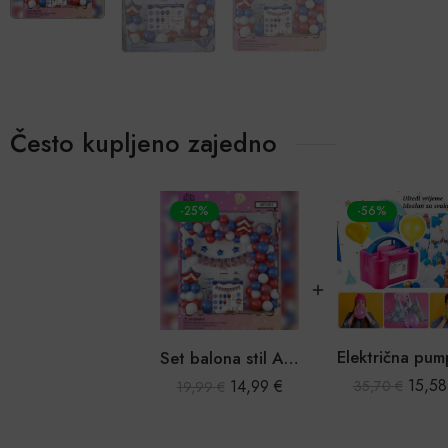
Često kupljeno zajedno
-25%
-56%
Set balona stil Amerika girlanda 79 kom.
15,5
14,99
€
35,70
€
19,99
€