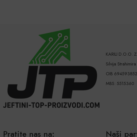
KARILI D.O.O.
Silvija Strahimir
OIB 69459385
MBS: 5515360
Pratite nas na:
Naši par