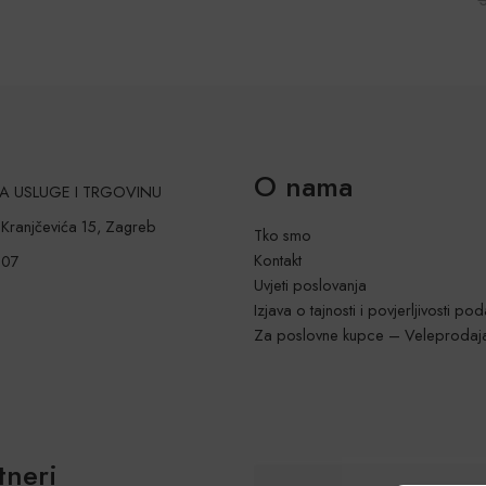
O nama
 ZA USLUGE I TRGOVINU
a Kranjčevića 15, Zagreb
Tko smo
Kontakt
207
Uvjeti poslovanja
Izjava o tajnosti i povjerljivosti po
Za poslovne kupce – Veleprodaj
tneri