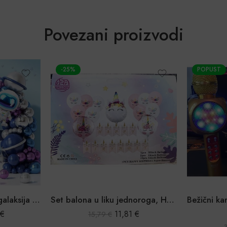
Povezani proizvodi
-25%
POPUST
Set balona spaceman galaksija girlanda 135 kom.
Set balona u liku jednoroga, Happy Birthday
€
11,81
€
15,79
€