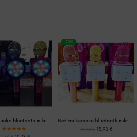
-20%
Bežični karaoke bluetooth mikrofon
Bežični karaoke bluetooth mikrofon
15,93
€
19,99
€
Ocijenjeno
19,78
€
39,68
€