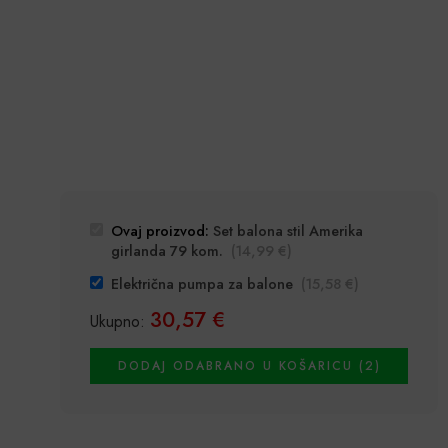
Ovaj proizvod:
Set balona stil Amerika
girlanda 79 kom.
(
14,99
€
)
Električna pumpa za balone
(
15,58
€
)
30,57
€
Ukupno:
DODAJ ODABRANO U KOŠARICU (2)