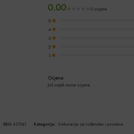
0.00
0 ocjene
5
4
3
2
1
Ocjene
Još uvijek nema ocjena.
SKU:
431541
Kategorija:
:
Dekoracije za rođendan i proslave