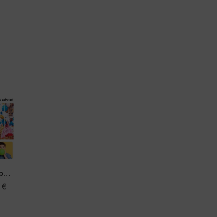
Električna pumpa za balone
8
€