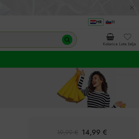
HR
SI
Košarica
Lista želja
14,99
€
19,99
€