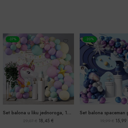
-37%
-20%
Set balona u liku jednoroga, 140 kom
18,45
€
15,99
29,07
€
19,99
€