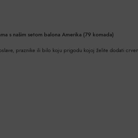
kama s našim setom balona Amerika (79 komada)
lave, praznike ili bilo koju prigodu kojoj želite dodati crveno