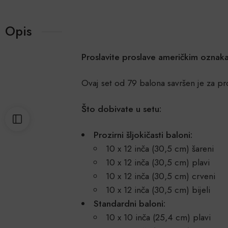
Opis
Proslavite proslave američkim ozna
Ovaj set od 79 balona savršen je za pros
Što dobivate u setu:
Prozirni šljokičasti baloni:
10 x 12 inča (30,5 cm) šareni
10 x 12 inča (30,5 cm) plavi
10 x 12 inča (30,5 cm) crveni
10 x 12 inča (30,5 cm) bijeli
Standardni baloni:
10 x 10 inča (25,4 cm) plavi