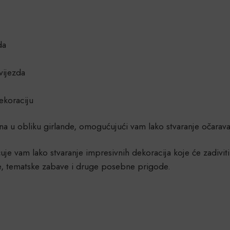
da
vijezda
dekoraciju
na u obliku girlande, omogućujući vam lako stvaranje očarav
je vam lako stvaranje impresivnih dekoracija koje će zadiviti
e, tematske zabave i druge posebne prigode.