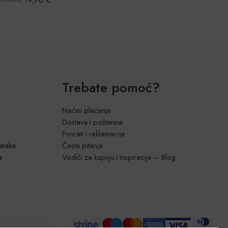
5.00
od 5
Trebate pomoć?
Načini plaćanja
Dostava i poštarina
Povrati i reklamacije
dataka
Česta pitanja
a
Vodiči za kupnju i inspiracije – Blog