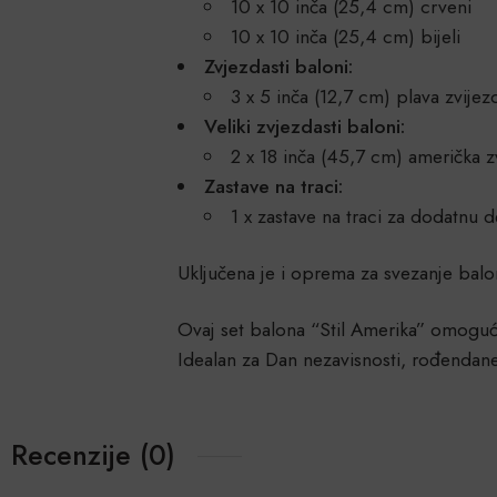
10 x 10 inča (25,4 cm) crveni
10 x 10 inča (25,4 cm) bijeli
Zvjezdasti baloni:
3 x 5 inča (12,7 cm) plava zvijez
Veliki zvjezdasti baloni:
2 x 18 inča (45,7 cm) američka z
Zastave na traci:
1 x zastave na traci za dodatnu 
Uključena je i oprema za svezanje balo
Ovaj set balona “Stil Amerika” omoguću
Idealan za Dan nezavisnosti, rođendan
Recenzije (0)