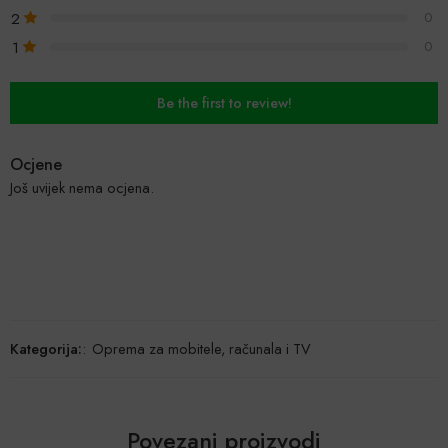
2
0
1
0
Be the first to review!
Ocjene
Još uvijek nema ocjena.
Kategorija:
:
Oprema za mobitele, računala i TV
Povezani proizvodi