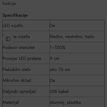
funkcija.
Specifikacije
LED svjetlo
Da
Tri tona svjetla
hladno, neutralno, toplo
Podesiv intenzitet
1–100%
Promjer LED prstena
9 cm
Fleksibilni stativ
oko 70 cm
Mikrofon držač
Da
Daljinski upravljač
USB kabel
Materijal
Aluminij, plastika