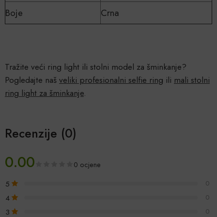
Boje
Crna
Tražite veći ring light ili stolni model za šminkanje?
Pogledajte naš
veliki profesionalni selfie ring
ili
mali stolni
ring light za šminkanje
.
Recenzije (0)
0.00
0 ocjene
5
0
4
0
3
0