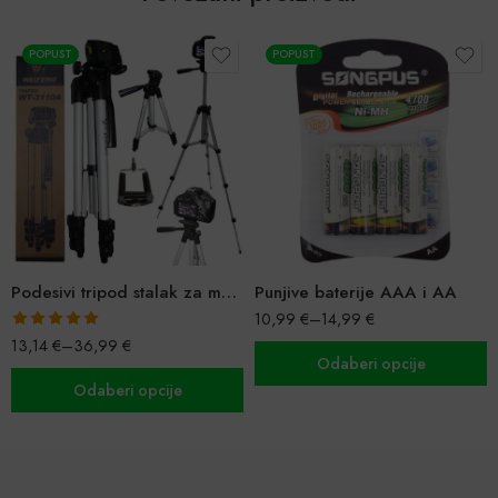
POPUST
POPUST
Podesivi tripod stalak za mobitel i fotoaparat
Punjive baterije AAA i AA
10,99
€
–
14,99
€
Ocijenjeno
13,14
€
–
36,99
€
5.00
od 5
Odaberi opcije
Odaberi opcije