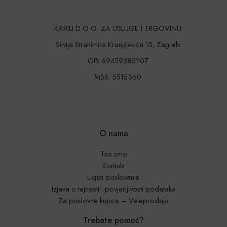
KARILI D.O.O. ZA USLUGE I TRGOVINU
Silvija Strahimira Kranjčevića 15, Zagreb
OIB 69459385207
MBS: 5515360
O nama
Tko smo
Kontakt
Uvjeti poslovanja
Izjava o tajnosti i povjerljivosti podataka
Za poslovne kupce – Veleprodaja
Trebate pomoć?