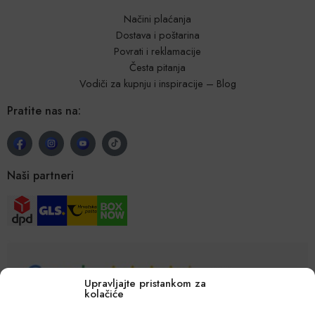
Načini plaćanja
Dostava i poštarina
Povrati i reklamacije
Česta pitanja
Vodiči za kupnju i inspiracije – Blog
Pratite nas na:
Naši partneri
Upravljajte pristankom za
kolačiće