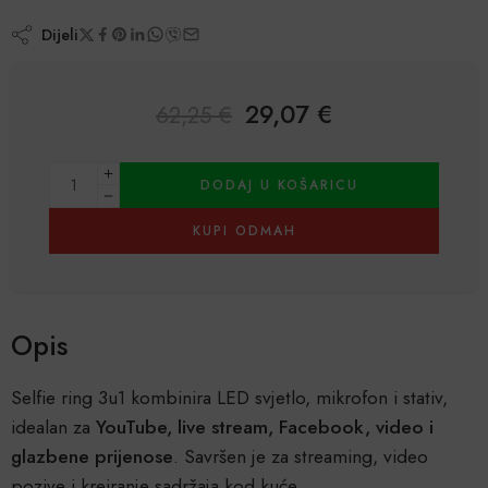
Dijeli
29,07
€
62,25
€
Alternative:
DODAJ U KOŠARICU
KUPI ODMAH
Opis
Selfie ring 3u1 kombinira LED svjetlo, mikrofon i stativ,
idealan za
YouTube, live stream, Facebook, video i
glazbene prijenose
. Savršen je za streaming, video
pozive i kreiranje sadržaja kod kuće.