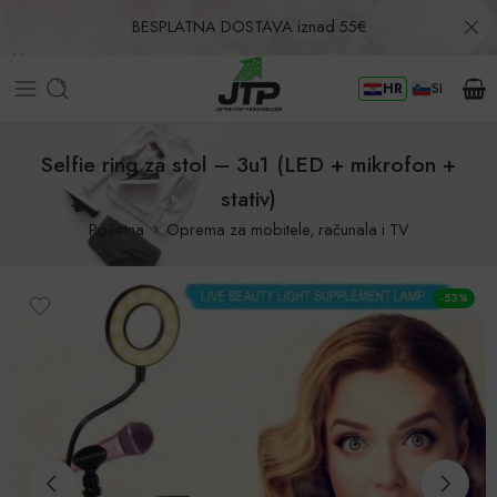
BESPLATNA DOSTAVA iznad 55€
HR
SI
Povrat u roku od 30 dana!
Selfie ring za stol – 3u1 (LED + mikrofon +
stativ)
Početna
Oprema za mobitele, računala i TV
-53%