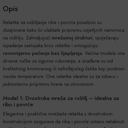
Opis
Rešetke za roštiljanje ribe i povrća posebno su
dizajnirane kako bi olakšale pripremu osjetljivih namirnica
na roštilju. Zahvaljujući
mrežastoj strukturi
, sprječavaju
ispadanje sastojaka kroz rešetke i omogućuju
ravnomjerno pečenje bez lijepljenja
. Većina modela ima
drvene ručke za sigurno rukovanje, a izrađene su od
kvalitetnog kromiranog ili nehrđajućeg čelika koji podnosi
visoke temperature. Ove rešetke idealne su za zdravu i
jednostavnu pripremu hrane na otvorenom.
Model 1: Dvostruka mreža za roštilj – idealna za
ribu i povrće
Elegantna i praktična mrežasta rešetka s dvostrukom
konstrukcijom osigurava da riba i povrće ostanu netaknuti