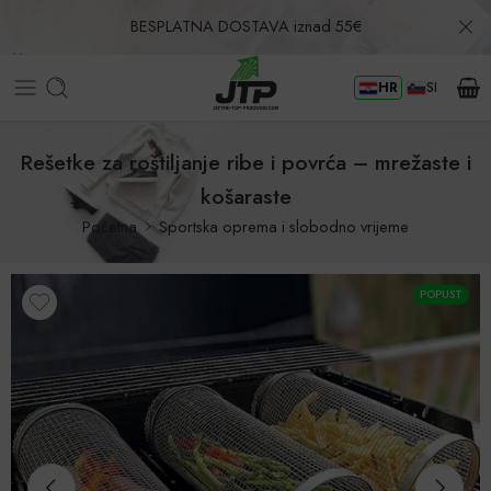
BESPLATNA DOSTAVA iznad 55€
HR
SI
Povrat u roku od 30 dana!
Rešetke za roštiljanje ribe i povrća – mrežaste i
košaraste
Početna
Sportska oprema i slobodno vrijeme
POPUST