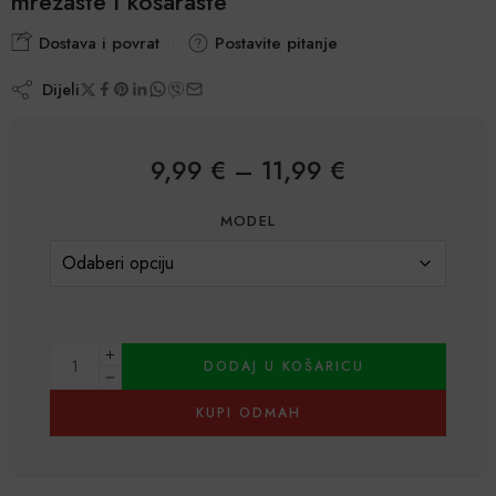
mrežaste i košaraste
Dostava i povrat
Postavite pitanje
Dijeli
9,99
€
–
11,99
€
MODEL
DODAJ U KOŠARICU
KUPI ODMAH
Alternative: