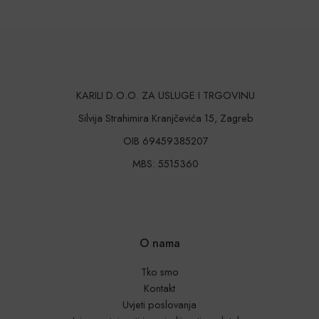
KARILI D.O.O. ZA USLUGE I TRGOVINU
Silvija Strahimira Kranjčevića 15, Zagreb
OIB 69459385207
MBS: 5515360
O nama
Tko smo
Kontakt
Uvjeti poslovanja