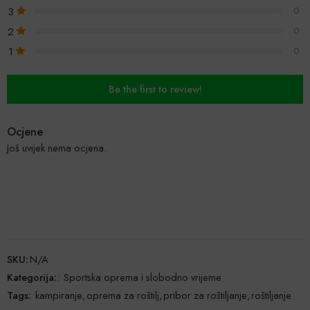
3
0
2
0
1
0
Be the first to review!
Ocjene
Još uvijek nema ocjena.
SKU:
N/A
Kategorija:
:
Sportska oprema i slobodno vrijeme
Tags:
kampiranje
,
oprema za roštilj
,
pribor za roštiljanje
,
roštiljanje