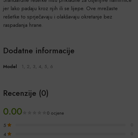
jer lako padaju kroz njih ili se lijepe. Ove mrežaste
rešetke to sprječavaju i olakšavaju okretanje bez
raspadanja hrane.
Dodatne informacije
Model
1, 2, 3, 4, 5, 6
Recenzije (0)
0.00
0 ocjene
5
0
4
0