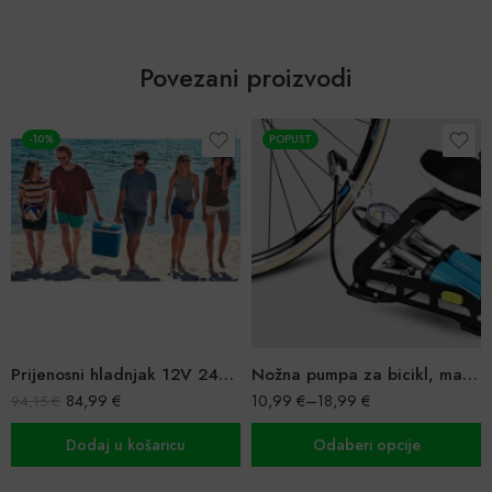
Povezani proizvodi
-10%
POPUST
Prijenosni hladnjak 12V 24L + zagrijavanje
Nožna pumpa za bicikl, madrac, auto
84,99
€
10,99
€
–
18,99
€
94,15
€
Dodaj u košaricu
Odaberi opcije