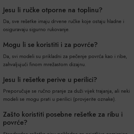
Jesu li ručke otporne na toplinu?
Da, sve rešetke imaju drvene ručke koje ostaju hladne i
osiguravaju sigurno rukovanje.
Mogu li se koristiti i za povrće?
Da, svi modeli su prikladni za pečenje povrća kao i ribe,
zahvaljujući finom mrežastom dizajnu.
Jesu li rešetke perive u perilici?
Preporučuje se ručno pranje za duži vijek trajanja, ali neki
modeli se mogu prati u perilici (provjerite oznake).
Zašto koristiti posebne rešetke za ribu i
povrće?
Standardne rešetke nisu prikladne za osjetljive namirnice