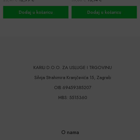
j u košaricu
Dodaj u košaricu
Dodaj 
KARILI D.O.O. ZA USLUGE I TRGOVINU
Silvija Strahimira Kranjčevića 15, Zagreb
OIB 69459385207
MBS: 5515360
O nama