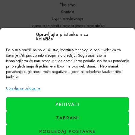
Tko smo
Kontakt
Uvjeti poslovanja
Izjava o tajnosti i povjerljivosti podataka
Za poslovne kupce – Veleprodaja
Upravljajte pristankom za
kolačiće
Trebate pomoć?
Da bismo pružili najbolje iskustvo, koristimo tehnologije poput kolačića za
čuvanje i/ili pristup informacijama o uređaju. Suglasnost s ovim
Načini plaćanja
tehnologijama će nam omogućiti da obrađujemo podatke kao što su ponašanje
Dostava i poštarina
pri pregledavanju ili jedinstveni ID-ovi na ovoj web stranici. Nepristanak ili
Povrati i reklamacije
povlačenje suglasnosti može negativno utjecati na određene karakteristike i
Česta pitanja
funkcije.
Vodiči za kupnju i inspiracije – Blog
Upravljanje uslugama
Pratite nas na:
PRIHVATI
ZABRANI
Naši partneri
POGLEDAJ POSTAVKE