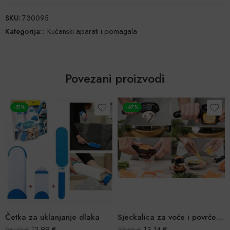
SKU:
730095
Kategorija:
:
Kućanski aparati i pomagala
Povezani proizvodi
-67%
-19%
lanjanje dlaka
Sjeckalica za voće i povrće Nicer Dicer Quick
Aparat za v
99
€
13,14
€
39,6
39,68
€
48,97
€