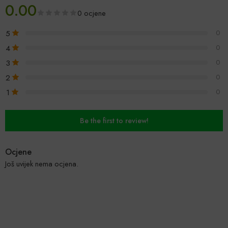
0.00
0 ocjene
5
0
4
0
3
0
2
0
1
0
Be the first to review!
Ocjene
Još uvijek nema ocjena.