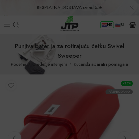
BESPLATNA DOSTAVA iznad 55€
HR
SI
Povrat u roku od 30 dana!
Punjiva baterija za rotirajuću četku Swivel
Sweeper
Početna
Uređenje interijera
Kućanski aparati i pomagala
-35%
RASPRODANO