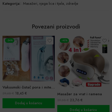
Kategorija:
:
Masažeri, njega lica i tijela, zdravlje
Povezani proizvodi
-40%
-47%
Masažer za vrat i ramena
Električni uvijač za trepavice
23,76
€
39,68
€
Ocijenjeno
11,81
€
22,43
€
5.00
od 5
Dodaj u košaricu