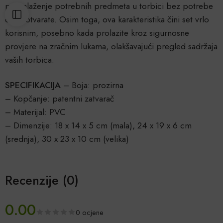
pronalaženje potrebnih predmeta u torbici bez potrebe
da je otvarate. Osim toga, ova karakteristika čini set vrlo
korisnim, posebno kada prolazite kroz sigurnosne
provjere na zračnim lukama, olakšavajući pregled sadržaja
vaših torbica.
SPECIFIKACIJA
– Boja: prozirna
– Kopčanje: patentni zatvarač
– Materijal: PVC
– Dimenzije: 18 x 14 x 5 cm (mala), 24 x 19 x 6 cm
(srednja), 30 x 23 x 10 cm (velika)
Recenzije (0)
0.00
0 ocjene