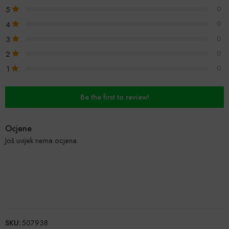
5
0
4
0
3
0
2
0
1
0
Be the first to review!
Ocjene
Još uvijek nema ocjena.
SKU:
507938