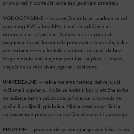
pristup vašim potrepštinama kad god vam zatrebaju.
VODOOTPORNE
– kozmetičke torbice izrađene su od
prozirnog PVC-a bez BPA, čineći ih izdržljivima i
otpornima na prljavštinu. Njihova vodootpornost
osigurava da vaši kozmetički proizvodi ostanu suhi, čak i
ako torbica dođe u kontakt s vodom. To znači da bez
brige možete otići s njome pod tuš, na plažu ili bazen,
znajući da su vaše stvari sigurne i zaštićene.
UNIVERZALNE
– velika toaletna torbica, zahvaljujući
ručkama i kopčanju, može se koristiti kao praktična torba
za nošenje raznih proizvoda, primjerice proizvoda za
plažu ili omiljenih grickalica. Njena svestranost čini je
neizostavnom pratnjom za različite aktivnosti i putovanja.
PROZIRNE
– proziran dizajn omogućuje vam lako i brzo