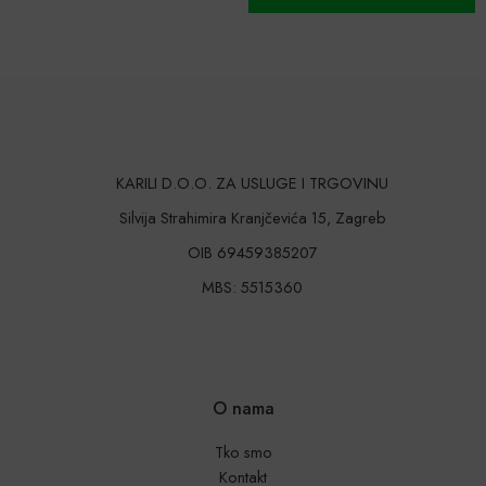
Dodaj u košaricu
KARILI D.O.O. ZA USLUGE I TRGOVINU
Silvija Strahimira Kranjčevića 15, Zagreb
OIB 69459385207
MBS: 5515360
O nama
Tko smo
Kontakt