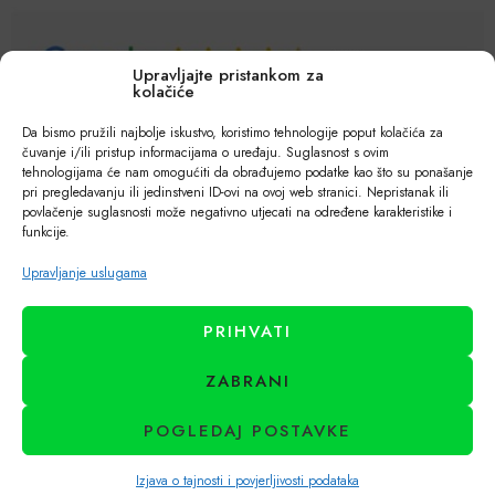
Upravljajte pristankom za
kolačiće
Da bismo pružili najbolje iskustvo, koristimo tehnologije poput kolačića za
čuvanje i/ili pristup informacijama o uređaju. Suglasnost s ovim
tehnologijama će nam omogućiti da obrađujemo podatke kao što su ponašanje
pri pregledavanju ili jedinstveni ID-ovi na ovoj web stranici. Nepristanak ili
povlačenje suglasnosti može negativno utjecati na određene karakteristike i
funkcije.
Upravljanje uslugama
PRIHVATI
ZABRANI
POGLEDAJ POSTAVKE
© 2018. - 2026. Karili d.o.o. – Sva prava pridržana!
Izjava o tajnosti i povjerljivosti podataka