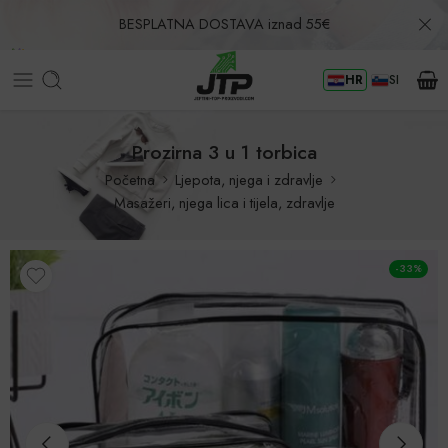
BESPLATNA DOSTAVA iznad 55€
HR
SI
Povrat u roku od 30 dana!
Prozirna 3 u 1 torbica
Početna
Ljepota, njega i zdravlje
Masažeri, njega lica i tijela, zdravlje
-33%