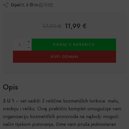
Dijeli
11,99
€
17,99
€
Alternative:
DODAJ U KOŠARICU
KUPI ODMAH
Opis
3 U 1
– set sadrži 3 veličine kozmetičkih torbica: malu,
srednju i veliku. Ovaj praktični komplet omogućuje vam
organizaciju kozmetičkih proizvoda na najbolji mogući
način tijekom putovanja, čime vam pruža jednostavan