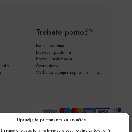
Trebate pomoć?
Načini plaćanja
Dostava i poštarina
Povrati i reklamacije
dataka
Česta pitanja
a
Vodiči za kupnju i inspiracije – Blog
Upravljajte pristankom za kolačiće
ili najbolje iskustvo, koristimo tehnologije poput kolačića za čuvanje i/ili