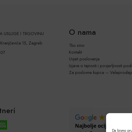
O nama
 ZA USLUGE I TRGOVINU
a Kranjčevića 15, Zagreb
Tko smo
Kontakt
207
Uvjeti poslovanja
Izjava o tajnosti i povjerljivosti po
Za poslovne kupce – Veleprodaj
tneri
Da bismo pruž