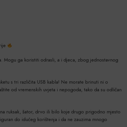
rije
a. Mogu ga koristiti odrasli, a i djeca, zbog jednostavnog
u s tri različita USB kabla! Ne morate brinuti ni o
aštite od vremenskih uvjeta i nepogoda, tako da su odličan
 na ruksak, šator, drvo ili bilo koje drugo prigodno mjesto
je siguran do idućeg korištenja i da ne zauzima mnogo