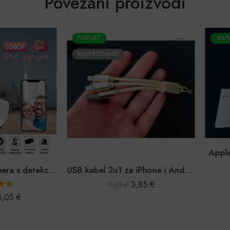
Povezani proizvodi
POPUST
-66%
RASPRODANO
Apple Air
WiFi nadzorna kamera s detekcijom pokreta i noćnim snimanjem
USB kabel 2u1 za iPhone i Android uređaje
3,85
€
11,81
€
5
€