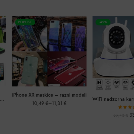
POPUST
-45%
iPhone XR maskice – razni modeli
10,49
€
–
11,81
€
Ocijenjeno
33,0
59,73
€
5.00
od 5