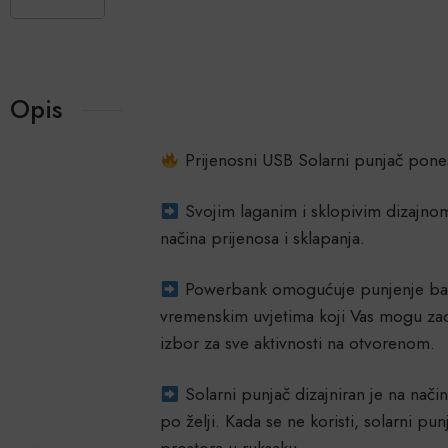
Opis
Prijenosni USB Solarni punjač pones
Svojim laganim i sklopivim dizajnom 
načina prijenosa i sklapanja.
Powerbank omogućuje punjenje bateri
vremenskim uvjetima koji Vas mogu zade
izbor za sve aktivnosti na otvorenom.
Solarni punjač dizajniran je na nači
po želji. Kada se ne koristi, solarni p
prostora u ruksaku.