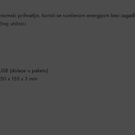
omski prihvatljiv, koristi se sunčevom energijom bez zagađen
čnoj utičnici.
USB (dolaze u paketu)
 450 x 155 x 3 mm