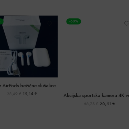
-60%
Pods bežične slušalice
13,14
€
38,49
€
Akcijska sportska kamera 4K vodootporna s kompletnom opremom
26,41
€
66,23
€