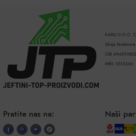
KARILI D.O.O.
Silvija Strahimir
OIB 69459385
MBS: 5515360
Pratite nas na:
Naši par