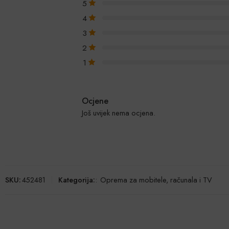
5
4
3
2
1
Ocjene
Još uvijek nema ocjena.
SKU:
452481
Kategorija:
:
Oprema za mobitele, računala i TV