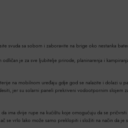
ite svuda sa sobom i zaboravite na brige oko nestanka bate
odličan je za sve ljubitelje prirode, planinarenja i kampiranj
je na mobilnom uređaju gdje god se nalazite i dolazi u paket
siti, jer su solarni paneli prekriveni vodootpornim slojem z
n da ima dvije rupe na kućištu koje omogućuju da se pričvrsti
unjač se vrlo lako može samo preklopiti i složiti na način da 