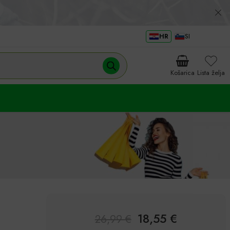
HR
SI
Košarica
Lista želja
18,55
€
26,99
€