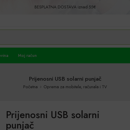
BESPLATNA DOSTAVA iznad 55€
Povrat u roku od 30 dana!
ovina
Moj račun
Prijenosni USB solarni punjač
Početna
Oprema za mobitele, računala i TV
Prijenosni USB solarni
punjač