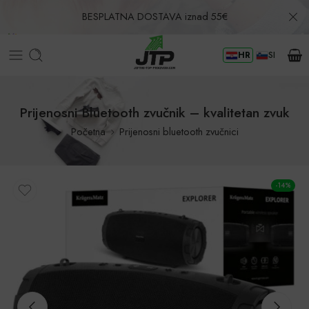
BESPLATNA DOSTAVA iznad 55€
HR
SI
Povrat u roku od 30 dana!
Prijenosni Bluetooth zvučnik – kvalitetan zvuk
Početna
Prijenosni bluetooth zvučnici
-14%