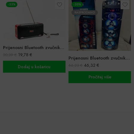
-35%
-30%
RASPRODANO
Prijenosni Bluetooth zvučnik sa solarnim panelom
19,78
€
30,39
€
Prijenosni Bluetooth zvučnik Power XXXL
46,32
€
66,23
€
Dodaj u košaricu
Pročitaj više