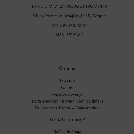
KARILI D.O.O. ZA USLUGE I TRGOVINU
Silvija Strahimira Kranjčevića 15, Zagreb
OIB 69459385207
MBS: 5515360
O nama
Tko smo
Kontakt
Uvjeti poslovanja
Izjava o tajnosti i povjerljivosti podataka
Za poslovne kupce – Veleprodaja
Trebate pomoć?
Načini plaćanja