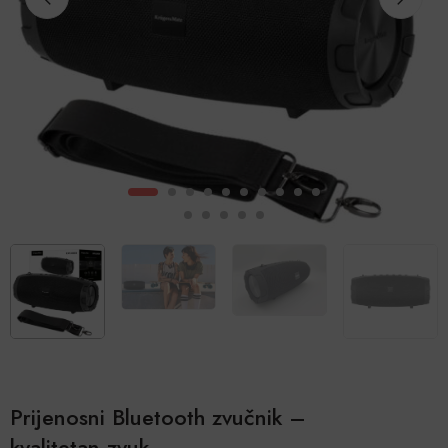
Prijenosni Bluetooth zvučnik –
kvalitetan zvuk