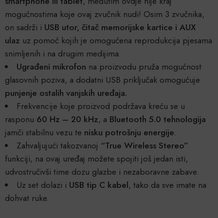
smartphone ili tablet
, međutim ovdje nije kraj
mogućnostima koje ovaj zvučnik nudi! Osim 3 zvučnika,
on sadrži i
USB utor, čitač memorijske kartice i AUX
ulaz
uz pomoć kojih je omogućena reprodukcija pjesama
snimljenih i na drugim medijima.
Ugrađeni mikrofon
na proizvodu pruža mogućnost
glasovnih poziva, a dodatni USB priključak omogućuje
punjenje ostalih vanjskih uređaja.
Frekvencije koje proizvod podržava kreću se u
rasponu
60 Hz – 20 kHz
, a
Bluetooth 5.0 tehnologija
jamči stabilnu vezu te
nisku potrošnju energije
.
Zahvaljujući takozvanoj
“True Wireless Stereo”
funkciji, na ovaj uređaj možete spojiti još jedan isti,
udvostručivši time dozu glazbe i nezaboravne zabave.
Uz set dolazi i
USB tip C kabel
, tako da sve imate na
dohvat ruke.