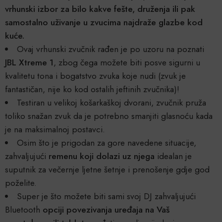
vrhunski izbor za bilo kakve fešte, druženja ili pak
samostalno uživanje u zvucima najdraže glazbe kod
kuće.
Ovaj vrhunski zvučnik rađen je po uzoru na poznati
JBL Xtreme 1
, zbog čega možete biti posve sigurni u
kvalitetu tona i bogatstvo zvuka koje nudi (zvuk je
fantastičan, nije ko kod ostalih jeftinih zvučnika)!
Testiran u velikoj košarkaškoj dvorani, zvučnik pruža
toliko snažan zvuk da je potrebno smanjiti glasnoću kada
je na maksimalnoj postavci.
Osim što je prigodan za gore navedene situacije,
zahvaljujući
remenu koji dolazi uz njega
idealan je
suputnik za večernje ljetne šetnje i prenošenje gdje god
poželite.
Super je što možete biti sami svoj DJ zahvaljujući
Bluetooth
opciji povezivanja uređaja na Vaš