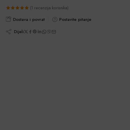
(
1
recenzija korisnika)
Korisnička
1
Dostava i povrat
Postavite pitanje
ocjena:
5.00
od
Dijeli
ukupno 5 (
korisnika)