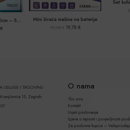
Set kuh
Mini šivaća mašina na baterije
Aparat Za Palačinke 30cm – Savršen za Svaku Kuhinju
19,78
€
39,68
€
9
€
O nama
 ZA USLUGE I TRGOVINU
a Kranjčevića 15, Zagreb
Tko smo
Kontakt
207
Uvjeti poslovanja
Izjava o tajnosti i povjerljivosti po
Za poslovne kupce – Veleprodaj