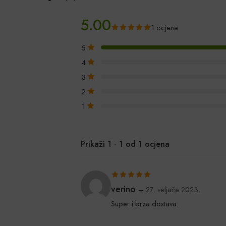
5.00
1 ocjene
5
4
3
2
1
Prikaži 1 - 1 od 1 ocjena
Ocijenjeno
5
verino
–
27. veljače 2023.
od 5
Super i brza dostava.