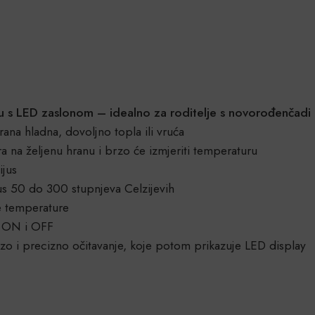
nu s LED zaslonom – idealno za roditelje s novorođenčadi
rana hladna, dovoljno topla ili vruća
a na željenu hranu i brzo će izmjeriti temperaturu
ijus
s 50 do 300 stupnjeva Celzijevih
e temperature
ku ON i OFF
 i precizno očitavanje, koje potom prikazuje LED display