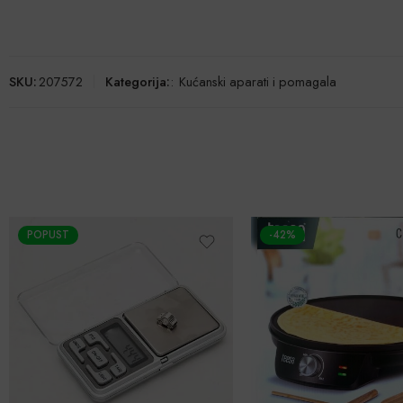
SKU:
207572
Kategorija:
:
Kućanski aparati i pomagala
POPUST
-42%