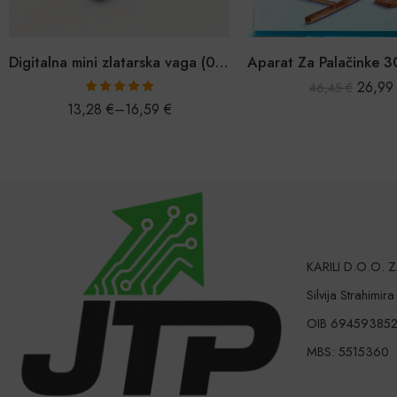
Digitalna mini zlatarska vaga (0,01g-500g)
26,9
46,45
€
Ocijenjeno
13,28
€
–
16,59
€
5.00
od 5
KARILI D.O.O.
Silvija Strahimir
OIB 69459385
MBS: 5515360