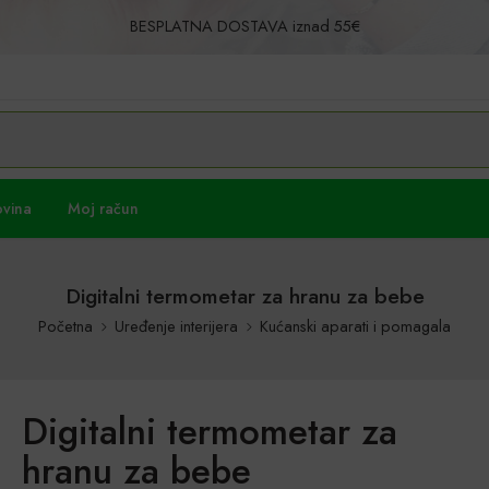
BESPLATNA DOSTAVA iznad 55€
Povrat u roku od 30 dana!
ovina
Moj račun
Digitalni termometar za hranu za bebe
Početna
Uređenje interijera
Kućanski aparati i pomagala
Digitalni termometar za
hranu za bebe