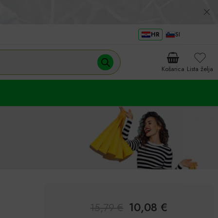
HR
SI
Košarica
Lista želja
10,08
€
15,79
€