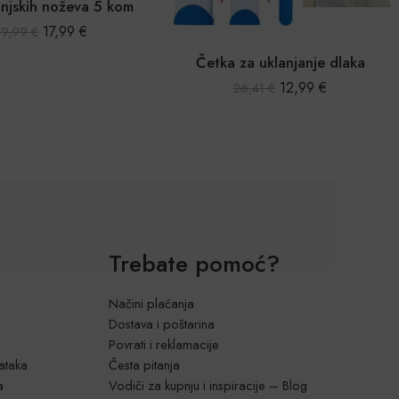
injskih noževa 5 kom
17,99
€
29,99
€
Četka za uklanjanje dlaka
12,99
€
26,41
€
Trebate pomoć?
Načini plaćanja
Dostava i poštarina
Povrati i reklamacije
dataka
Česta pitanja
a
Vodiči za kupnju i inspiracije – Blog