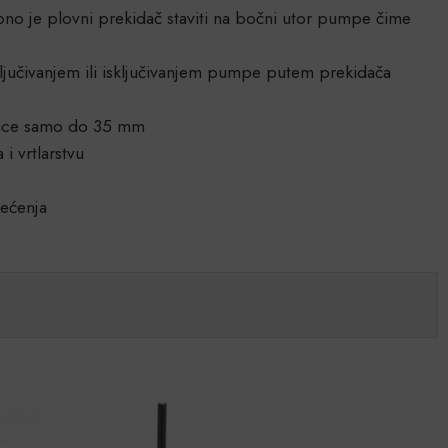
ebno je plovni prekidač staviti na bočni utor pumpe čime
jučivanjem ili isključivanjem pumpe putem prekidača
estice samo do 35 mm
 vrtlarstvu
tećenja