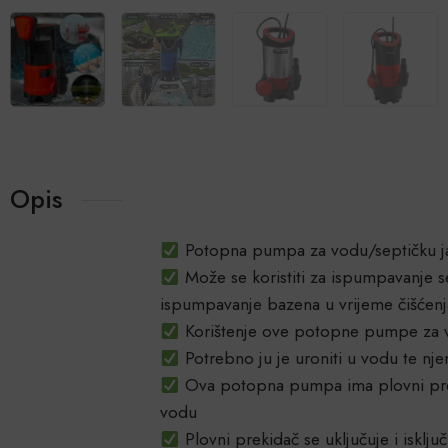
Opis
Potopna pumpa za vodu/septičku ja
Može se koristiti za ispumpavanje s
ispumpavanje bazena u vrijeme čišćen
Korištenje ove potopne pumpe za vod
Potrebno ju je uroniti u vodu te njen 
Ova potopna pumpa ima plovni preki
vodu
Plovni prekidač se uključuje i isklju