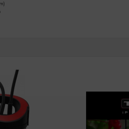
mm)
m
Reproduktor
videozapisa