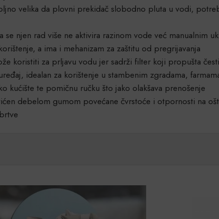
voljno velika da plovni prekidač slobodno pluta u vodi, potr
se njen rad više ne aktivira razinom vode već manualnim ukl
ištenje, a ima i mehanizam za zaštitu od pregrijavanja
oristiti za prljavu vodu jer sadrži filter koji propušta č
eđaj, idealan za korištenje u stambenim zgradama, farmama i
 kućište te pomičnu ručku što jako olakšava prenošenje
štićen debelom gumom povećane čvrstoće i otpornosti na oš
brtve