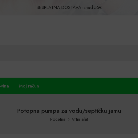
BESPLATNA DOSTAVA iznad 55€
Povrat u roku od 30 dana!
ovina
Moj račun
Potopna pumpa za vodu/septičku jamu
Početna
Vrtni alat