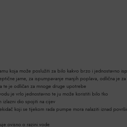
mu koja može poslužiti za bilo kakvo brzo i jednostavno i
eptične jame, za ispumpavanje manjih poplava, odlična je z
ja te je odličan za mnoge druge upotrebe
u je vrlo jednostavno te ju može koristiti bilo tko
izlazni dio spojiti na cijev
dač koji se tijekom rada pumpe mora nalaziti iznad površi
čuje ovisno o razini vode