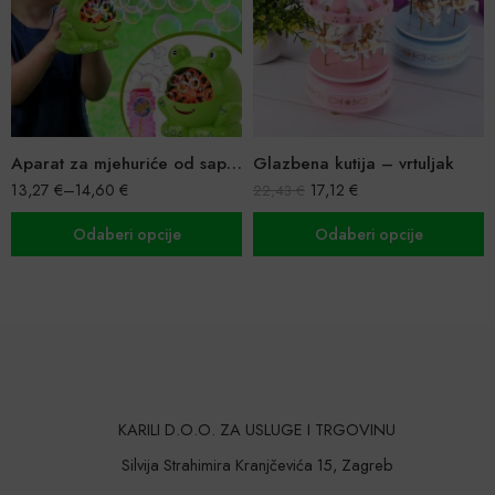
Aparat za mjehuriće od sapunice – razni modeli
Glazbena kutija – vrtuljak
Igračka motor sa
17,12
€
7,58
€
22,43
€
22,43
€
opcije
Odaberi opcije
Dodaj u ko
KARILI D.O.O. ZA USLUGE I TRGOVINU
Silvija Strahimira Kranjčevića 15, Zagreb