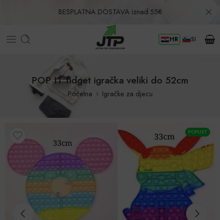
BESPLATNA DOSTAVA iznad 55€
HR
SI
Povrat u roku od 30 dana!
POP IT fidget igračka veliki do 52cm
Početna
Igračke za djecu
POPUST