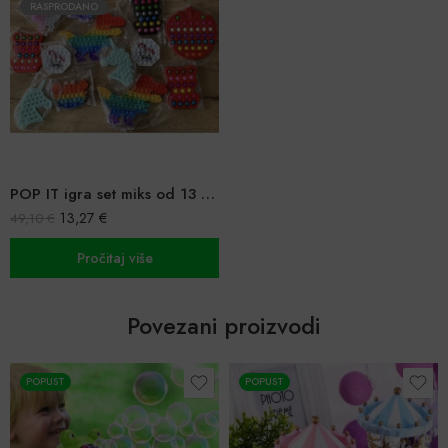
RASPRODANO
POP IT igra set miks od 13 komada razni motivi
13,27
€
49,10
€
Pročitaj više
Povezani proizvodi
POPUST
-66%