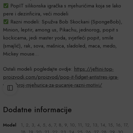
PopIT silikonska igračka s mjehurićima koja se lako
pere i dezinficira, veći modeli
Razni modeli: Spužva Bob Skockani (SpongeBob),
Minion, leptir, among us, Pikachu, jednorog, popit s
kockicama, jedi master yoda, svjetleći popit, smile
(smajlić), rak, sova, mašnica, sladoled, maca, medo,
Mickey mouse…
Ostali modeli pogledajte ovdje:
https://jeftini-top-
proizvodi.com/proizvod/pop-it-fidget-antistres-igra-
veliki-broj-mjehurica-za-pucanje-razni-motivi/
Dodatne informacije
Model
1, 2, 3, 4, 5, 6, 7, 8, 9, 10, 11, 12, 13, 14, 15, 16, 17,
18, 19, 20, 21, 22, 23, 24, 25, 26, 27, 28, 29, 30,