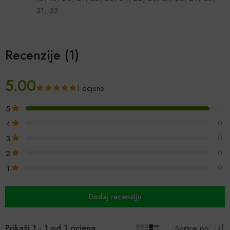
31, 32
Recenzije (1)
5.00
1 ocjene
5
1
4
0
3
0
2
0
1
0
Dodaj recenziju
Prikaži 1 - 1 od 1 ocjena
Sortiraj po: