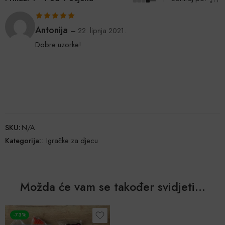
Ocijenjeno
5
Antonija
–
22. lipnja 2021.
od 5
Dobre uzorke!
SKU:
N/A
Kategorija:
:
Igračke za djecu
Možda će vam se također svidjeti…
-73%