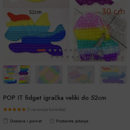
POP IT fidget igračka veliki do 52cm
(
1
recenzija korisnika)
Korisnička
1
Dostava i povrat
Postavite pitanje
ocjena: