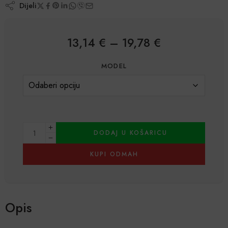
5.00
od
Dijeli
ukupno 5 (
korisnika)
13,14
€
–
19,78
€
MODEL
DODAJ U KOŠARICU
KUPI ODMAH
Alternative:
Opis