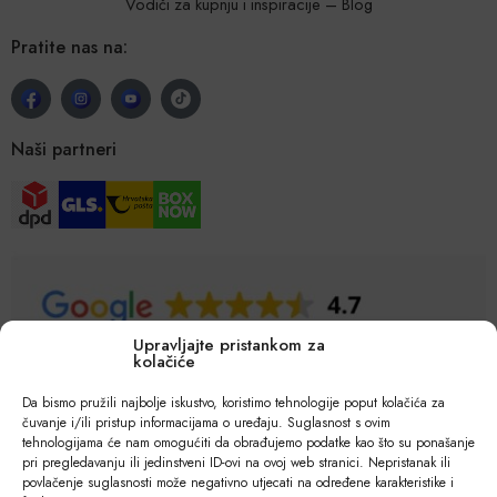
Vodiči za kupnju i inspiracije – Blog
Pratite nas na:
Naši partneri
Upravljajte pristankom za
kolačiće
Da bismo pružili najbolje iskustvo, koristimo tehnologije poput kolačića za
čuvanje i/ili pristup informacijama o uređaju. Suglasnost s ovim
tehnologijama će nam omogućiti da obrađujemo podatke kao što su ponašanje
pri pregledavanju ili jedinstveni ID-ovi na ovoj web stranici. Nepristanak ili
povlačenje suglasnosti može negativno utjecati na određene karakteristike i