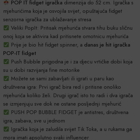
POP IT fidget igračka
dimenzija do 52 cm. Igračka s
mjehurićima koja je osvojila svijet, opuštajuća fidget
senzorna igračka za ublažavanje stresa
Veliki PopIt: Pritisak mjehurića stvara tihu buku sličnu
onoj koja se aktivira kad pritisnete omotnicu mjehurića
Prije je bio hit fidget spinner, a
danas je hit igračka
POP-IT fidget
Push Bubble prigodna je i za djecu vrtićke dobi koja
su u dobi razvijanja fine motorike
Možete se sami zabavljati ili igrati u paru kao
društvena igra: Prvi igrač bira red i pritisne onoliko
mjehurića koliko želi. Drugi igrač isto to radi i dva igrača
se izmjenjuju sve dok ne ostane posljednji mjehurić
PUSH POP BUBBLE FIDGET je antistres, društvena
igra, zabava, sve u jednom
Igračka koja je zaludila svijet Tik Toka, a u rukama ga
mora imati apsolutno svaki influencer