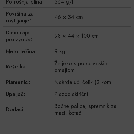
Potrošnja plina:
364 g/h
Površina za
46 × 34 cm
roštiljanje:
Dimenzije
98 × 44 × 100 cm
proizvoda:
Neto težina:
9 kg
Željezo s porculanskim
Rešetka:
emajlom
Plamenici:
Nehrđajući čelik (2 kom)
Upaljač:
Piezoelektrični
Bočne police, spremnik za
Dodaci:
mast, kotači