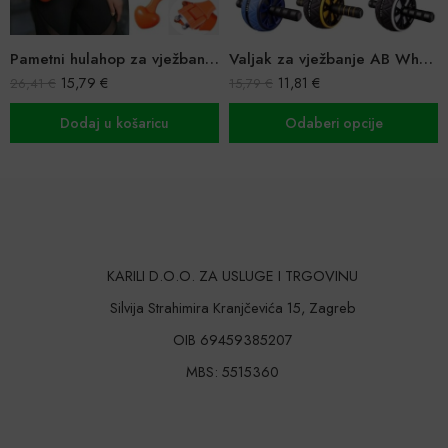
Pametni hulahop za vježbanje i masažu
Valjak za vježbanje AB Wheel
15,79
€
11,81
€
26,41
€
15,79
€
Dodaj u košaricu
Odaberi opcije
KARILI D.O.O. ZA USLUGE I TRGOVINU
Silvija Strahimira Kranjčevića 15, Zagreb
OIB 69459385207
MBS: 5515360