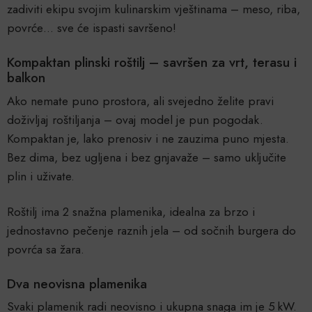
zadiviti ekipu svojim kulinarskim vještinama – meso, riba,
povrće… sve će ispasti savršeno!
Kompaktan plinski roštilj – savršen za vrt, terasu i
balkon
Ako nemate puno prostora, ali svejedno želite pravi
doživljaj roštiljanja – ovaj model je pun pogodak.
Kompaktan je, lako prenosiv i ne zauzima puno mjesta.
Bez dima, bez ugljena i bez gnjavaže – samo uključite
plin i uživate.
Roštilj ima 2 snažna plamenika, idealna za brzo i
jednostavno pečenje raznih jela – od sočnih burgera do
povrća sa žara.
Dva neovisna plamenika
Svaki plamenik radi neovisno i ukupna snaga im je 5 kW.