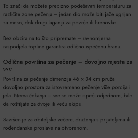
To znači da možete precizno podešavati temperaturu za
različite zone pečenja – jedan dio može biti jače ugrijan
za meso, dok drugi laganiji za povrće ili hrenovke.
Bez obzira na to što pripremate – ravnomjerna
raspodjela topline garantira odlično ispečenu hranu.
Odlična površina za pečenje – dovoljno mjesta za
sve
Površina za pečenje dimenzija 46 × 34 cm pruža
dovoljno prostora za istovremeno pečenje više porcija i
jela. Nema čekanja – sve se može ispeći odjednom, bilo
da roštiljate za dvoje ili veću ekipu.
Savršen je za obiteljske večere, druženja s prijateljima ili
rođendanske proslave na otvorenom.