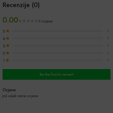
Recenzije (0)
0.00
0 ocjene
5
0
4
0
3
0
2
0
1
0
Be the first to review!
Ocjene
Još uvijek nema ocjena.