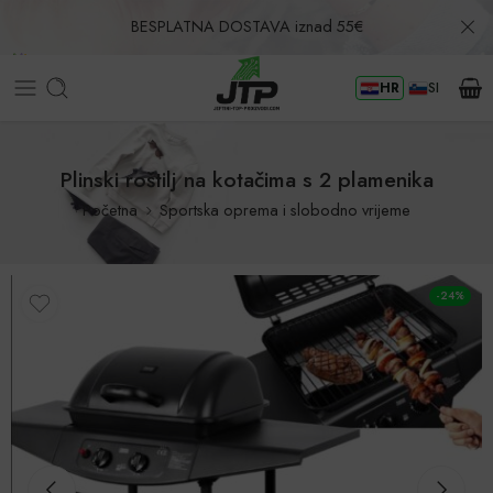
BESPLATNA DOSTAVA iznad 55€
HR
SI
Povrat u roku od 30 dana!
Plinski roštilj na kotačima s 2 plamenika
Početna
Sportska oprema i slobodno vrijeme
-24%