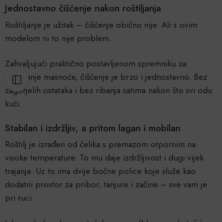
Jednostavno čišćenje nakon roštiljanja
Roštiljanje je užitak – čišćenje obično nije. Ali s ovim
modelom ni to nije problem.
Zahvaljujući praktično postavljenom spremniku za
skupljanje masnoće, čišćenje je brzo i jednostavno. Bez
zagorjelih ostataka i bez ribanja satima nakon što svi odu
kući.
Stabilan i izdržljiv, a pritom lagan i mobilan
Roštilj je izrađen od čelika s premazom otpornim na
visoke temperature. To mu daje izdržljivost i dugi vijek
trajanja. Uz to ima dvije bočne police koje služe kao
dodatni prostor za pribor, tanjure i začine – sve vam je
pri ruci.