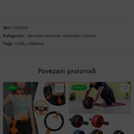
SKU:
195689
Kategorija:
:
Sportska oprema i slobodno vrijeme
Tags:
roštilj
,
roštiljanje
Povezani proizvodi
-40%
POPUST