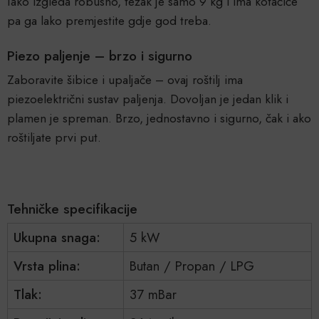
Iako izgleda robusno, težak je samo 9 kg i ima kotačiće
pa ga lako premjestite gdje god treba.
Piezo paljenje – brzo i sigurno
Zaboravite šibice i upaljače – ovaj roštilj ima
piezoelektrični sustav paljenja. Dovoljan je jedan klik i
plamen je spreman. Brzo, jednostavno i sigurno, čak i ako
roštiljate prvi put.
Tehničke specifikacije
Ukupna snaga:
5 kW
Vrsta plina:
Butan / Propan / LPG
Tlak:
37 mBar