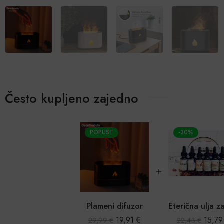
Često kupljeno zajedno
POPUST
-30%
Plameni difuzor
19,91
€
15,7
29,99
€
22,43
€