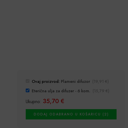
Ovaj proizvod:
Plameni difuzor
(
19,91
€
)
Eterična ulja za difuzer - 6 kom.
(
15,79
€
)
35,70
€
Ukupno:
DODAJ ODABRANO U KOŠARICU (2)