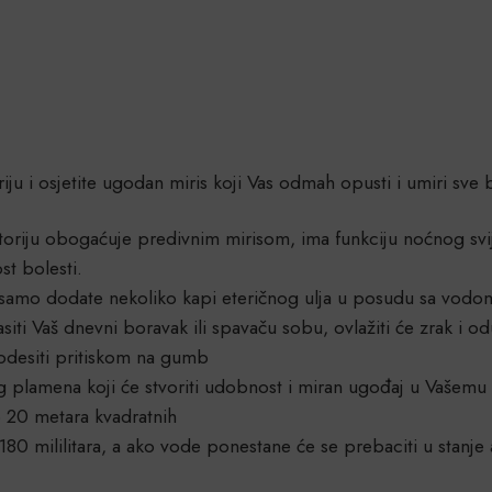
iju i osjetite ugodan miris koji Vas odmah opusti i umiri sve 
toriju obogaćuje predivnim mirisom, ima funkciju noćnog svij
st bolesti.
 samo dodate nekoliko kapi eteričnog ulja u posudu sa vodo
asiti Vaš dnevni boravak ili spavaču sobu, ovlažiti će zrak i
podesiti pritiskom na gumb
tlog plamena koji će stvoriti udobnost i miran ugođaj u Vaše
o 20 metara kvadratnih
 mililitara, a ako vode ponestane će se prebaciti u stanje au