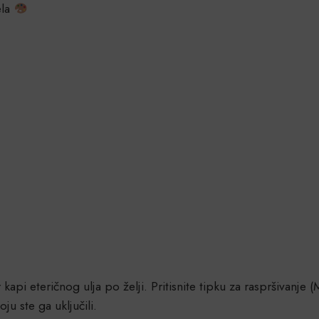
ela
pi eteričnog ulja po želji. Pritisnite tipku za raspršivanje (M
koju ste ga uključili.