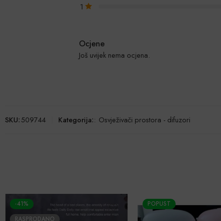
1
Ocjene
Još uvijek nema ocjena.
SKU:
509744
Kategorija:
:
Osvježivači prostora - difuzori
-41%
POPUST
RASPRODANO