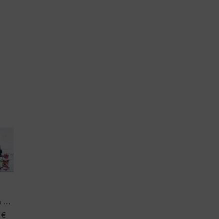
Eterična ulja za difuzer – 6 kom.
9
€