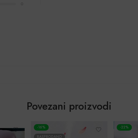
0
Povezani proizvodi
-16%
-22%
RASPRODANO