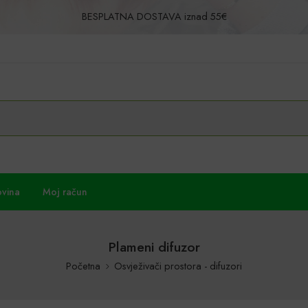
BESPLATNA DOSTAVA iznad 55€
Povrat u roku od 30 dana!
ovina
Moj račun
Plameni difuzor
Početna
Osvježivači prostora - difuzori