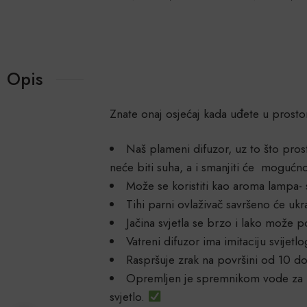
Opis
Znate onaj osjećaj kada uđete u prostor
Naš plameni difuzor, uz to što pros
neće biti suha, a i smanjiti će mogućno
Može se koristiti kao aroma lampa-
Tihi parni ovlaživač savršeno će ukr
Jačina svjetla se brzo i lako može 
Vatreni difuzor ima imitaciju svije
Raspršuje zrak na površini od 10 d
Opremljen je spremnikom vode za 180
svjetlo.