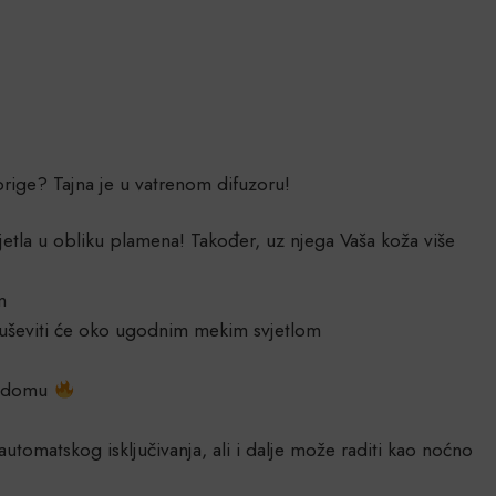
brige? Tajna je u vatrenom difuzoru!
etla u obliku plamena! Također, uz njega Vaša koža više
m
 oduševiti će oko ugodnim mekim svjetlom
mu domu
tomatskog isključivanja, ali i dalje može raditi kao noćno