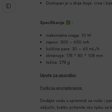
Dostupan je u dvije boje: crna i bij
Specifikacije
:
maksimalna snaga: 10 W
napon: 500 – 650 mA
količina pare: 30 – 45 mL/h
dimenzije: 178 * 80 * 108 mm
težina: 278 g
Upute za uporabu:
Funkcija aromaterapije:
Dodajte vodu u spremnik za vodu i par ka
isključiti, kratko pritisnite istu tipku na 