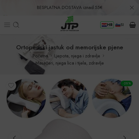
BESPLATNA DOSTAVA iznad 55€
HR
SI
Povrat u roku od 30 dana!
Ortopedski jastuk od memorijske pjene
Početna
Ljepota, njega i zdravlje
Masažeri, njega lica i tijela, zdravlje
-28%