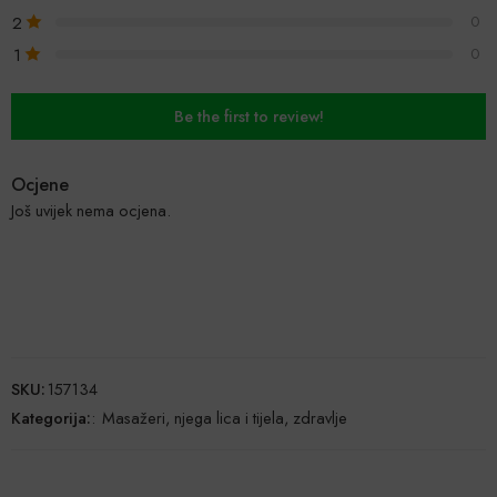
2
0
1
0
Be the first to review!
Ocjene
Još uvijek nema ocjena.
SKU:
157134
Kategorija:
:
Masažeri, njega lica i tijela, zdravlje