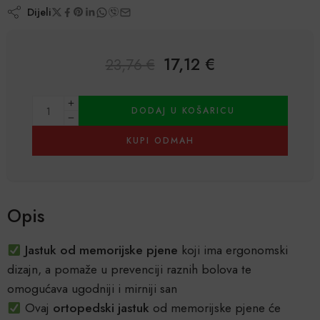
Dijeli
17,12
€
23,76
€
Alternative:
DODAJ U KOŠARICU
KUPI ODMAH
Opis
Jastuk od memorijske pjene
koji ima ergonomski
dizajn, a pomaže u prevenciji raznih bolova te
omogućava ugodniji i mirniji san
Ovaj
ortopedski jastuk
od memorijske pjene će