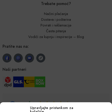
Trebate pomoć?
Načini plaćanja
Dostava i poštarina
Povrati i reklamacije
Česta pitanja
Vodiči za kupnju i inspiracije – Blog
Pratite nas na:
Naši partneri
Upravljajte pristankom za
kolačiće