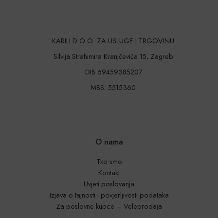
KARILI D.O.O. ZA USLUGE I TRGOVINU
Silvija Strahimira Kranjčevića 15, Zagreb
OIB 69459385207
MBS: 5515360
O nama
Tko smo
Kontakt
Uvjeti poslovanja
Izjava o tajnosti i povjerljivosti podataka
Za poslovne kupce – Veleprodaja