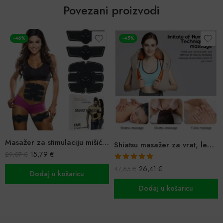
Povezani proizvodi
-46%
-45%
Masažer za stimulaciju mišića trbuha Gym Smart Fitness
Shiatsu masažer za vrat, leđa, ramena
15,79
€
29,07
€
Ocijenjeno
26,41
€
47,65
€
5.00
od 5
Dodaj u košaricu
Dodaj u košaricu