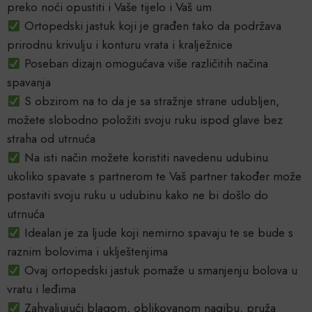
preko noći opustiti i Vaše tijelo i Vaš um
Ortopedski jastuk koji je građen tako da podržava
prirodnu krivulju i konturu vrata i kralježnice
Poseban dizajn omogućava više različitih načina
spavanja
S obzirom na to da je sa stražnje strane udubljen,
možete slobodno položiti svoju ruku ispod glave bez
straha od utrnuća
Na isti način možete koristiti navedenu udubinu
ukoliko spavate s partnerom te Vaš partner također može
postaviti svoju ruku u udubinu kako ne bi došlo do
utrnuća
Idealan je za ljude koji nemirno spavaju te se bude s
raznim bolovima i uklještenjima
Ovaj ortopedski jastuk pomaže u smanjenju bolova u
vratu i leđima
Zahvaljujući blagom, oblikovanom nagibu, pruža