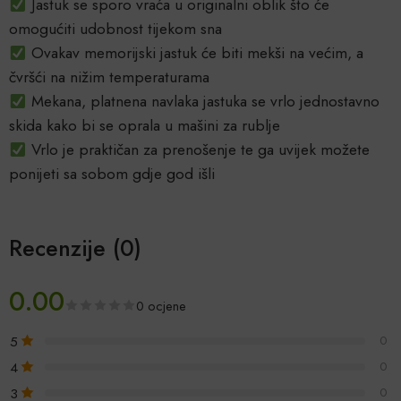
Jastuk se sporo vraća u originalni oblik što će
omogućiti udobnost tijekom sna
Ovakav memorijski jastuk će biti mekši na većim, a
čvršći na nižim temperaturama
Mekana, platnena navlaka jastuka se vrlo jednostavno
skida kako bi se oprala u mašini za rublje
Vrlo je praktičan za prenošenje te ga uvijek možete
ponijeti sa sobom gdje god išli
Recenzije (0)
0.00
0 ocjene
5
0
4
0
3
0