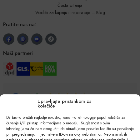
Česta pitanja
Vodiči za kupnju i inspiracije – Blog
Pratite nas na:
Naši partneri
Upravljajte pristankom za
kolačiće
Da bismo pružili najbolje iskustvo, koristimo tehnologije poput kolačića za
čuvanje i/ili pristup informacijama o uređaju. Suglasnost s ovim
tehnologijama će nam omogućiti da obrađujemo podatke kao što su ponašanje
pri pregledavanju ili jedinstveni ID-ovi na ovoj web stranici. Nepristanak ili