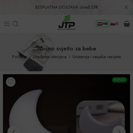
BESPLATNA DOSTAVA iznad 55€
HR
SI
Povrat u roku od 30 dana!
Noćno svjetlo za bebe
Početna
Uređenje interijera
Unutarnja i vanjska rasvjeta
POPUST