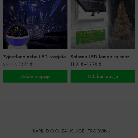
Zvjezdano nebo LED rasvjeta
Solarna LED lampa sa senzorom 32 LED
13,14
€
11,81
€
–
19,78
€
26,41
€
Odaberi opcije
Odaberi opcije
KARILI D.O.O. ZA USLUGE I TRGOVINU