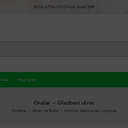
BESPLATNA DOSTAVA iznad 55€
Povrat u roku od 30 dana!
ovina
Moj račun
Orašar – Glazbeni ukras
Početna
Ukrasi za Božić
Božićne dekoracije i oprema