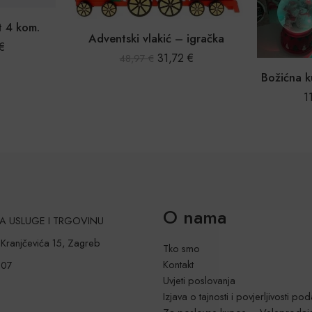
 vlakić – igračka
31,72
€
97
€
Božićna kugla koja svira i svijetli
11,99
€
–
18,99
€
O nama
 ZA USLUGE I TRGOVINU
a Kranjčevića 15, Zagreb
Tko smo
Kontakt
207
Uvjeti poslovanja
Izjava o tajnosti i povjerljivosti po