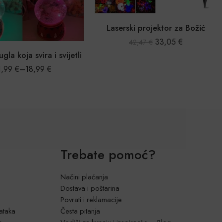
Laserski projektor za Božić
33,05
€
17,12
€
42,47
€
22,43
€
Trebate pomoć?
Načini plaćanja
Dostava i poštarina
Povrati i reklamacije
dataka
Česta pitanja