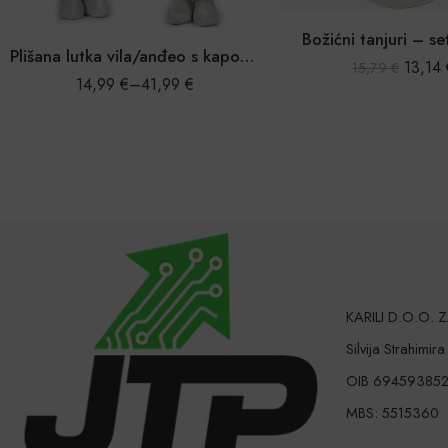
Božićni tanjuri – set 4 kom.
Adventski
Plišana lutka vila/anđeo s kapom i haljinom
13,14
€
15,79
€
48,
KARILI D.O.O.
Silvija Strahimir
OIB 69459385
MBS: 5515360