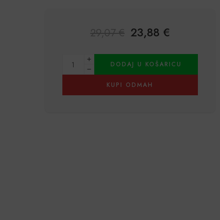
23,88
€
29,07
€
Alternative:
DODAJ U KOŠARICU
KUPI ODMAH