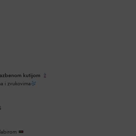
glazbenom kutijom
ma i zvukovima
5
odabirom