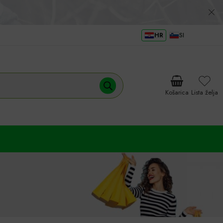
HR
SI
Košarica
Lista želja