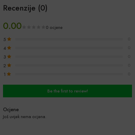
Recenzije (0)
0.00
0 ocjene
5
0
4
0
3
0
2
0
1
0
Be the first to review!
Ocjene
Još uvijek nema ocjena.