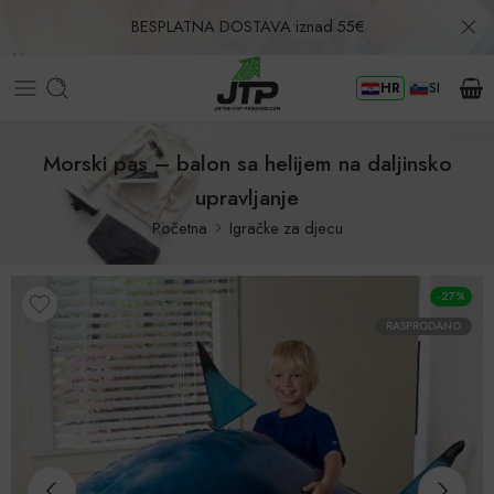
BESPLATNA DOSTAVA iznad 55€
HR
SI
Povrat u roku od 30 dana!
Morski pas – balon sa helijem na daljinsko
upravljanje
Početna
Igračke za djecu
-27%
RASPRODANO