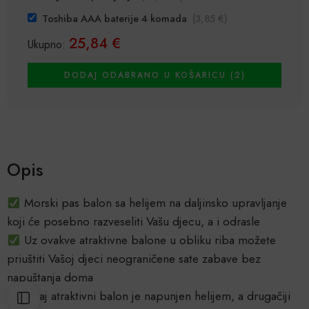
Toshiba AAA baterije 4 komada
(
3,85
€
)
25,84
€
Ukupno:
DODAJ ODABRANO U KOŠARICU (2)
Opis
Morski pas balon sa helijem na daljinsko upravljanje
koji će posebno razveseliti Vašu djecu, a i odrasle
Uz ovakve atraktivne balone u obliku riba možete
priuštiti Vašoj djeci neograničene sate zabave bez
napuštanja doma
Ovaj atraktivni balon je napunjen helijem, a drugačiji