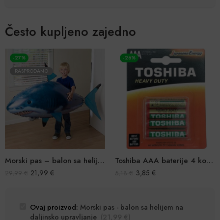
Često kupljeno zajedno
-27%
-26%
RASPRODANO
Morski pas – balon sa helijem na daljinsko upravljanje
Toshiba AAA baterije 4 komada
21,99
€
3,85
€
29,99
€
5,18
€
Ovaj proizvod:
Morski pas - balon sa helijem na
daljinsko upravljanje
(
21,99
€
)