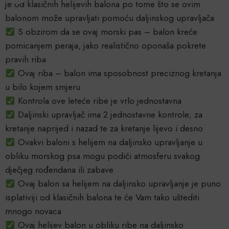
je od klasičnih helijevih balona po tome što se ovim
balonom može upravljati pomoću daljinskog upravljača
S obzirom da se ovaj morski pas – balon kreće
pomicanjem peraja, jako realistično oponaša pokrete
pravih riba
Ovaj riba – balon ima sposobnost preciznog kretanja
u bilo kojem smjeru
Kontrola ove leteće ribe je vrlo jednostavna
Daljinski upravljač ima 2 jednostavne kontrole; za
kretanje naprijed i nazad te za kretanje lijevo i desno
Ovakvi baloni s helijem na daljinsko upravljanje u
obliku morskog psa mogu podići atmosferu svakog
dječjeg rođendana ili zabave
Ovaj balon sa helijem na daljinsko upravljanje je puno
isplativiji od klasičnih balona te će Vam tako uštediti
mnogo novaca
Ovaj helijev balon u obliku ribe na daljinsko