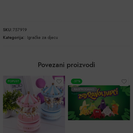
SKU:
757919
Kategorija:
:
Igračke za djecu
Povezani proizvodi
POPUST
-37%
RASPRODANO