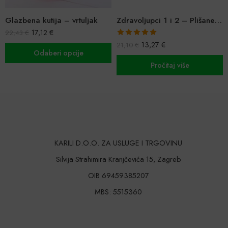
Glazbena kutija – vrtuljak
Zdravoljupci 1 i 2 – Plišane igračke
17,12
€
22,43
€
Ocijenjeno
13,27
€
21,10
€
5.00
od 5
Odaberi opcije
Pročitaj više
KARILI D.O.O. ZA USLUGE I TRGOVINU
Silvija Strahimira Kranjčevića 15, Zagreb
OIB 69459385207
MBS: 5515360