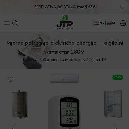
BESPLATNA DOSTAVA iznad 55€
HR
SI
Povrat u roku od 30 dana!
Mjerač potrošnje električne energije – digitalni
wattmetar 230V
Početna
Oprema za mobitele, računala i TV
-26%