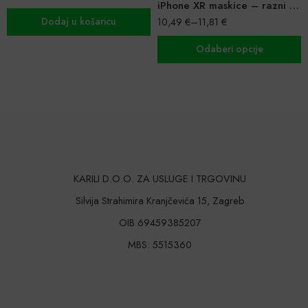
iPhone XR maskice – razni modeli
10,49
€
–
11,81
€
Dodaj u košaricu
Odaberi opcije
KARILI D.O.O. ZA USLUGE I TRGOVINU
Silvija Strahimira Kranjčevića 15, Zagreb
OIB 69459385207
MBS: 5515360