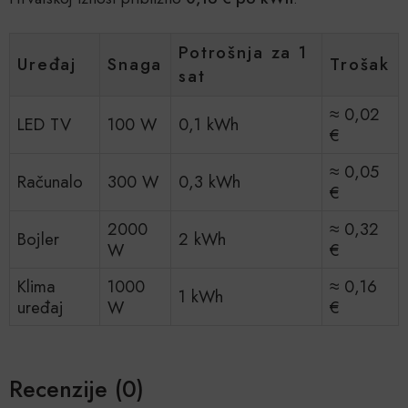
Potrošnja za 1
Uređaj
Snaga
Trošak
sat
≈ 0,02
LED TV
100 W
0,1 kWh
€
≈ 0,05
Računalo
300 W
0,3 kWh
€
2000
≈ 0,32
Bojler
2 kWh
W
€
Klima
1000
≈ 0,16
1 kWh
uređaj
W
€
Recenzije (0)