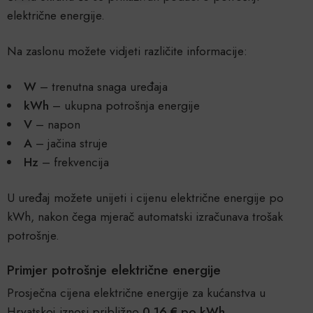
električne energije.
Na zaslonu možete vidjeti različite informacije:
W
– trenutna snaga uređaja
kWh
– ukupna potrošnja energije
V
– napon
A
– jačina struje
Hz
– frekvencija
U uređaj možete unijeti i cijenu električne energije po
kWh, nakon čega mjerač automatski izračunava trošak
potrošnje.
Primjer potrošnje električne energije
Prosječna cijena električne energije za kućanstva u
Hrvatskoj iznosi približno
0,16 € po kWh
.