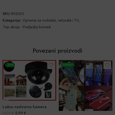
SKU:
802653
Kategorije:
Oprema za mobitele, računala i TV
,
Top akcije - Posljednji komadi
Povezani proizvodi
-37%
POPUST
Lažna nadzorna kamera
9,99
€
15,79
€