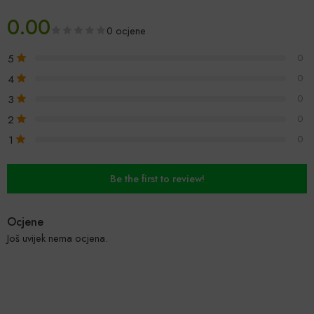
0.00
0 ocjene
5
0
4
0
3
0
2
0
1
0
Be the first to review!
Ocjene
Još uvijek nema ocjena.