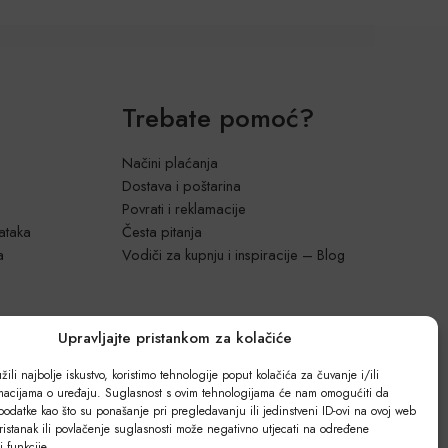
Trebate pomoć?
Načini plaćanja
Dostava i poštarina
Povrati i reklamacije
dataka
Česta pitanja
a
Vodiči za kupnju i inspiracije – Blog
Upravljajte pristankom za kolačiće
ili najbolje iskustvo, koristimo tehnologije poput kolačića za čuvanje i/ili
rmacijama o uređaju. Suglasnost s ovim tehnologijama će nam omogućiti da
odatke kao što su ponašanje pri pregledavanju ili jedinstveni ID-ovi na ovoj web
ristanak ili povlačenje suglasnosti može negativno utjecati na određene
 i funkcije.