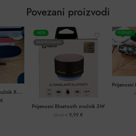
Povezani proizvodi
-62%
POPUST
RASPRODANO
Prijenosni Bluetooth zvučnik X-one
3
9
€
Prijenosni Bluetooth zvučnik 3W
9,99
€
26,41
€