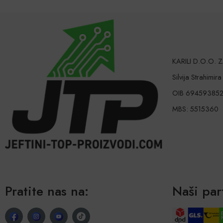
KARILI D.O.O.
Silvija Strahimir
OIB 69459385
MBS: 5515360
Pratite nas na:
Naši par