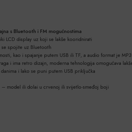
izajna s Bluetooth i FM mogućnostima
ki LCD display uz koji se lakše kooridnirati
i se spojite uz Bluetooth
osti, kao i spajanje putem USB ili TF, a audio format je MP3
straga i ima retro dizajn, moderna tehnologija omogućava la
 danima i lako se puni putem USB priključka
p
– model ili dolai u crvenoj ili svijetlo-smeđoj boji