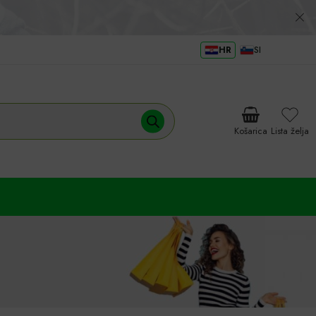
HR
SI
Košarica
Lista želja