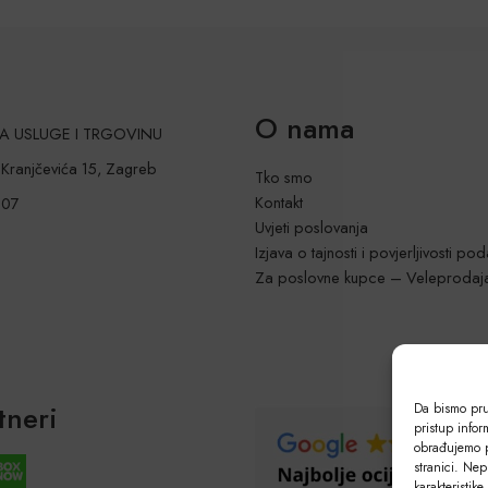
O nama
 ZA USLUGE I TRGOVINU
a Kranjčevića 15, Zagreb
Tko smo
Kontakt
207
Uvjeti poslovanja
Izjava o tajnosti i povjerljivosti po
Za poslovne kupce – Veleprodaj
tneri
Da bismo pruž
pristup info
obrađujemo p
stranici. Nep
karakteristike