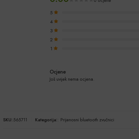
0 ocjene
5
4
3
2
1
Ocjene
Još uvijek nema ocjena.
SKU:
565711
Kategorija:
:
Prijenosni bluetooth zvučnici