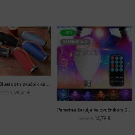
-40%
RASPRODANO
Prijenosni Bluetooth zvučnik kao JBL Charge 3
26,41
€
5,70
€
Pametna žarulja sa zvučnikom 2u1
15,79
€
26,41
€