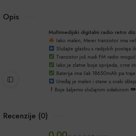
Opis
Multimedijski digitalni radio retro d
Iako malen, Meier tranzistor ima veli
Slušajte glazbu s radijskih postaja il
Tranzistor još nudi FM radio mogućn
Iako je zlatne boje sprijeda, crne 
Baterija ima čak 18650mAh pa traje
Uređaj je malen i stane u svaki dže
Boje šaljemo slučajnim odabirom
Recenzije (0)
0.00