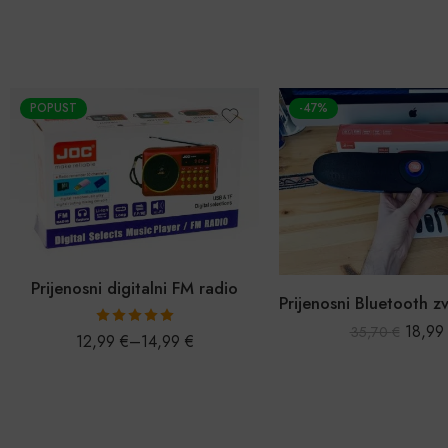
POPUST
-47%
Prijenosni digitalni FM radio
18,9
35,70
€
Ocijenjeno
12,99
€
–
14,99
€
5.00
od 5