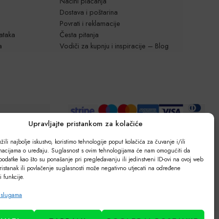
Načini plaćanja
Dostava i poštarina
Povrati i reklamacije
dataka
Česta pitanja
a
Vodiči za kupnju i inspiracije – Blog
Upravljajte pristankom za kolačiće
ili najbolje iskustvo, koristimo tehnologije poput kolačića za čuvanje i/ili
rmacijama o uređaju. Suglasnost s ovim tehnologijama će nam omogućiti da
odatke kao što su ponašanje pri pregledavanju ili jedinstveni ID-ovi na ovoj web
ristanak ili povlačenje suglasnosti može negativno utjecati na određene
 i funkcije.
uslugama