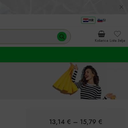
HR
SI
Košarica
Lista želja
13,14
€
–
15,79
€