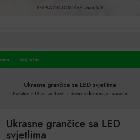
BESPLATNA DOSTAVA iznad 55€
Povrat u roku od 30 dana!
ovina
Moj račun
Ukrasne grančice sa LED svjetlima
Početna
Ukrasi za Božić
Božićne dekoracije i oprema
Ukrasne grančice sa LED
svjetlima