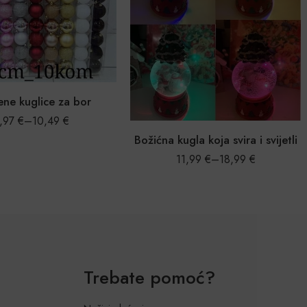
Orašar figura – set figurica 14 cm
13,14
€
–
14,47
€
gla koja svira i svijetli
1,99
€
–
18,99
€
Trebate pomoć?