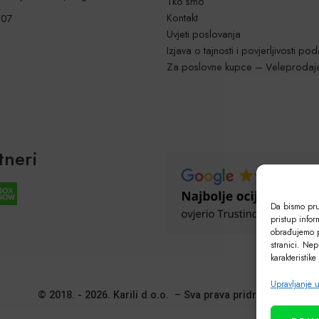
Tko smo
Kontakt
207
Uvjeti poslovanja
Izjava o tajnosti i povjerljivosti po
Za poslovne kupce – Veleprodaj
tneri
Da bismo pruž
pristup info
obrađujemo p
stranici. Nep
karakteristike
Upravljanje 
© 2018. - 2026. Karili d.o.o. – Sva prava pridržana!