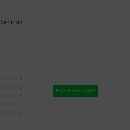
cm-144 led
0
0
Be the first to review!
0
0
0