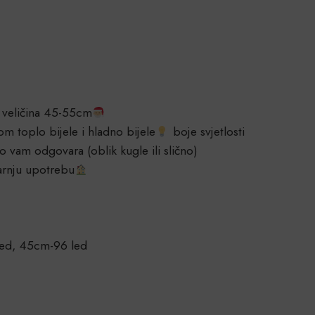
veličina 45-55cm
m toplo bijele i hladno bijele
boje svjetlosti
 vam odgovara (oblik kugle ili slično)
arnju upotrebu
ed, 45cm-96 led