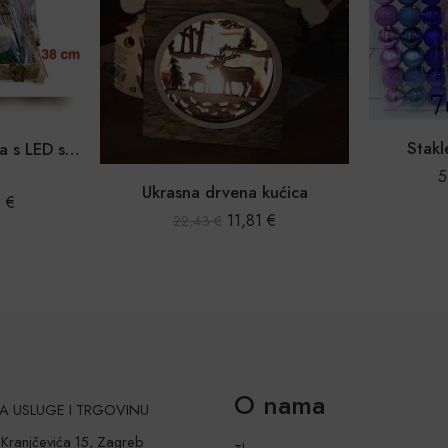
Staklene kuglice za bor
5,97
€
–
10,49
€
ućica
Božićna ku
€
1
O nama
 ZA USLUGE I TRGOVINU
a Kranjčevića 15, Zagreb