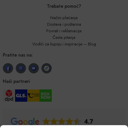
Trebate pomoć?
Načini plaćanja
Dostava i poštarina
Povrati i reklamacije
Česta pitanja
Vodiči za kupnju i inspiracije – Blog
Pratite nas na:
Naši partneri