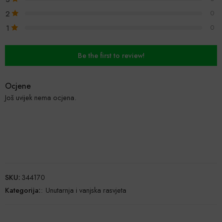
2
0
1
0
Be the first to review!
Ocjene
Još uvijek nema ocjena.
SKU:
344170
Kategorija:
:
Unutarnja i vanjska rasvjeta