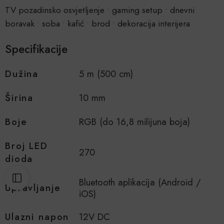
TV pozadinsko osvjetljenje • gaming setup • dnevni
boravak • soba • kafić • brod • dekoracija interijera
Specifikacije
Dužina
5 m (500 cm)
Širina
10 mm
Boje
RGB (do 16,8 milijuna boja)
Broj LED
270
dioda
Bluetooth aplikacija (Android /
Upravljanje
iOS)
Ulazni napon
12V DC