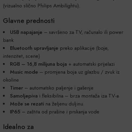
(vizualno slično Philips Ambilightu).
Glavne prednosti
USB napajanje
– savršeno za TV, računalo ili power
bank
Bluetooth upravljanje
preko aplikacije (boje,
intenzitet, scene)
RGB – 16,8 milijuna boja
+ automatski prijelazi
Music mode
– promjena boja uz glazbu / zvuk iz
okoline
Timer
– automatsko paljenje i gašenje
Samoljepiva
i fleksibilna – brza montaža iza TV-a
Može se rezati
na željenu duljinu
IP65
– zaštita od prašine i prskanja vode
Idealno za