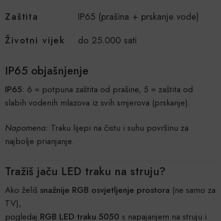
Zaštita
IP65 (prašina + prskanje vode)
Životni vijek
do 25.000 sati
IP65 objašnjenje
IP65
: 6 = potpuna zaštita od prašine, 5 = zaštita od
slabih vodenih mlazova iz svih smjerova (prskanje).
Napomena:
Traku lijepi na čistu i suhu površinu za
najbolje prianjanje.
Tražiš jaču LED traku na struju?
Ako želiš
snažnije RGB osvjetljenje prostora
(ne samo za
TV),
pogledaj
RGB LED traku 5050
s napajanjem na struju i