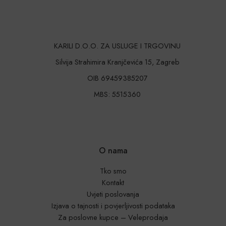
KARILI D.O.O. ZA USLUGE I TRGOVINU
Silvija Strahimira Kranjčevića 15, Zagreb
OIB 69459385207
MBS: 5515360
O nama
Tko smo
Kontakt
Uvjeti poslovanja
Izjava o tajnosti i povjerljivosti podataka
Za poslovne kupce – Veleprodaja