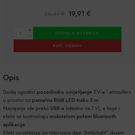
19,91
€
26,41
€
Alternative:
DODAJ U KOŠARICU
KUPI ODMAH
Opis
Dodaj ugodno
pozadinsko osvjetljenje TV-a
i atmosferu
u prostor uz
pametnu RGB LED traku 5 m
.
Napajanje ide preko
USB-a
(idealno za TV), a boje i
efekti se kontroliraju
mobitelom putem Bluetooth
aplikacije
.
Efekt osvjetljenja iza televizora daje “Ambilight” dojam