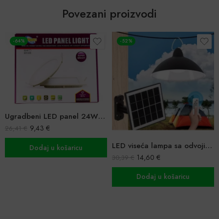
Povezani proizvodi
-52%
POPUST
Ugradbeni LED panel 24W – energetski štedljiv, kvadratni, 6500K
LED viseća lampa sa odvojivim solarnim panelom
u
14,60
€
9,99
€
–
19,99
€
30,39
€
Dodaj u košaricu
Odaberi opcije