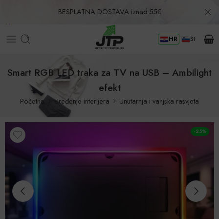
BESPLATNA DOSTAVA iznad 55€
HR
SI
Povrat u roku od 30 dana!
Smart RGB LED traka za TV na USB – Ambilight
efekt
Početna
Uređenje interijera
Unutarnja i vanjska rasvjeta
-25%