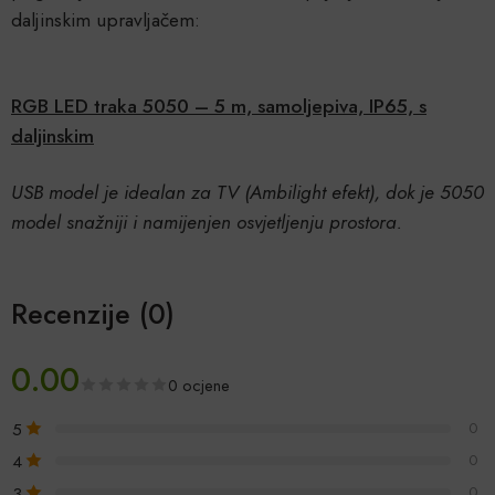
daljinskim upravljačem:
RGB LED traka 5050 – 5 m, samoljepiva, IP65, s
daljinskim
USB model je idealan za TV (Ambilight efekt), dok je 5050
model snažniji i namijenjen osvjetljenju prostora.
Recenzije (0)
0.00
0 ocjene
5
0
4
0
3
0