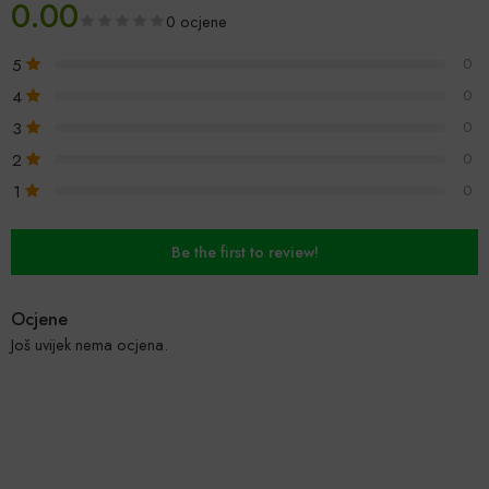
0.00
0 ocjene
5
0
4
0
3
0
2
0
1
0
Be the first to review!
Ocjene
Još uvijek nema ocjena.