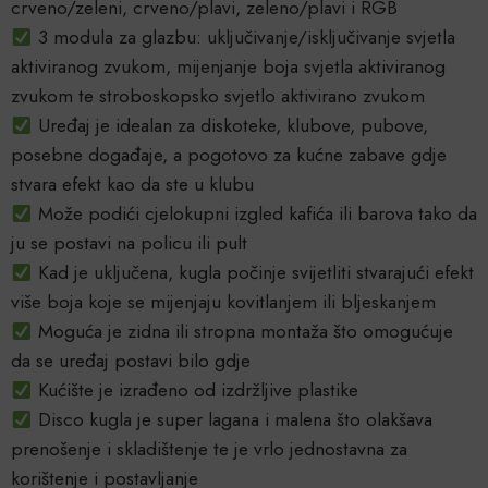
crveno/zeleni, crveno/plavi, zeleno/plavi i RGB
3 modula za glazbu: uključivanje/isključivanje svjetla
aktiviranog zvukom, mijenjanje boja svjetla aktiviranog
zvukom te stroboskopsko svjetlo aktivirano zvukom
Uređaj je idealan za diskoteke, klubove, pubove,
posebne događaje, a pogotovo za kućne zabave gdje
stvara efekt kao da ste u klubu
Može podići cjelokupni izgled kafića ili barova tako da
ju se postavi na policu ili pult
Kad je uključena, kugla počinje svijetliti stvarajući efekt
više boja koje se mijenjaju kovitlanjem ili bljeskanjem
Moguća je zidna ili stropna montaža što omogućuje
da se uređaj postavi bilo gdje
Kućište je izrađeno od izdržljive plastike
Disco kugla je super lagana i malena što olakšava
prenošenje i skladištenje te je vrlo jednostavna za
korištenje i postavljanje