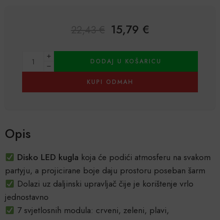
15,79
€
22,43
€
Alternative:
DODAJ U KOŠARICU
KUPI ODMAH
Opis
Disko LED kugla
koja će podići atmosferu na svakom
partyju, a projicirane boje daju prostoru poseban šarm
Dolazi uz daljinski upravljač čije je korištenje vrlo
jednostavno
7 svjetlosnih modula: crveni, zeleni, plavi,