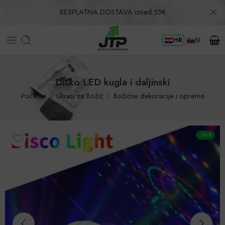
BESPLATNA DOSTAVA iznad 55€
HR
SI
Povrat u roku od 30 dana!
Disko LED kugla i daljinski
Početna
Ukrasi za Božić
Božićne dekoracije i oprema
-30%