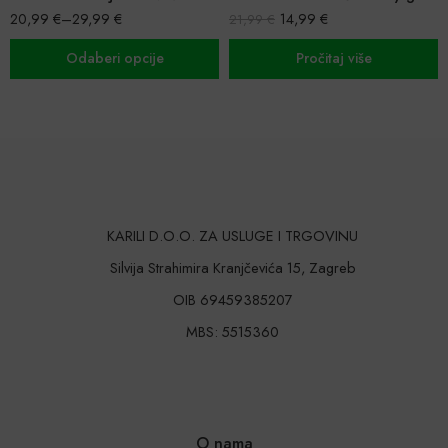
20,99
€
–
29,99
€
14,99
€
21,99
€
Odaberi opcije
Pročitaj više
KARILI D.O.O. ZA USLUGE I TRGOVINU
Silvija Strahimira Kranjčevića 15, Zagreb
OIB 69459385207
MBS: 5515360
O nama