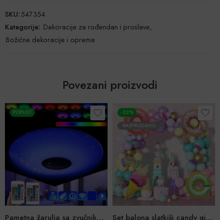
SKU:
547354
Kategorije:
Dekoracije za rođendan i proslave
,
Božićne dekoracije i oprema
Povezani proizvodi
POPUST
-32%
RASPRODANO
Pametna žarulja sa zvučnikom – 2 modela
Set balona slatkiši candy girlanda 124 kom.