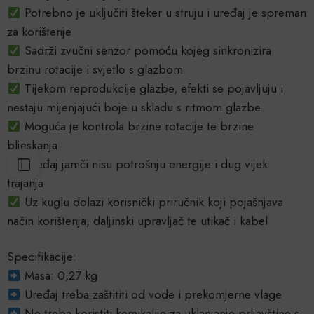
Potrebno je uključiti šteker u struju i uređaj je spreman
za korištenje
Sadrži zvučni senzor pomoću kojeg sinkronizira
brzinu rotacije i svjetlo s glazbom
Tijekom reprodukcije glazbe, efekti se pojavljuju i
nestaju mijenjajući boje u skladu s ritmom glazbe
Moguća je kontrola brzine rotacije te brzine
bljeskanja
Uređaj jamči nisu potrošnju energije i dug vijek
trajanja
Uz kuglu dolazi korisnički priručnik koji pojašnjava
način korištenja, daljinski upravljač te utikač i kabel
Specifikacije:
Masa: 0,27 kg
Uređaj treba zaštititi od vode i prekomjerne vlage
Ne treba koristiti kemikalije za uklanjanje prljavštine s