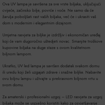
Ova UV lampa je savršena za sve vrste biljaka, uključujući
cvijeće, začinsko bilje, povrće i voće. Ne samo da će
žarulja poboljšati rast vaših biljaka, već će i ukrasiti vaš
dom s modernim i elegantnim dizajnom.
Umjetna rasvjeta za biljke je izdržljiv i ekonomičan uređaj
koji će vam dugoročno uštedjeti novac. Smanjite troškove
kupovine biljaka na duge staze s ovom kvalitetnom
biljnom lampom.
Ukratko, UV led lampa je savršen dodatak svakom domu
ili uredu koji želi uzgajati zdrave i snažne biljke. Nabavite
ovu biljnu lampu i uživajte u prekrasnom biljnom vrtu u
svom domu.
Za amaterski i profesionalni uzgoj – LED rasvjeta za uzgoj
biljaka može se uspješno koristiti kako za osvjetljavanje