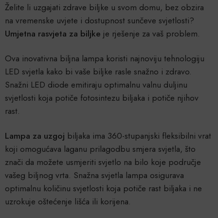
Želite li uzgajati zdrave biljke u svom domu, bez obzira
na vremenske uvjete i dostupnost sunčeve svjetlosti?
Umjetna rasvjeta za biljke
je rješenje za vaš problem.
Ova inovativna biljna lampa koristi najnoviju tehnologiju
LED svjetla kako bi vaše biljke rasle snažno i zdravo.
Snažni LED diode emitiraju optimalnu valnu duljinu
svjetlosti koja potiče fotosintezu biljaka i potiče njihov
rast.
Lampa za uzgoj
biljaka ima 360-stupanjski fleksibilni vrat
koji omogućava laganu prilagodbu smjera svjetla, što
znači da možete usmjeriti svjetlo na bilo koje područje
vašeg biljnog vrta. Snažna svjetla lampa osigurava
optimalnu količinu svjetlosti koja potiče rast biljaka i ne
uzrokuje oštećenje lišća ili korijena.