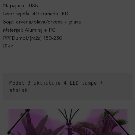
Napajanje: USB
Izvor svjetla: 40 komada LED
Boje: crvena/plava/crvena + plava
Materijal: Aluminij + PC
PPFDμmol/(m2s) 150-250
IP44
Model 3 uključuje 4 LED lampe + 
stalak: