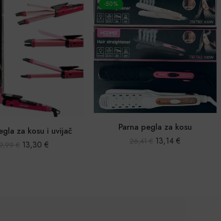
-33%
na pegla za kosu
Uvijač za kosu na baterije
13,14
€
26,41
€
39,68
€
59,59
€