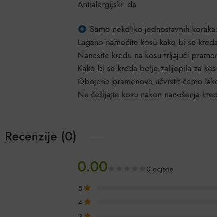
Antialergijski: da
Samo nekoliko jednostavnih koraka
Lagano namočite kosu kako bi se kreda
Nanesite kredu na kosu trljajući pram
Kako bi se kreda bolje zalijepila za kosu
Obojene pramenove učvrstit ćemo lako
Ne češljajte kosu nakon nanošenja krede 
Recenzije (0)
0.00
0 ocjene
5
4
3