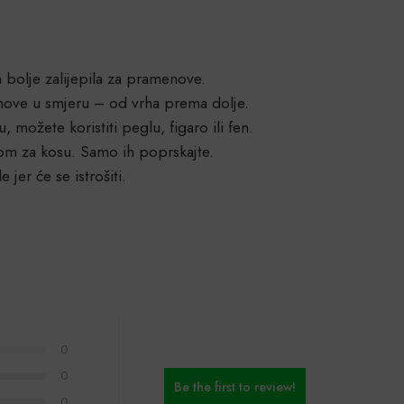
:
 bolje zalijepila za pramenove.
enove u smjeru – od vrha prema dolje.
, možete koristiti peglu, figaro ili fen.
m za kosu. Samo ih poprskajte.
jer će se istrošiti.
0
0
Be the first to review!
0