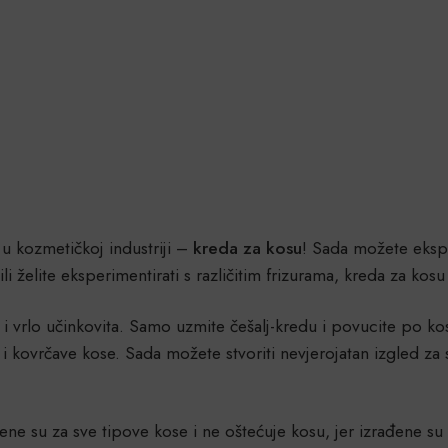
 u kozmetičkoj industriji –
kreda za kosu
! Sada možete eksp
ili želite eksperimentirati s različitim frizurama, kreda za kos
 i vrlo učinkovita. Samo uzmite češalj-kredu i povucite po kos
 i kovrčave kose. Sada možete stvoriti nevjerojatan izgled 
ene su za sve tipove kose i ne oštećuje kosu, jer izrađene s