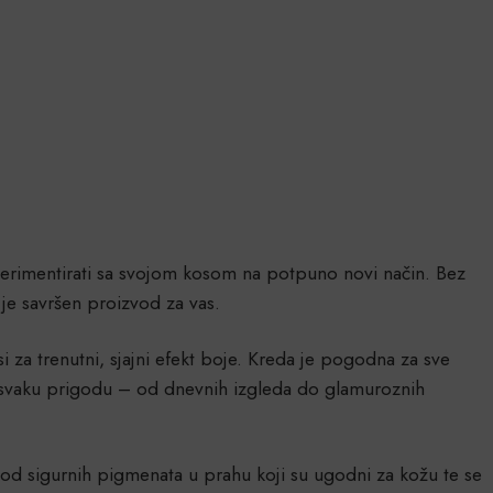
erimentirati sa svojom kosom na potpuno novi način. Bez
u je savršen proizvod za vas.
i za trenutni, sjajni efekt boje. Kreda je pogodna za sve
za svaku prigodu – od dnevnih izgleda do glamuroznih
u od sigurnih pigmenata u prahu koji su ugodni za kožu te se