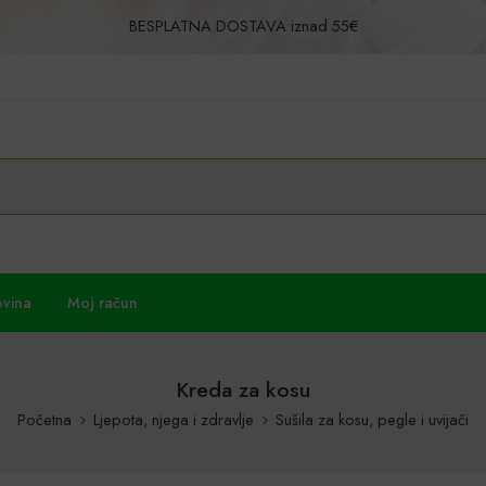
BESPLATNA DOSTAVA iznad 55€
Povrat u roku od 30 dana!
ovina
Moj račun
Kreda za kosu
Početna
Ljepota, njega i zdravlje
Sušila za kosu, pegle i uvijači