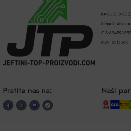
KARILI D.O.O.
Silvija Strahimir
OIB 69459385
MBS: 5515360
Pratite nas na:
Naši par