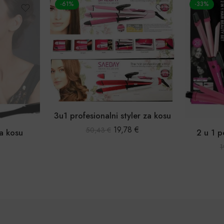
-33%
-50%
er za kosu
Par
€
2 u 1 pegla za kosu i uvijač
13,30
€
19,99
€