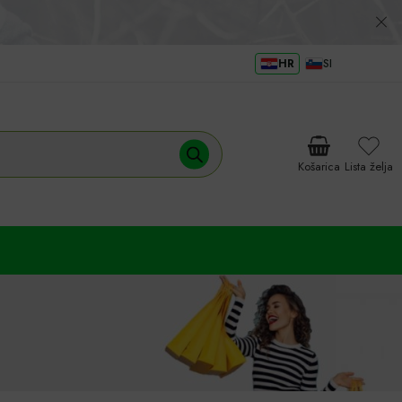
HR
SI
Košarica
Lista želja