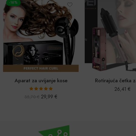
-61%
3u1 profesionalni styl
19,78
50,43
€
Rotirajuća četka za kosu
26,41
€