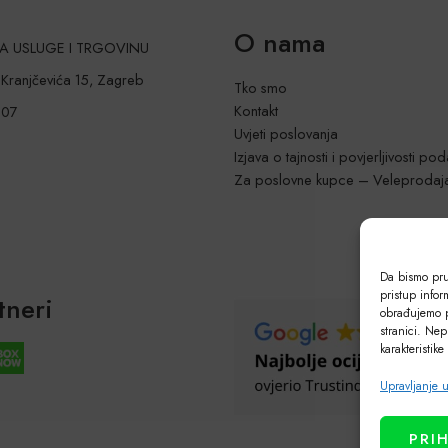
O nama
 ZA USLUGE I TRGOVINU
a Kranjčevića 15, Zagreb
Tko smo
Kontakt
207
Uvjeti poslovanja
Izjava o tajnosti i povjerljivosti po
Za poslovne kupce – Veleprodaj
Da bismo pruž
pristup info
tneri
obrađujemo p
stranici. Nep
karakteristike
Upravljanje 
PRI