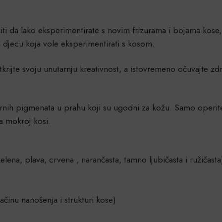
i da lako eksperimentirate s novim frizurama i bojama kose,
 djecu koja vole eksperimentirati s kosom.
krijte svoju unutarnju kreativnost, a istovremeno očuvajte zdr
urnih pigmenata u prahu koji su ugodni za kožu. Samo operi
na mokroj kosi.
lena, plava, crvena , narančasta, tamno ljubičasta i ružičasta
ačinu nanošenja i strukturi kose)