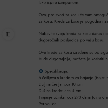
lako ispire šamponom.
Ovaj proizvod za kosu će vam omogućit
za kosu. Kreda za kosu je pogodna i za
Nabavite svoju kreda za kosu danas i ot
dugoročnih posljedica po vašu kosu.
Ove krede za kosu izrađene su od sig
bude dugotrajnija, možete je koristiti 
Specifikacija:
6 češljeva s kredom za bojanje (boje: ze
Duljina češlja: cca 10 cm
Dužina krede: cca 4 cm
Trajanje učinka: cca 2/3 dana (ovisi o n
Perivo: da