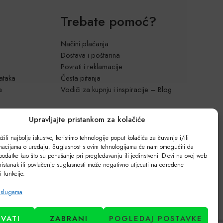
Trebate pomoć?
Načini plaćanja
Dostava i poštarina
Povrati i reklamacije
dataka
Česta pitanja
a
Vodiči za kupnju i inspiracije – Blog
Upravljajte pristankom za kolačiće
ili najbolje iskustvo, koristimo tehnologije poput kolačića za čuvanje i/ili
rmacijama o uređaju. Suglasnost s ovim tehnologijama će nam omogućiti da
odatke kao što su ponašanje pri pregledavanju ili jedinstveni ID-ovi na ovoj web
ristanak ili povlačenje suglasnosti može negativno utjecati na određene
 i funkcije.
uslugama
HVATI
ZABRANI
POGLEDAJ POSTAVKE