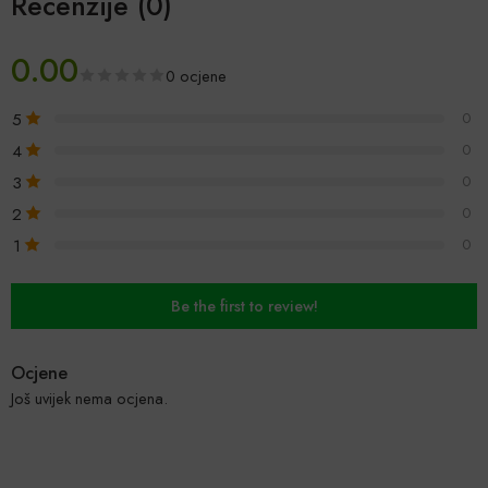
Recenzije (0)
0.00
0 ocjene
5
0
4
0
3
0
2
0
1
0
Be the first to review!
Ocjene
Još uvijek nema ocjena.