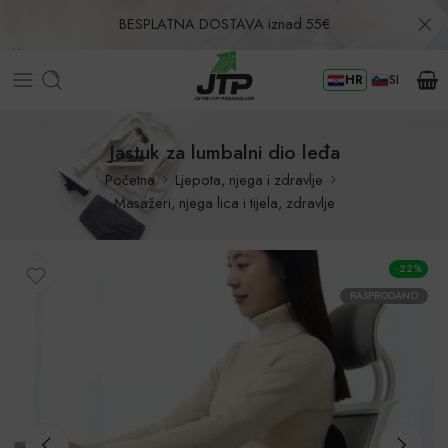
BESPLATNA DOSTAVA iznad 55€
HR
SI
Povrat u roku od 30 dana!
Jastuk za lumbalni dio leđa
Početna
Ljepota, njega i zdravlje
Masažeri, njega lica i tijela, zdravlje
-22%
RASPRODANO