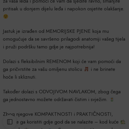
za vaša leđa i pomoći će vam da sjedite ravno, smanjite
pritisak u donjem dijelu leđa i napokon osjetite olakšanje.
Jastuk je izrađen od MEMORIJSKE PJENE koja mu
omogućuje da se savršeno prilagodi anatomiji vašeg tijela
i pruži podršku tamo gdje je najpotrebnija!
Dolazi s fleksibilnim REMENOM koji će vam pomoći da
ga pričvrstite za vašu omiljenu stolicu
i ne brinete
hoće li skliznuti.
Također dolazi s ODVOJIVOM NAVLAKOM, zbog čega
ga jednostavno možete održavati čistim i svježim.
Zbog njegove KOMPAKTNOSTI i PRAKTIČNOSTI,
možete ga koristiti gdje god da se nalazite – kod kuće