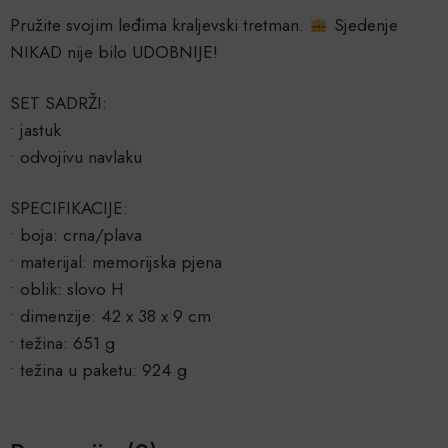
Pružite svojim leđima kraljevski tretman.
Sjedenje
NIKAD nije bilo UDOBNIJE!
SET SADRŽI:
• jastuk
• odvojivu navlaku
SPECIFIKACIJE:
• boja: crna/plava
• materijal: memorijska pjena
• oblik: slovo H
• dimenzije: 42 x 38 x 9 cm
• težina: 651 g
• težina u paketu: 924 g