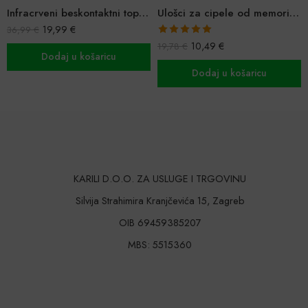
Ulošci za cipele od memorijske pjene
Vibrirajući ručni masažer
10,49
€
19,78
€
Ocijenjeno
10,49
€
19,78
€
5.00
od 5
Dodaj u košaricu
Dodaj u košaricu
KARILI D.O.O. ZA USLUGE I TRGOVINU
Silvija Strahimira Kranjčevića 15, Zagreb
OIB 69459385207
MBS: 5515360