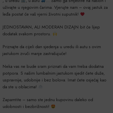
, u uredu
, u autu
… Samo ga smjestite na naslon i
uživajte u njegovim čarima. Vjerujte nam – ovaj jastuk za
leđa postat će vaš vjerni životni suputnik!
JEDNOSTAVAN, ALI MODERAN DIZAJN bit će lijep
dodatak svakom prostoru.
Priznajte da cijeli dan sjedenja u uredu ili autu s ovim
jastukom zvuči manje zastrašujuće!
Neka vas ne bude sram priznati da vam treba dodatna
potpora. S našim lumbalnim jastukom sjedit ćete duže,
uspravnije, udobnije i bez bolova. Imat ćete osjećaj kao
da ste u oblacima!
Zapamtite – samo ste jednu kupovinu daleko od
udobnosti i bezbrižnosti!