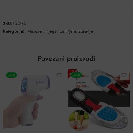
SKU:
166145
Kategorija:
:
Masažeri, njega lica i tijela, zdravlje
Povezani proizvodi
-47%
-47%