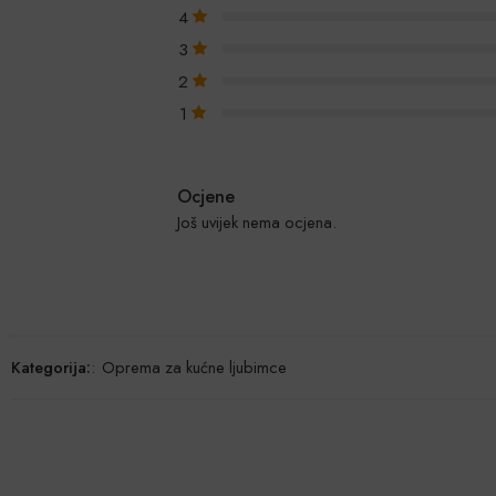
4
3
2
1
Ocjene
Još uvijek nema ocjena.
Kategorija:
:
Oprema za kućne ljubimce