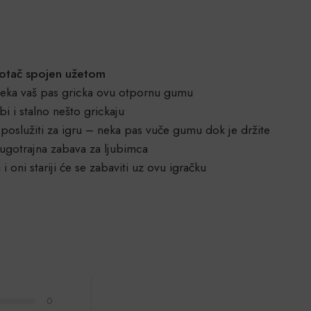
kotač spojen užetom
 neka vaš pas gricka ovu otpornu gumu
i i stalno nešto grickaju
oslužiti za igru – neka pas vuče gumu dok je držite
ugotrajna zabava za ljubimca
 i oni stariji će se zabaviti uz ovu igračku
0