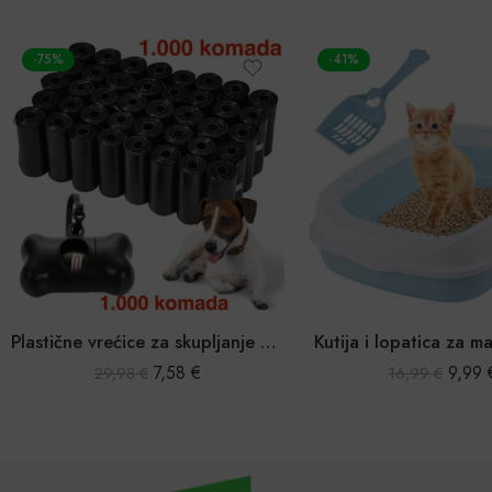
-41%
Plastične vrećice za skupljanje psećeg izmeta 1000 kom. + torbica
Kutija i lopatica za mačji pijesak
7,58
€
9,99
€
98
€
16,99
€