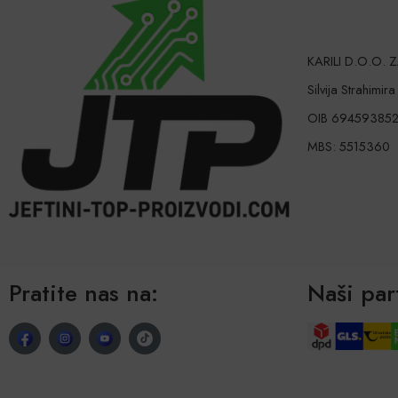
KARILI D.O.O.
Silvija Strahimir
OIB 69459385
MBS: 5515360
Pratite nas na:
Naši par