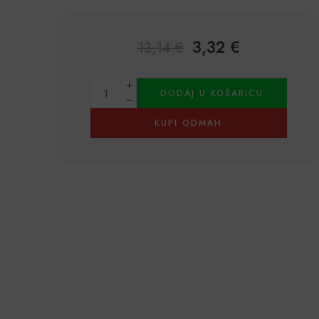
3,32
€
13,14
€
Alternative:
DODAJ U KOŠARICU
KUPI ODMAH