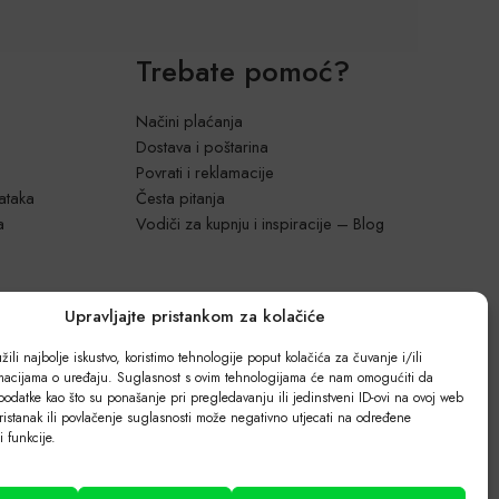
Trebate pomoć?
Načini plaćanja
Dostava i poštarina
Povrati i reklamacije
dataka
Česta pitanja
a
Vodiči za kupnju i inspiracije – Blog
Upravljajte pristankom za kolačiće
ili najbolje iskustvo, koristimo tehnologije poput kolačića za čuvanje i/ili
rmacijama o uređaju. Suglasnost s ovim tehnologijama će nam omogućiti da
odatke kao što su ponašanje pri pregledavanju ili jedinstveni ID-ovi na ovoj web
ristanak ili povlačenje suglasnosti može negativno utjecati na određene
 i funkcije.