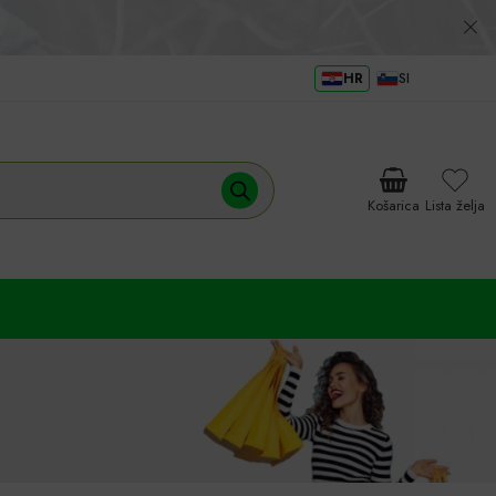
HR
SI
Košarica
Lista želja