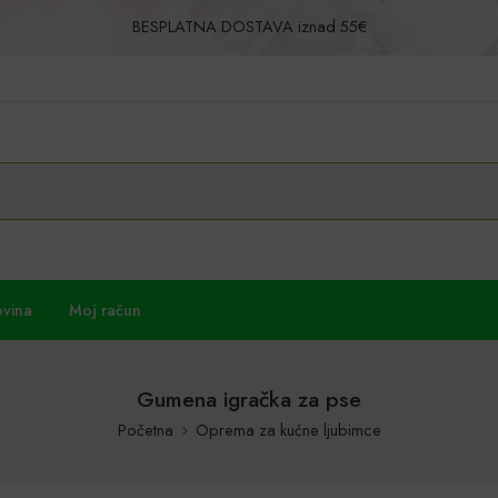
BESPLATNA DOSTAVA iznad 55€
Povrat u roku od 30 dana!
ovina
Moj račun
Gumena igračka za pse
Početna
Oprema za kućne ljubimce