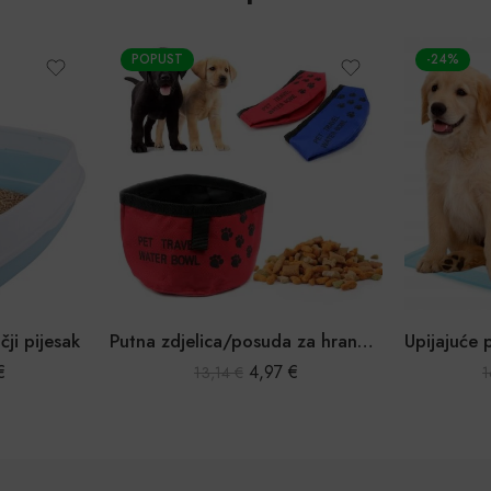
POPUST
-24%
Putna zdjelica/posuda za hranu i vodu za kućne ljubimce
4,97
€
12,99
€
13,14
€
16,99
€