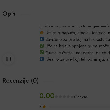
Opis
Igračka za psa – minijaturni gumeni 
Umjesto papuča, cipela i tenisica,
Savršeno za pse kojima tek rastu zub
Uže na koje je spojena guma može p
Guma je čvrsta i neopasna, bit će d
Idealno za pse koji tek odrastaju, ali
Recenzije (0)
0.00
0 ocjene
5