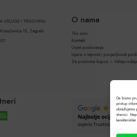
O nama
 ZA USLUGE I TRGOVINU
a Kranjčevića 15, Zagreb
Tko smo
Kontakt
207
Uvjeti poslovanja
Izjava o tajnosti i povjerljivosti po
Za poslovne kupce – Veleprodaj
tneri
Da bismo pruž
pristup info
obrađujemo p
stranici. Nep
karakteristike