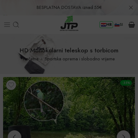
BESPLATNA DOSTAVA iznad 55€
HR
SI
Povrat u roku od 30 dana!
HD Monokularni teleskop s torbicom
Početna
Sportska oprema i slobodno vrijeme
-35%