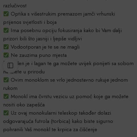
razlučivost
Optika s višestrukim premazom jamči vrhunski
prijenos svjetlosti i boja
Ima posebnu opciju fokusiranja kako bi Vam dalji
prizori bili što jasniji i ljepše vidljivi
Vodootporan je te se ne magli
Ne zauzima puno mjesta
Malen je i lagan te ga možete uvijek ponijeti sa sobom
na izlete u prirodu
Ovim monoklom se vrlo jednostavno rukuje jednom
rukom
Monokl ima čvrstu vezicu uz pomoć koje ga možete
nositi oko zapešća
Uz ovaj monokularni teleskop također dolazi
odgovarajuća futrola (torbica) kako biste sigurno
pohranili Vaš monokl te krpica za čišćenje