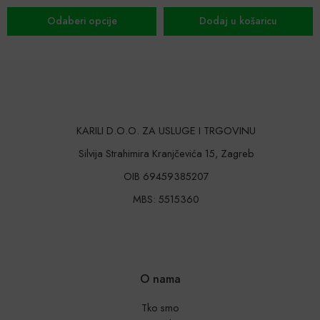
Dodaj u košaricu
Dodaj u košaricu
KARILI D.O.O. ZA USLUGE I TRGOVINU
Silvija Strahimira Kranjčevića 15, Zagreb
OIB 69459385207
MBS: 5515360
O nama
Tko smo