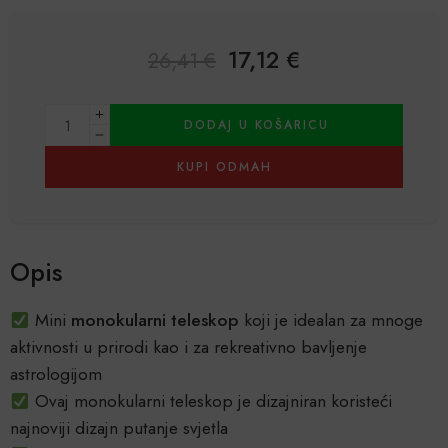
17,12
€
26,41
€
Alternative:
DODAJ U KOŠARICU
KUPI ODMAH
Opis
Mini
monokularni teleskop
koji je idealan za mnoge
aktivnosti u prirodi kao i za rekreativno bavljenje
astrologijom
Ovaj monokularni teleskop je dizajniran koristeći
najnoviji dizajn putanje svjetla