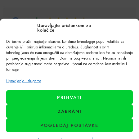
Upravljajte pristankom za
kolačiće
Da bismo pružili najbolje iskustvo, koristimo tehnologije poput kolačića za
čuvanje i/ili pristup informacijama o uređaju. Suglasnost s ovim
tehnologijama će nam omogućiti da obrađujemo podatke kao što su ponašanje
pri pregledavanju ili jedinstveni ID-ovi na ovoj web stranici. Nepristanak ili
povlačenje suglasnosti može negativno utjecati na određene karakteristike i
funkcije.
Upravljanje uslugama
PRIHVATI
ZABRANI
POGLEDAJ POSTAVKE
© 2018. - 2026. Karili d.o.o. – Sva prava pridržana!