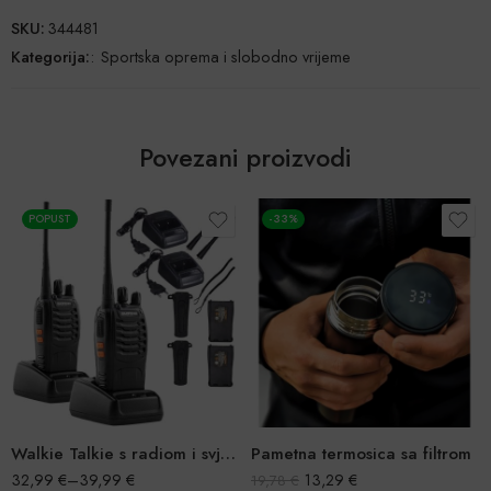
SKU:
344481
Kategorija:
:
Sportska oprema i slobodno vrijeme
Povezani proizvodi
-33%
-50%
Walkie Talkie s radiom i svjetlom x2
Pametna termosica sa filtrom
13,29
€
7,83
€
19,78
€
15,79
€