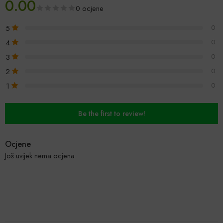
0.00
0 ocjene
5
0
4
0
3
0
2
0
1
0
Be the first to review!
Ocjene
Još uvijek nema ocjena.