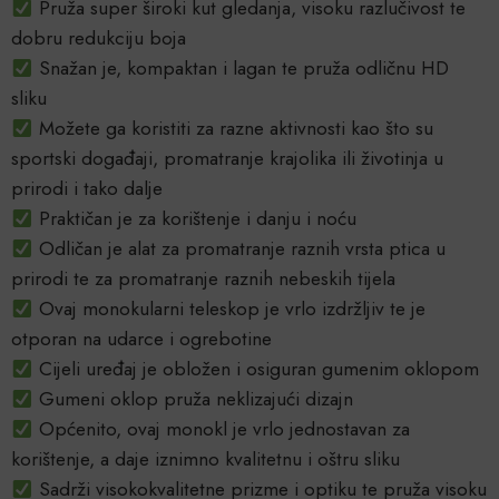
Pruža super široki kut gledanja, visoku razlučivost te
dobru redukciju boja
Snažan je, kompaktan i lagan te pruža odličnu HD
sliku
Možete ga koristiti za razne aktivnosti kao što su
sportski događaji, promatranje krajolika ili životinja u
prirodi i tako dalje
Praktičan je za korištenje i danju i noću
Odličan je alat za promatranje raznih vrsta ptica u
prirodi te za promatranje raznih nebeskih tijela
Ovaj monokularni teleskop je vrlo izdržljiv te je
otporan na udarce i ogrebotine
Cijeli uređaj je obložen i osiguran gumenim oklopom
Gumeni oklop pruža neklizajući dizajn
Općenito, ovaj monokl je vrlo jednostavan za
korištenje, a daje iznimno kvalitetnu i oštru sliku
Sadrži visokokvalitetne prizme i optiku te pruža visoku