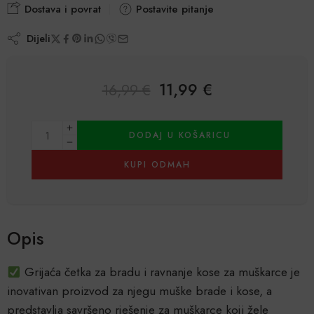
Dostava i povrat
Postavite pitanje
Dijeli
11,99
€
16,99
€
Alternative:
DODAJ U KOŠARICU
KUPI ODMAH
Opis
Grijaća četka za bradu i ravnanje kose za muškarce je
inovativan proizvod za njegu muške brade i kose, a
predstavlja savršeno rješenje za muškarce koji žele