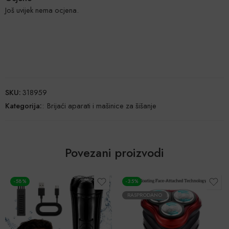
Još uvijek nema ocjena.
SKU:
318959
Kategorija:
:
Brijaći aparati i mašinice za šišanje
Povezani proizvodi
-35%
POPUST
RASPRODANO