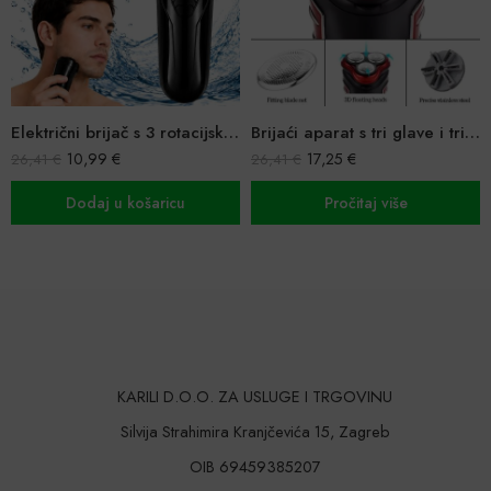
Električni brijač s 3 rotacijske glave
Brijaći aparat s tri glave i trimerom
9,99
€
–
21,99
€
17,25
€
26,41
€
Odaberi opcij
icu
Pročitaj više
KARILI D.O.O. ZA USLUGE I TRGOVINU
Silvija Strahimira Kranjčevića 15, Zagreb
OIB 69459385207