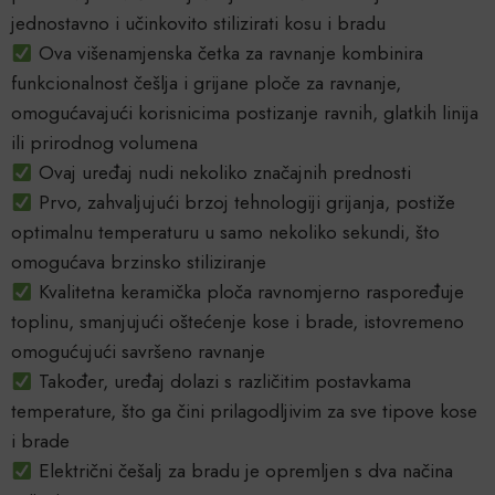
jednostavno i učinkovito stilizirati kosu i bradu
Ova višenamjenska četka za ravnanje kombinira
funkcionalnost češlja i grijane ploče za ravnanje,
omogućavajući korisnicima postizanje ravnih, glatkih linija
ili prirodnog volumena
Ovaj uređaj nudi nekoliko značajnih prednosti
Prvo, zahvaljujući brzoj tehnologiji grijanja, postiže
optimalnu temperaturu u samo nekoliko sekundi, što
omogućava brzinsko stiliziranje
Kvalitetna keramička ploča ravnomjerno raspoređuje
toplinu, smanjujući oštećenje kose i brade, istovremeno
omogućujući savršeno ravnanje
Također, uređaj dolazi s različitim postavkama
temperature, što ga čini prilagodljivim za sve tipove kose
i brade
Električni češalj za bradu je opremljen s dva načina