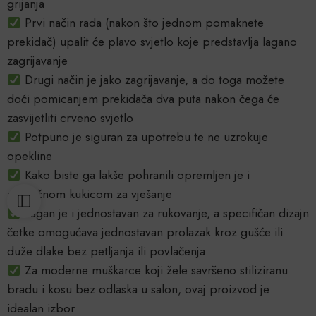
grijanja
Prvi način rada (nakon što jednom pomaknete
prekidač) upalit će plavo svjetlo koje predstavlja lagano
zagrijavanje
Drugi način je jako zagrijavanje, a do toga možete
doći pomicanjem prekidača dva puta nakon čega će
zasvijetliti crveno svjetlo
Potpuno je siguran za upotrebu te ne uzrokuje
opekline
Kako biste ga lakše pohranili opremljen je i
praktičnom kukicom za vješanje
Lagan je i jednostavan za rukovanje, a specifičan dizajn
četke omogućava jednostavan prolazak kroz gušće ili
duže dlake bez petljanja ili povlačenja
Za moderne muškarce koji žele savršeno stiliziranu
bradu i kosu bez odlaska u salon, ovaj proizvod je
idealan izbor