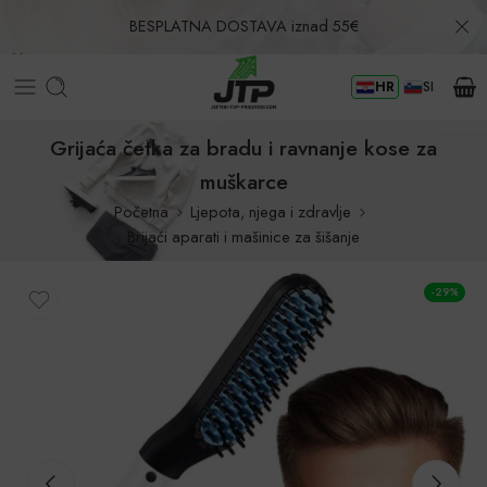
BESPLATNA DOSTAVA iznad 55€
HR
SI
Povrat u roku od 30 dana!
Grijaća četka za bradu i ravnanje kose za
muškarce
Početna
Ljepota, njega i zdravlje
Brijaći aparati i mašinice za šišanje
-29%