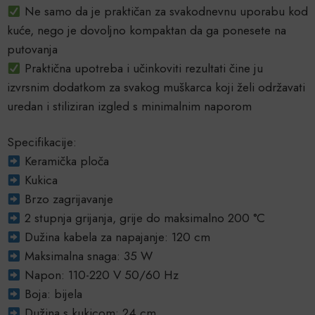
Ne samo da je praktičan za svakodnevnu uporabu kod
kuće, nego je dovoljno kompaktan da ga ponesete na
putovanja
Praktična upotreba i učinkoviti rezultati čine ju
izvrsnim dodatkom za svakog muškarca koji želi održavati
uredan i stiliziran izgled s minimalnim naporom
Specifikacije:
Keramička ploča
Kukica
Brzo zagrijavanje
2 stupnja grijanja, grije do maksimalno 200 °C
Dužina kabela za napajanje: 120 cm
Maksimalna snaga: 35 W
Napon: 110-220 V 50/60 Hz
Boja: bijela
Dužina s kukicom: 24 cm