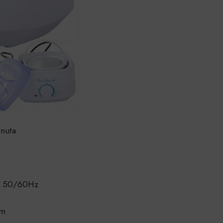
inuta
V 50/60Hz
cm