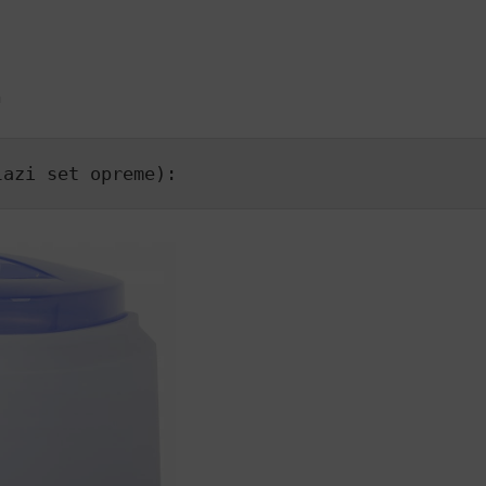
a
lazi set opreme):