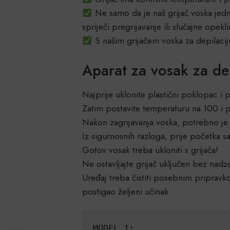
Ne samo da je naš grijač voska jednos
spriječi pregrijavanje ili slučajne opekl
S našim grijačem voska za depilaciju
Aparat za vosak za de
Najprije uklonite plastični poklopac i 
Zatim postavite temperaturu na 100 i pr
Nakon zagrijavanja voska, potrebno je 
Iz sigurnosnih razloga, prije početka
Gotov vosak treba ukloniti s grijača!
Ne ostavljajte grijač uključen bez nadz
Uređaj treba čistiti posebnim pripravk
postigao željeni učinak.
MODEL 1: