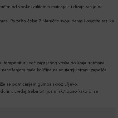
ađen od visokokvalitetnih materijala i dizajniran je da
a. Pa zašto čekati? Naručite svoju danas i osjetite razliku
nu temperaturu već zagrijanog voska do kraja tretmana.
 nanošenjem male količine na unutarnju stranu zapešća.
ostiže se pomicanjem gumba skroz ulijevo.
đutim, uređaj treba biti još mlak/topao kako bi se