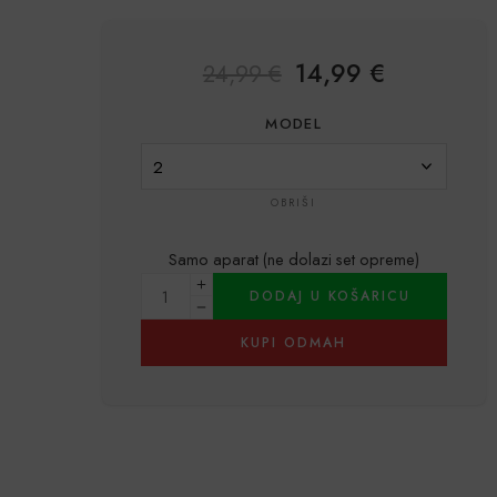
14,99
€
24,99
€
MODEL
OBRIŠI
Samo aparat (ne dolazi set opreme)
DODAJ U KOŠARICU
KUPI ODMAH
Alternative: