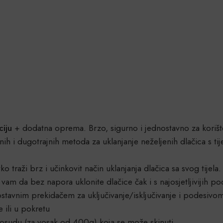
ciju
+ dodatna oprema. Brzo, sigurno i jednostavno za korišt
nih i dugotrajnih metoda za uklanjanje neželjenih dlačica s ti
o traži brz i učinkovit način uklanjanja dlačica sa svog tijela
am da bez napora uklonite dlačice čak i s najosjetljivijih po
ostavnim prekidačem za uključivanje/isključivanje i podesivo
 ili u pokretu
posudu (za vosak od 400g) koja se može skinuti