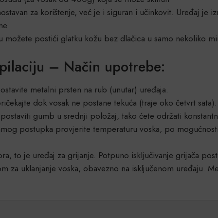
tavan za korištenje, već je i siguran i učinkovit. Uređaj je izr
ine
 možete postići glatku kožu bez dlačica u samo nekoliko minut
pilaciju – Način upotrebe:
postavite metalni prsten na rub (unutar) uređaja.
ičekajte dok vosak ne postane tekuća (traje oko četvrt sata).
postaviti gumb u srednji položaj, tako ćete održati konstant
 samog postupka provjerite temperaturu voska, po mogućnosti
ora, to je uređaj za grijanje. Potpuno isključivanje grijača p
om za uklanjanje voska, obavezno na isključenom uređaju. Me