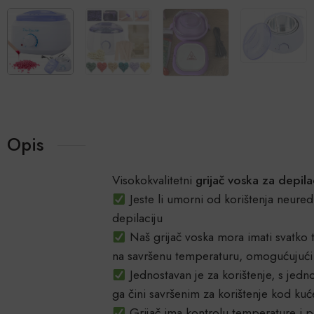
Opis
Visokokvalitetni
grijač voska za depila
Jeste li umorni od korištenja neured
depilaciju
Naš grijač voska mora imati svatko tk
na savršenu temperaturu, omogućujući v
Jednostavan je za korištenje, s jedn
ga čini savršenim za korištenje kod kuće
Grijač ima kontrolu temperature i 