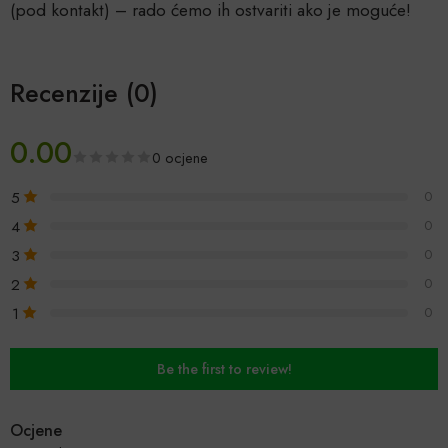
(pod kontakt) – rado ćemo ih ostvariti ako je moguće!
Recenzije (0)
0.00
0 ocjene
5
0
4
0
3
0
2
0
1
0
Be the first to review!
Ocjene