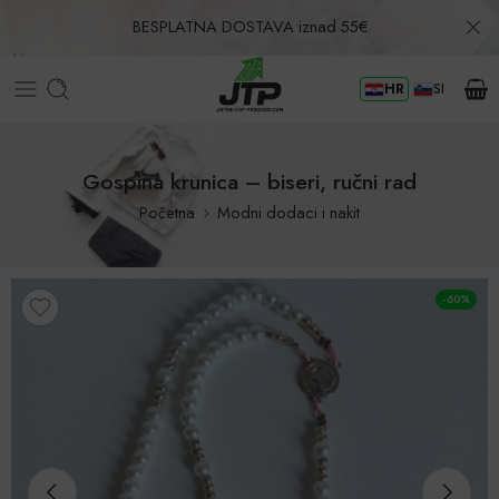
BESPLATNA DOSTAVA iznad 55€
HR
SI
Povrat u roku od 30 dana!
Gospina krunica – biseri, ručni rad
Početna
Modni dodaci i nakit
-60%