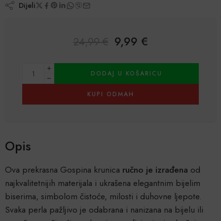
Dijeli
9,99
€
24,99
€
Alternative:
DODAJ U KOŠARICU
KUPI ODMAH
Opis
Ova prekrasna Gospina krunica
ručno je izrađena
od
najkvalitetnijih materijala i ukrašena elegantnim bijelim
biserima, simbolom čistoće, milosti i duhovne ljepote.
Svaka perla pažljivo je odabrana i nanizana na bijelu ili