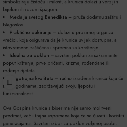
simboliziraju čistoću i milost, a krunica dolazi u verziji s
bijelom ili rozom špagom.
Medalja svetog Benedikta
– pruža dodatnu zaštitu i
blagoslov.
Praktično pakiranje
– dolazi u prozirnoj organza
vrećici, koja osigurava da je krunica uvijek dostupna, a
istovremeno zaštićena i spremna za korištenje.
Idealna za poklon
– savršen poklon za sakramente
poput krštenja, prve pričesti, krizme, rođendane ili
rođenje djeteta.
Dugotrajna kvaliteta
– ručno izrađena krunica koja će
trajati godinama, zadržavajući svoju ljepotu i
funkcionalnost.
Ova Gospina krunica s biserima nije samo molitveni
predmet, već i trajna uspomena koja će se čuvati i koristiti
generacijama. Savršen izbor za poklon voljenoj osobi,