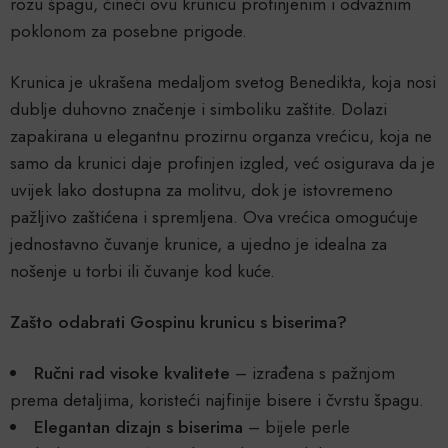
rozu špagu, čineći ovu krunicu profinjenim i odvažnim
poklonom za posebne prigode.
Krunica je ukrašena medaljom svetog Benedikta, koja nosi
dublje duhovno značenje i simboliku zaštite. Dolazi
zapakirana u elegantnu prozirnu organza vrećicu, koja ne
samo da krunici daje profinjen izgled, već osigurava da je
uvijek lako dostupna za molitvu, dok je istovremeno
pažljivo zaštićena i spremljena. Ova vrećica omogućuje
jednostavno čuvanje krunice, a ujedno je idealna za
nošenje u torbi ili čuvanje kod kuće.
Zašto odabrati Gospinu krunicu s biserima?
Ručni rad visoke kvalitete
– izrađena s pažnjom
prema detaljima, koristeći najfinije bisere i čvrstu špagu.
Elegantan dizajn s biserima
– bijele perle