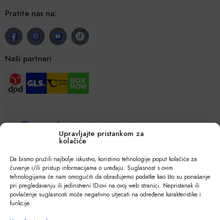
Pratite nas na:
Naši partneri
Upravljajte pristankom za
kolačiće
Da bismo pružili najbolje iskustvo, koristimo tehnologije poput kolačića za
čuvanje i/ili pristup informacijama o uređaju. Suglasnost s ovim
tehnologijama će nam omogućiti da obrađujemo podatke kao što su ponašanje
pri pregledavanju ili jedinstveni ID-ovi na ovoj web stranici. Nepristanak ili
povlačenje suglasnosti može negativno utjecati na određene karakteristike i
funkcije.