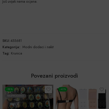
Još uvijek nema ocjena.
SKU:
455681
Kategorija:
:
Modni dodaci i nakit
Tag:
Krunica
Povezani proizvodi
-42%
POPUST