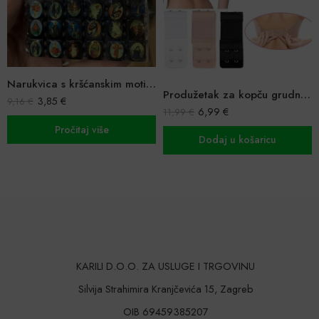
Narukvica s kršćanskim motivima
Produžetak za kopču grudnjaka 3 komada
Ogrlica i naušnic
6,99
€
1,33
€
–
6,50
€
11,99
€
j više
Dodaj u košaricu
Odaberi o
KARILI D.O.O. ZA USLUGE I TRGOVINU
Silvija Strahimira Kranjčevića 15, Zagreb
OIB 69459385207