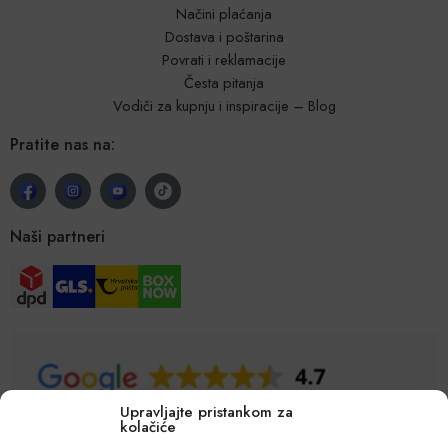
Načini plaćanja
Dostava i poštarina
Povrati i reklamacije
Česta pitanja
Vodiči za kupnju i inspiracije – Blog
Pratite nas na:
Naši partneri
Upravljajte pristankom za
kolačiće