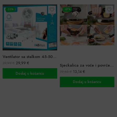
-25%
-67%
Ventilator sa stalkom 45-50 W, 3 brzine
29,99
€
39,99
€
Sjeckalica za voće i povrće Nicer Dicer Quick
13,14
€
39,68
€
Dodaj u košaricu
Dodaj u košaricu