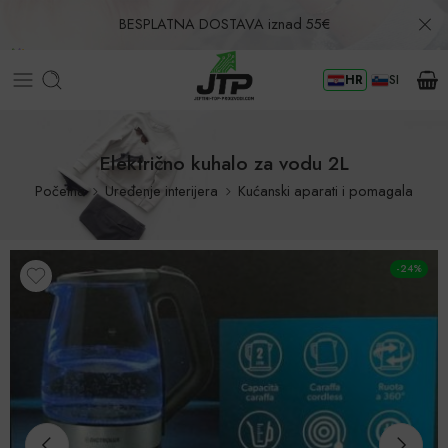
BESPLATNA DOSTAVA iznad 55€
HR
SI
Povrat u roku od 30 dana!
Električno kuhalo za vodu 2L
Početna
Uređenje interijera
Kućanski aparati i pomagala
-24%