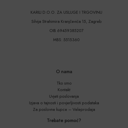
KARILI D.O.O. ZA USLUGE I TRGOVINU
Silvija Strahimira Kranjčevića 15, Zagreb
OIB 69459385207
MBS: 5515360
O nama
Tko smo
Kontakt
Uvjeti poslovanja
Izjava o tajnosti i povjerljivosti podataka
Za poslovne kupce – Veleprodaja
Trebate pomoć?