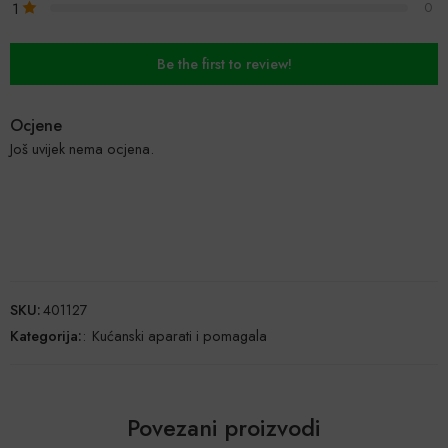
1
0
Be the first to review!
Ocjene
Još uvijek nema ocjena.
SKU:
401127
Kategorija:
:
Kućanski aparati i pomagala
Povezani proizvodi