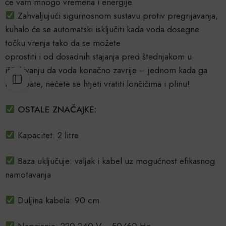
će vam mnogo vremena i energije.
Zahvaljujući sigurnosnom sustavu protiv pregrijavanja,
kuhalo će se automatski isključiti kada voda dosegne
točku vrenja tako da se možete
oprostiti i od dosadnih stajanja pred štednjakom u
iščekivanju da voda konačno zavrije – jednom kada ga
isprobate, nećete se htjeti vratiti lončićima i plinu!
OSTALE ZNAČAJKE:
Kapacitet: 2 litre
Baza uključuje: valjak i kabel uz mogućnost efikasnog
namotavanja
Duljina kabela: 90 cm
Napajanje: 220-240 V ~ 50/60 Hz