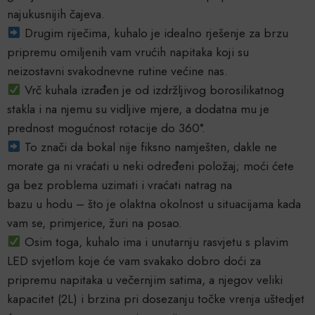
najukusnijih čajeva.
Drugim riječima, kuhalo je idealno rješenje za brzu
pripremu omiljenih vam vrućih napitaka koji su
neizostavni svakodnevne rutine većine nas.
Vrč kuhala izrađen je od izdržljivog borosilikatnog
stakla i na njemu su vidljive mjere, a dodatna mu je
prednost mogućnost rotacije do 360°.
To znači da bokal nije fiksno namješten, dakle ne
morate ga ni vraćati u neki određeni položaj; moći ćete
ga bez problema uzimati i vraćati natrag na
bazu u hodu – što je olaktna okolnost u situacijama kada
vam se, primjerice, žuri na posao.
Osim toga, kuhalo ima i unutarnju rasvjetu s plavim
LED svjetlom koje će vam svakako dobro doći za
pripremu napitaka u večernjim satima, a njegov veliki
kapacitet (2L) i brzina pri dosezanju točke vrenja uštedjet