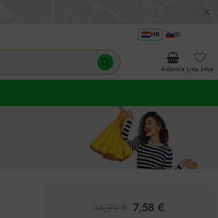
HR
SI
Košarica
Lista želja
7,58
€
16,99
€