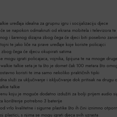
alkie uređaja idealna za grupnu igru i socijalizaciju djece
a će se napokon odmaknuti od ekrana mobitela i televizora te
tivnog i šarenog dizajna zbog čega će djeci biti posebno zanim
tojni te jako liče na prave uređaje koje koriste policajci
 zbog čega će djecu okupirati satima
se mogu igrati policajaca, vojnika, špijuna te na mnoge drug
lkie talkie seta je ta što je domet čak 100 metara što omogu
nostavno koristi te ima samo nekoliko praktičnih tipki
edna služi za uključivanje i isključivanje dok pritisak na dr
lkie talkie
enu koju je moguće dodatno izdužiti za bolji prijem audio si
 za korištenje potrebno 3 baterije
 od vrlo kvalitetne i sigurne plastike što ih čini iznimno otpo
 plastici, s njima se mogu igrati djeca svih uzrasta