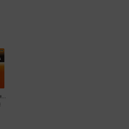
Toshiba AA baterije 4 komada
€