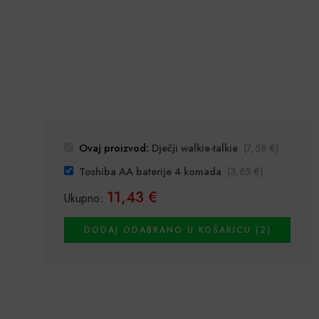
Ovaj proizvod:
Dječji walkie-talkie
(
7,58
€
)
Toshiba AA baterije 4 komada
(
3,85
€
)
11,43
€
Ukupno:
DODAJ ODABRANO U KOŠARICU (2)