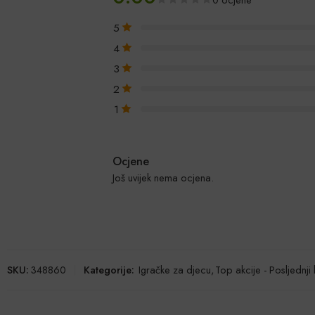
5
4
3
2
1
Ocjene
Još uvijek nema ocjena.
SKU:
348860
Kategorije:
Igračke za djecu
,
Top akcije - Posljednj