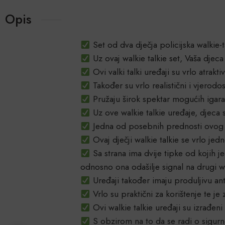
Opis
Set od dva dječja policijska walkie-t
Uz ovaj walkie talkie set, Vaša djec
Ovi valki talki uređaji su vrlo atrak
Također su vrlo realistični i vjerodos
Pružaju širok spektar mogućih igara
Uz ove walkie talkie uređaje, djeca 
Jedna od posebnih prednosti ovog wa
Ovaj dječji walkie talkie se vrlo jed
Sa strana ima dvije tipke od kojih j
odnosno ona odašilje signal na drugi wa
Uređaji također imaju produljivu ant
Vrlo su praktični za korištenje te je
Ovi walkie talkie uređaji su izrađeni
S obzirom na to da se radi o sigurnoj