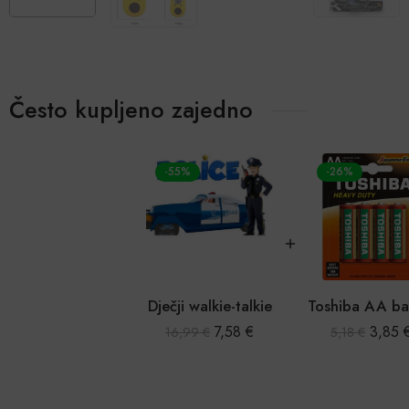
Često kupljeno zajedno
-55%
-26%
Dječji walkie-talkie
7,58
€
3,85
16,99
€
5,18
€