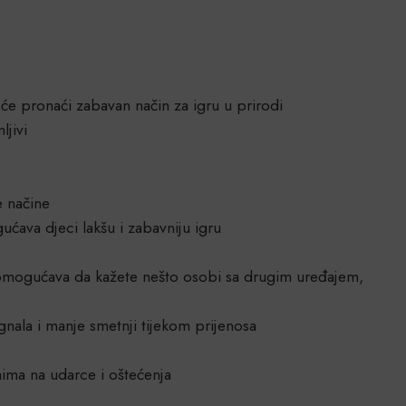
 će pronaći zabavan način za igru u prirodi
ljivi
e načine
ćava djeci lakšu i zabavniju igru
ugu omogućava da kažete nešto osobi sa drugim uređajem,
gnala i manje smetnji tijekom prijenosa
rnima na udarce i oštećenja