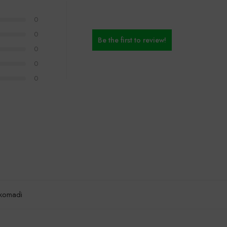
0
0
Be the first to review!
0
0
0
i komadi