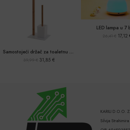
LED lampa u 7 
17,12
26,41
€
Samostojeći držač za toaletnu rolu i četku od bambusa
31,85
€
39,99
€
KARILI D.O.O.
Silvija Strahimir
OIB 69459385