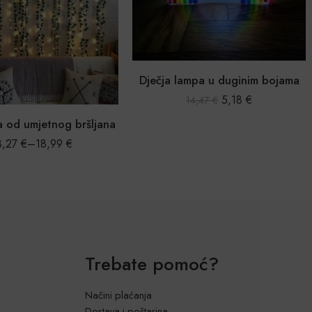
Dječja lampa u duginim bojama
5,18
€
14,47
€
a od umjetnog bršljana
3,27
€
–
18,99
€
Trebate pomoć?
Načini plaćanja
Dostava i poštarina