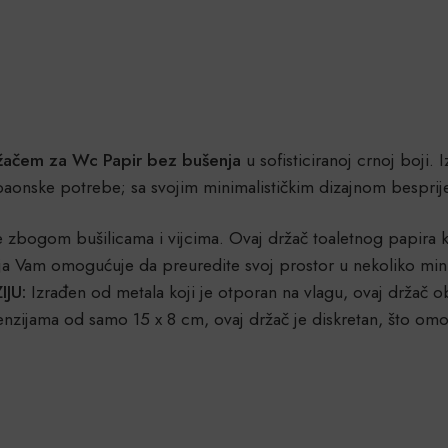
ačem za Wc Papir bez bušenja
u sofisticiranoj crnoj boji
upaonske potrebe; sa svojim minimalističkim dizajnom bespri
 zbogom bušilicama i vijcima. Ovaj držač toaletnog papira ko
acija Vam omogućuje da preuredite svoj prostor u nekoliko min
JU:
Izrađen od metala koji je otporan na vlagu, ovaj držač 
nzijama od samo 15 x 8 cm, ovaj držač je diskretan, što om