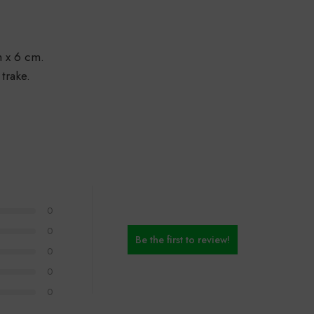
m x 6 cm.
trake.
0
0
Be the first to review!
0
0
0