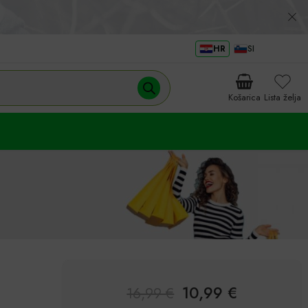
HR
SI
Košarica
Lista želja
10,99
€
16,99
€