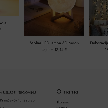
boja
€
Stolna LED lampa 3D Moon
Dekoracij
13,14
€
1
25,08
€
O nama
 ZA USLUGE I TRGOVINU
a Kranjčevića 15, Zagreb
Tko smo
Kontakt
207