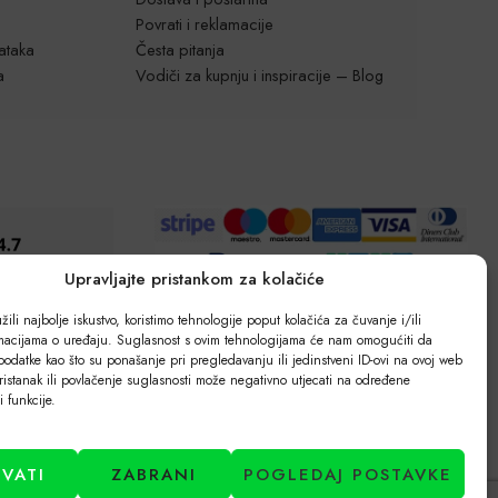
Povrati i reklamacije
dataka
Česta pitanja
a
Vodiči za kupnju i inspiracije – Blog
Upravljajte pristankom za kolačiće
ili najbolje iskustvo, koristimo tehnologije poput kolačića za čuvanje i/ili
rmacijama o uređaju. Suglasnost s ovim tehnologijama će nam omogućiti da
odatke kao što su ponašanje pri pregledavanju ili jedinstveni ID-ovi na ovoj web
ristanak ili povlačenje suglasnosti može negativno utjecati na određene
 i funkcije.
HVATI
ZABRANI
POGLEDAJ POSTAVKE