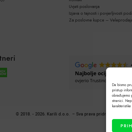
Uvjeti poslovanja
Izjava o tajnosti i povjerljivosti po
Za poslovne kupce – Veleprodaj
tneri
Da bismo pruž
pristup info
obrađujemo p
stranici. Nep
karakteristike
© 2018. - 2026. Karili d.o.o. – Sva prava pridržana!
PRI