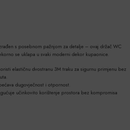
. Izrađen s posebnom pažnjom za detalje – ovaj držač WC
jekorno se uklapa u svaki moderni dekor kupaonice.
risti elastičnu dvostranu 3M traku za sigurnu primjenu bez
uta.
obećava dugovječnost i otpornost.
ogućuje učinkovito korištenje prostora bez kompromisa