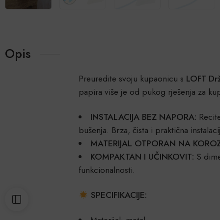
Opis
Preuredite svoju kupaonicu s
LOFT Drž
papira više je od pukog rješenja za k
INSTALACIJA BEZ NAPORA:
Recite
bušenja. Brza, čista i praktična instal
MATERIJAL OTPORAN NA KOROZI
KOMPAKTAN I U
Č
INKOVIT:
S dime
funkcionalnosti.
SPECIFIKACIJE:
Materijal: metal.