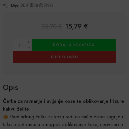
Dijeli
15,79
€
35,70
€
Alternative:
DODAJ U KOŠARICU
KUPI ODMAH
Opis
Četka za ravnanje i uvijanje kose te oblikovanje frizure
kakvu želite
Ramindong četka za kosu radi na način da se zagrije i
tako u pet minuta omogući oblikovanje kose, neovisno o