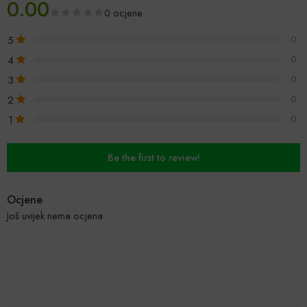
0.00
0 ocjene
5
0
4
0
3
0
2
0
1
0
Be the first to review!
Ocjene
Još uvijek nema ocjena.