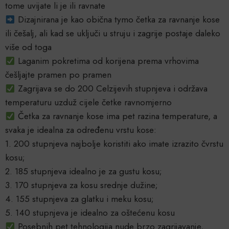
tome uvijate li je ili ravnate
Dizajnirana je kao obična tymo četka za ravnanje kose
ili češalj, ali kad se uključi u struju i zagrije postaje daleko
više od toga
Laganim pokretima od korijena prema vrhovima
češljajte pramen po pramen
Zagrijava se do 200 Celzijevih stupnjeva i održava
temperaturu uzduž cijele četke ravnomjerno
Četka za ravnanje kose ima pet razina temperature, a
svaka je idealna za određenu vrstu kose:
1. 200 stupnjeva najbolje koristiti ako imate izrazito čvrstu
kosu;
2. 185 stupnjeva idealno je za gustu kosu;
3. 170 stupnjeva za kosu srednje dužine;
4. 155 stupnjeva za glatku i meku kosu;
5. 140 stupnjeva je idealno za oštećenu kosu
Posebnih pet tehnologija nude brzo zagrijavanje,