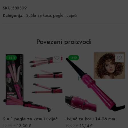
SKU:
588399
Kategorija:
:
Sušila za kosu, pegle i uvijači
Povezani proizvodi
-33%
-34%
2 u 1 pegla za kosu i uvijač
Uvijač za kosu 14-26 mm
13,30
€
13,14
€
19,99
€
19,99
€