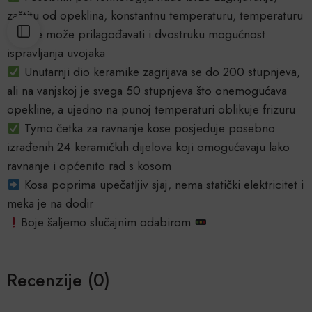
zaštitu od opeklina, konstantnu temperaturu, temperaturu
koja se može prilagođavati i dvostruku mogućnost
ispravljanja uvojaka
Unutarnji dio keramike zagrijava se do 200 stupnjeva,
ali na vanjskoj je svega 50 stupnjeva što onemogućava
opekline, a ujedno na punoj temperaturi oblikuje frizuru
Tymo četka za ravnanje kose posjeduje posebno
izrađenih 24 keramičkih dijelova koji omogućavaju lako
ravnanje i općenito rad s kosom
Kosa poprima upečatljiv sjaj, nema statički elektricitet i
meka je na dodir
Boje šaljemo slučajnim odabirom
Recenzije (0)