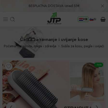
BESPLATNA DOSTAVA iznad 55€
HR
SI
Povrat u roku od 30 dana!
Četka za ravnanje i uvijanje kose
Početna
Ljepota, njega i zdravlje
Sušila za kosu, pegle i uvijači
-56%