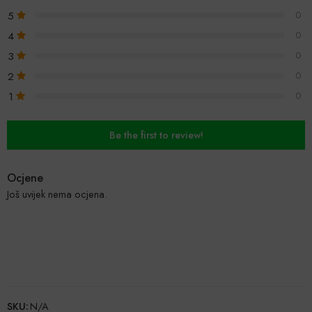
5
0
4
0
3
0
2
0
1
0
Be the first to review!
Ocjene
Još uvijek nema ocjena.
SKU:
N/A