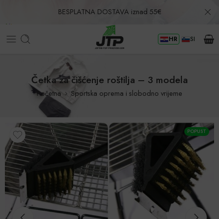
BESPLATNA DOSTAVA iznad 55€
HR
SI
Povrat u roku od 30 dana!
Četka za čišćenje roštilja – 3 modela
Početna
Sportska oprema i slobodno vrijeme
POPUST