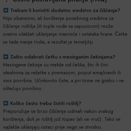
Trebam li koristiti dodatno sredstvo za čišćenje?
Nije obavezno, ali korištenje posebnog sredstva za
čišćenje roštilja (ili tople vode sa sapunicom) može
znatno olakšati uklanjanje masnoće i ostataka hrane. Četke
se tada manje troše, a rezultat je temeljitiji.
Zašto odabrati četku s mesinganim čekinjama?
Mesingane čekinje su mekše od čelika, što ih čini
idealnima za rešetke s premazom, poput emajliranih ili
inox površina. Učinkovito čiste, a pri tome ne grebu i ne
oštećuju površinu.
Koliko često treba čistiti roštilj?
Preporučuje se brzo čišćenje odmah nakon svakog
korištenja, dok je roštilj još topao (ali ne vruć). Tako se
najlakše uklanjaju ostaci prije nego se stvrdnu.