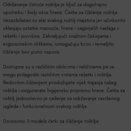
Održavanje čistoće roštilja je ključ za dugotrajnu
upotrebu i bolji okus hrane. Četke za čišćenje roštilja
nezaobilazan su alat svakog roštilj-majstora jer učinkovito
uklanjaju ostatke masnoće, hrane i zagorjelih naslaga s
rešetki i površina. Zahvaljujući snažnim čekinjama i
ergonomskim drškama, omogućuju brzo i temeljito
čišćenje bez puno napora.
Dostupne su u različitim oblicima i veličinama pa se
mogu prilagoditi različitim vrstama rešetki i roštilja.
Redovitim čišćenjem produžujete vijek trajanja vašeg
roštilja i osiguravate higijensku pripremu hrane. Četka za
roštilj jednostavno je rješenje za održavanje savršenog
izgleda i funkcionalnosti svakog roštilja.
Donosimo 3 modela četki za čišćenje roštilja: