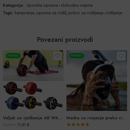
Kategorija:
:
Sportska oprema i slobodno vrijeme
Tags:
kampiranje
,
oprema za roštilj
,
pribor za roštiljanje
,
roštiljanje
Povezani proizvodi
POPUST
POPUST
Valjak za vježbanje AB Wheel
Maska za ronjenje preko cijelog lica
11,81
€
15,79
€