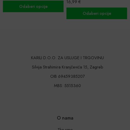
Ocijenjeno
16,99
€
5.00
od 5
Odaberi opcije
Odaberi opcije
KARILI D.O.O. ZA USLUGE I TRGOVINU
Silvija Strahimira Kranjčevića 15, Zagreb
OIB 69459385207
MBS: 5515360
O nama
Tko smo