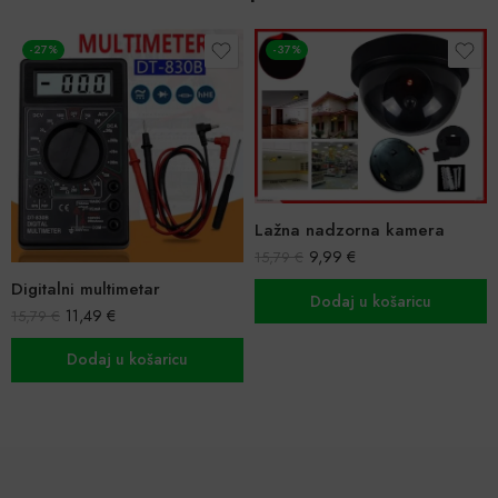
-27%
-37%
Lažna nadzorna kamera
9,99
€
15,79
€
Digitalni multimetar
Dodaj u košaricu
11,49
€
15,79
€
Dodaj u košaricu