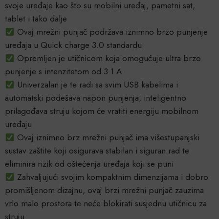
svoje uređaje kao što su mobilni uređaj, pametni sat,
tablet i tako dalje
Ovaj mrežni punjač podržava iznimno brzo punjenje
uređaja u Quick charge 3.0 standardu
Opremljen je utičnicom koja omogućuje ultra brzo
punjenje s intenzitetom od 3.1 A
Univerzalan je te radi sa svim USB kabelima i
automatski podešava napon punjenja, inteligentno
prilagođava struju kojom će vratiti energiju mobilnom
uređaju
Ovaj iznimno brz mrežni punjač ima višestupanjski
sustav zaštite koji osigurava stabilan i siguran rad te
eliminira rizik od oštećenja uređaja koji se puni
Zahvaljujući svojim kompaktnim dimenzijama i dobro
promišljenom dizajnu, ovaj brzi mrežni punjač zauzima
vrlo malo prostora te neće blokirati susjednu utičnicu za
struju