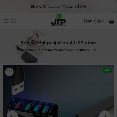
BESPLATNA DOSTAVA iznad 55€
HR
SI
Povrat u roku od 30 dana!
Brzi mrežni punjač sa 4 USB utora
Početna
Oprema za mobitele, računala i TV
-41%