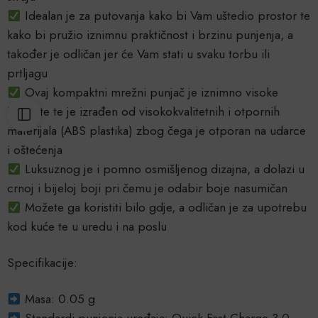
Idealan je za putovanja kako bi Vam uštedio prostor te
kako bi pružio iznimnu praktičnost i brzinu punjenja, a
također je odličan jer će Vam stati u svaku torbu ili
prtljagu
Ovaj kompaktni mrežni punjač je iznimno visoke
kvalitete te je izrađen od visokokvalitetnih i otpornih
materijala (ABS plastika) zbog čega je otporan na udarce
i oštećenja
Luksuznog je i pomno osmišljenog dizajna, a dolazi u
crnoj i bijeloj boji pri čemu je odabir boje nasumičan
Možete ga koristiti bilo gdje, a odličan je za upotrebu
kod kuće te u uredu i na poslu
Specifikacije:
Masa: 0.05 g
Standardi punjenja uređaja: Quick Fast Charge 3.0