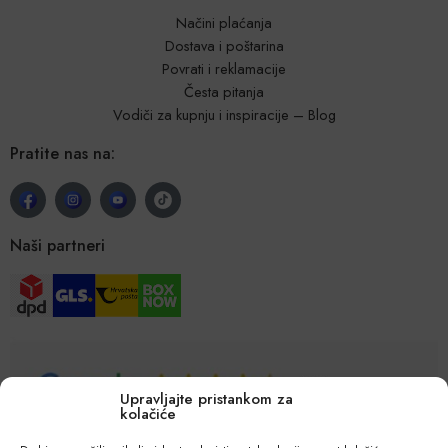
Načini plaćanja
Dostava i poštarina
Povrati i reklamacije
Česta pitanja
Vodiči za kupnju i inspiracije – Blog
Pratite nas na:
Naši partneri
Upravljajte pristankom za
kolačiće