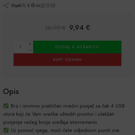
Dijeli
9,94
€
16,99
€
Alternative:
DODAJ U KOŠARICU
KUPI ODMAH
Opis
Brz i iznimno praktičan mrežni punjač sa čak 4 USB
utora koji će Vam uvelike uštediti prostor i olakšati
punjenje većeg broja uređaja istovremeno
Uz pomoć njega, moći ćete odjednom puniti sve