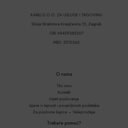
KARILI D.O.O. ZA USLUGE I TRGOVINU
Silvija Strahimira Kranjčevića 15, Zagreb
OIB 69459385207
MBS: 5515360
O nama
Tko smo
Kontakt
Uvjeti poslovanja
Izjava o tajnosti i povjerljivosti podataka
Za poslovne kupce – Veleprodaja
Trebate pomoć?