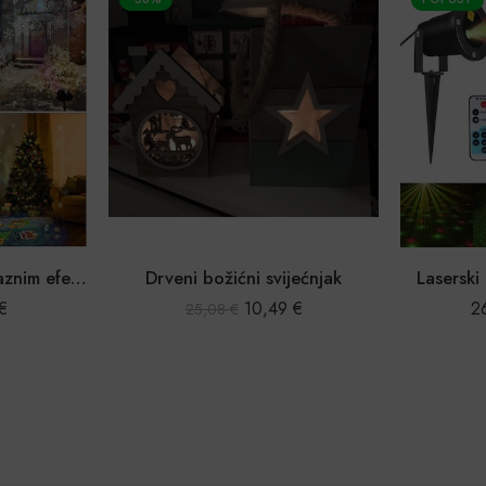
Laserski projektor sa raznim efektima
Drveni božićni svijećnjak
Laserski 
€
10,49
€
2
25,08
€