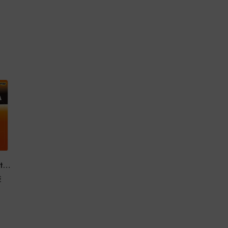
Toshiba AA baterije 4 komada
€