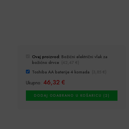
Ovaj proizvod:
Božićni električni vlak za
božićno drvce
(
42,47
€
)
Toshiba AA baterije 4 komada
(
3,85
€
)
46,32
€
Ukupno:
DODAJ ODABRANO U KOŠARICU (2)