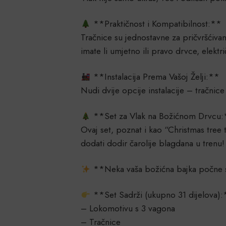
**Praktičnost i Kompatibilnost:**
Tračnice su jednostavne za pričvršćiva
imate li umjetno ili pravo drvce, elektr
**Instalacija Prema Vašoj Želji:**
Nudi dvije opcije instalacije – tračnic
**Set za Vlak na Božićnom Drvcu
Ovaj set, poznat i kao “Christmas tree t
dodati dodir čarolije blagdana u trenu!
**Neka vaša božićna bajka počne 
**Set Sadrži (ukupno 31 dijelova)
– Lokomotivu s 3 vagona
– Tračnice