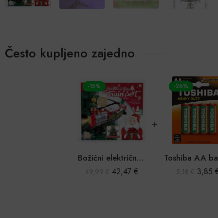
Često kupljeno zajedno
-15%
-26%
Božićni električni vlak za božićno drvce
42,47
€
3,85
49,99
€
5,18
€