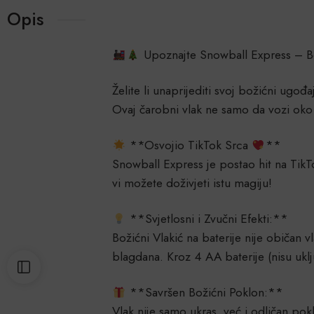
Opis
Upoznajte Snowball Express – Bož
Želite li unaprijediti svoj božićni ugo
Ovaj čarobni vlak ne samo da vozi oko 
**Osvojio TikTok Srca
**
Snowball Express je postao hit na TikTok
vi možete doživjeti istu magiju!
**Svjetlosni i Zvučni Efekti:**
Božićni Vlakić na baterije nije običan 
blagdana. Kroz 4 AA baterije (nisu uklj
**Savršen Božićni Poklon:**
Vlak nije samo ukras, već i odličan pok