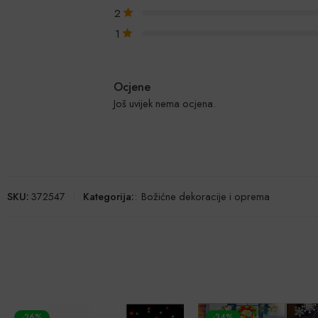
2
1
Ocjene
Još uvijek nema ocjena.
SKU:
372547
Kategorija:
:
Božićne dekoracije i oprema
-26%
-24%