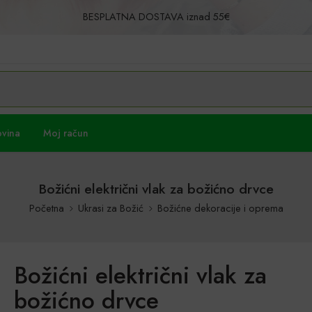
BESPLATNA DOSTAVA iznad 55€
Povrat u roku od 30 dana!
ovina
Moj račun
Božićni električni vlak za božićno drvce
Početna
Ukrasi za Božić
Božićne dekoracije i oprema
Božićni električni vlak za
božićno drvce