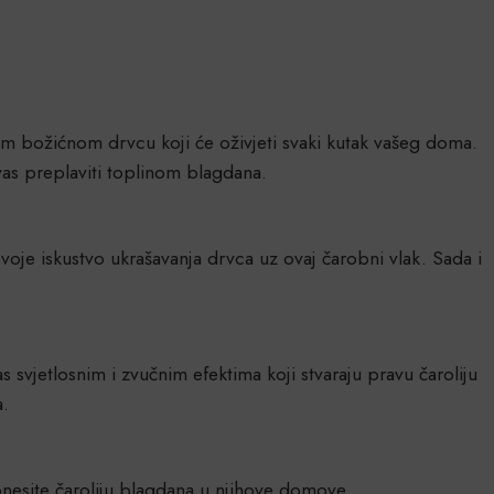
šem božićnom drvcu koji će oživjeti svaki kutak vašeg doma.
vas preplaviti toplinom blagdana.
svoje iskustvo ukrašavanja drvca uz ovaj čarobni vlak. Sada i
 svjetlosnim i zvučnim efektima koji stvaraju pravu čaroliju
a.
donesite čaroliju blagdana u njihove domove.