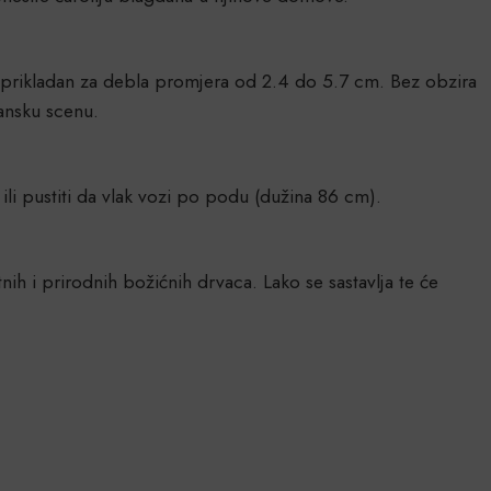
je prikladan za debla promjera od 2.4 do 5.7 cm. Bez obzira
dansku scenu.
ili pustiti da vlak vozi po podu (dužina 86 cm).
tnih i prirodnih božićnih drvaca. Lako se sastavlja te će