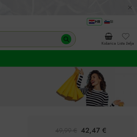
HR
SI
Košarica
Lista želja
42,47
€
49,99
€