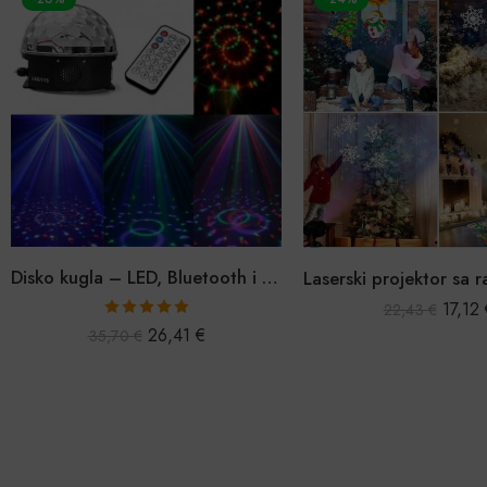
Disko kugla – LED, Bluetooth i MP3
17,12
22,43
€
Ocijenjeno
26,41
€
35,70
€
5.00
od 5