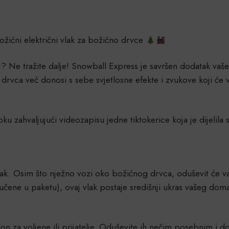
ićni električni vlak za božićno drvce
đaj? Ne tražite dalje! Snowball Express je savršen dodatak va
drvca već donosi s sebe svjetlosne efekte i zvukove koji će 
u zahvaljujući videozapisu jedne tiktokerice koja je dijelila 
vlak. Osim što nježno vozi oko božićnog drvca, oduševit će vas
učene u paketu), ovaj vlak postaje središnji ukras vašeg dom
lon za voljene ili prijatelje. Oduševite ih nečim posebnim i 