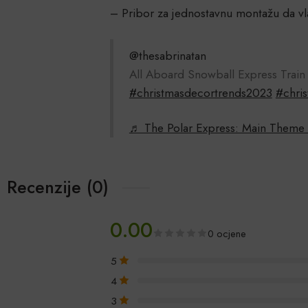
– Pribor za jednostavnu montažu da vla
@thesabrinatan
All Aboard Snowball Express Trai
#christmasdecortrends2023
#chris
♬ The Polar Express: Main Theme
Recenzije (0)
0.00
0 ocjene
5
4
3