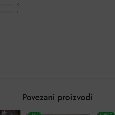
0
0
Povezani proizvodi
-58%
POPUST