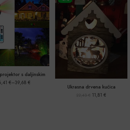
projektor s daljinskim
6,41
€
–
39,68
€
Ukrasna drvena kućica
11,81
€
22,43
€