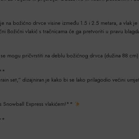
nje na božićno drvce visine između 1.5 i 2.5 metara, a vlak 
ični Božićni vlakić s tračnicama će ga pretvoriti u pravu blag
e se mogu pričvrstiti na deblu božićnog drvca (dužina 88 cm) 
:**
rain set,” dizajniran je kako bi se lako prilagodio većini umje
s Snowball Express vlakićem!**
:**