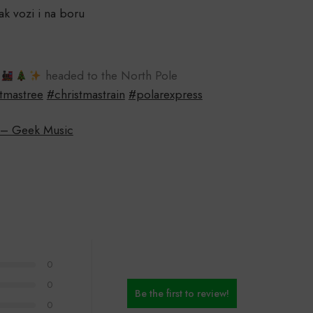
k vozi i na boru
n
headed to the North Pole
tmastree
#christmastrain
#polarexpress
 – Geek Music
0
0
Be the first to review!
0