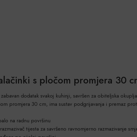
alačinki s pločom promjera 30 
 zabavan dodatak svakoj kuhinji, savršen za obiteljska okuplja
čom promjera 30 cm, ima sustav podgrijavanja i premaz pro
palo na radnu površinu
 razmazivač tijesta za savršeno ravnomjerno razmazivanje smj
đena po cijeloj površini