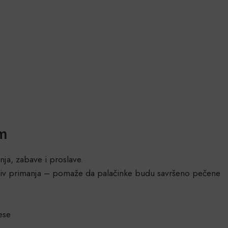
cm
nja, zabave i proslave.
tiv primanja – pomaže da palačinke budu savršeno pečene
ese