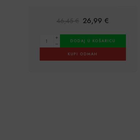
26,99
€
46,45
€
Alternative:
DODAJ U KOŠARICU
KUPI ODMAH