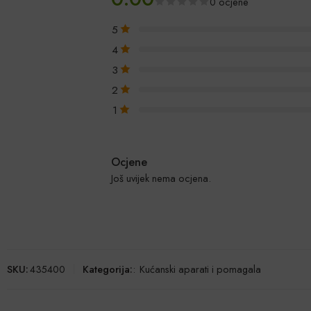
0 ocjene
5
4
3
2
1
Ocjene
Još uvijek nema ocjena.
SKU:
435400
Kategorija:
:
Kućanski aparati i pomagala