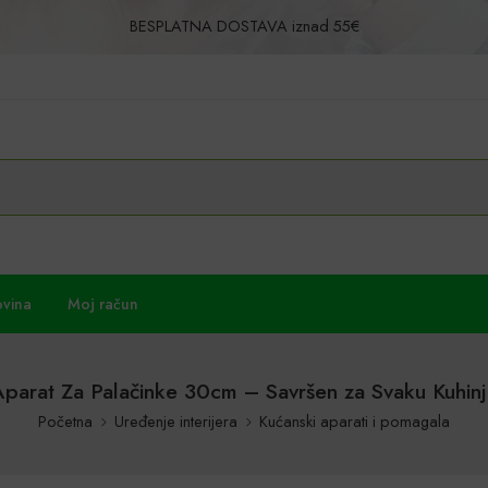
BESPLATNA DOSTAVA iznad 55€
Povrat u roku od 30 dana!
ovina
Moj račun
Aparat Za Palačinke 30cm – Savršen za Svaku Kuhinj
Početna
Uređenje interijera
Kućanski aparati i pomagala