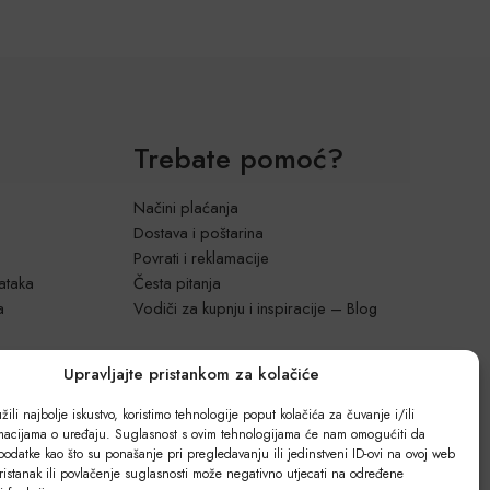
Trebate pomoć?
Načini plaćanja
Dostava i poštarina
Povrati i reklamacije
dataka
Česta pitanja
a
Vodiči za kupnju i inspiracije – Blog
Upravljajte pristankom za kolačiće
ili najbolje iskustvo, koristimo tehnologije poput kolačića za čuvanje i/ili
rmacijama o uređaju. Suglasnost s ovim tehnologijama će nam omogućiti da
odatke kao što su ponašanje pri pregledavanju ili jedinstveni ID-ovi na ovoj web
ristanak ili povlačenje suglasnosti može negativno utjecati na određene