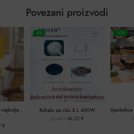
Povezani proizvodi
-67%
-40%
Sjeckalica za voće i povrće Nicer Dicer Quick
UV lam
L 400W
13,14
€
2
€
39,68
€