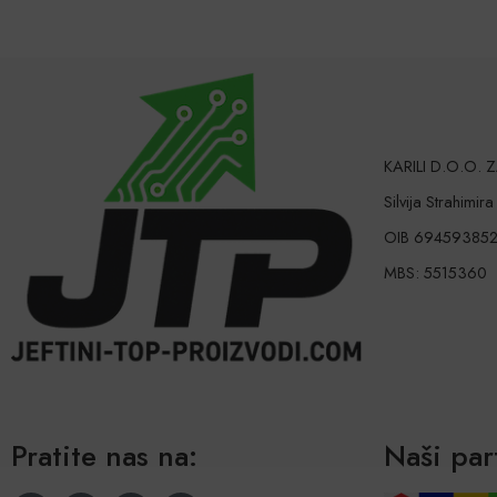
KARILI D.O.O.
Silvija Strahimir
OIB 69459385
MBS: 5515360
Pratite nas na:
Naši par