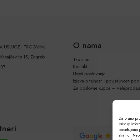
O nama
 ZA USLUGE I TRGOVINU
a Kranjčevića 15, Zagreb
Tko smo
Kontakt
207
Uvjeti poslovanja
Izjava o tajnosti i povjerljivosti po
Za poslovne kupce – Veleprodaj
Da bismo pruž
pristup info
tneri
obrađujemo p
stranici. Nep