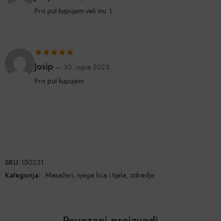
od 5
Prvi put kupujem veli inu. L
Ocijenjeno
5
Josip
–
30. rujna 2023.
od 5
Prvi put kupujem
SKU:
150231
Kategorija:
:
Masažeri, njega lica i tijela, zdravlje
Povezani proizvodi