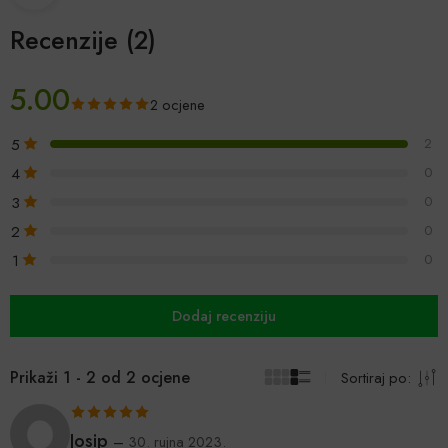
Recenzije (2)
5.00
2 ocjene
5
2
4
0
3
0
2
0
1
0
Dodaj recenziju
Prikaži 1 - 2 od 2 ocjene
Sortiraj po:
Ocijenjeno
5
Josip
–
30. rujna 2023.