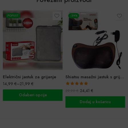
-39%
-79%
 za grijanje
Shiatsu masažni jastuk s grijanjem za kuću i auto
5,58
€
26,41
€
Ocijenjeno
24,41
€
39,99
€
5.00
od 5
opcije
Dodaj u ko
Dodaj u košaricu