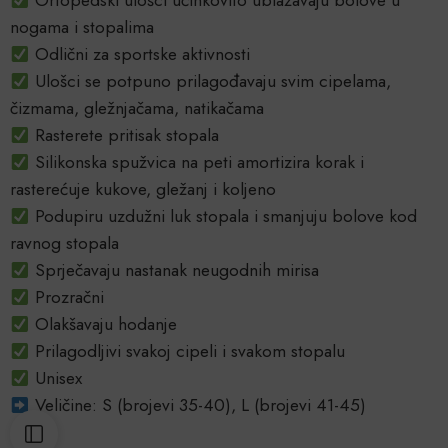
Ortopedski ulošci učinkovito ublažavaju bolove u
nogama i stopalima
Odlični za sportske aktivnosti
Ulošci se potpuno prilagođavaju svim cipelama,
čizmama, gležnjačama, natikačama
Rasterete pritisak stopala
Silikonska spužvica na peti amortizira korak i
rasterećuje kukove, gležanj i koljeno
Podupiru uzdužni luk stopala i smanjuju bolove kod
ravnog stopala
Sprječavaju nastanak neugodnih mirisa
Prozračni
Olakšavaju hodanje
Prilagodljivi svakoj cipeli i svakom stopalu
Unisex
Veličine: S (brojevi 35-40), L (brojevi 41-45)