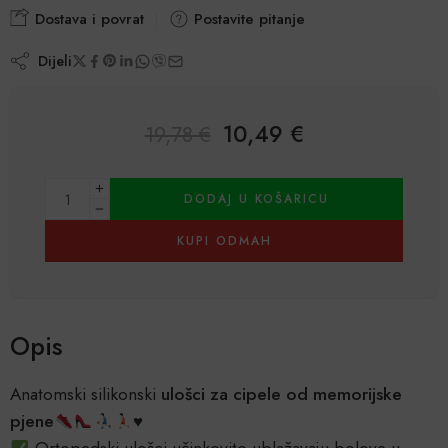
Korisničke
2
Dostava i povrat
Postavite pitanje
ocjene:
5.00
od
Dijeli
ukupno 5 (
korisnika)
10,49
€
19,78
€
Alternative:
DODAJ U KOŠARICU
KUPI ODMAH
Opis
Anatomski silikonski
ulošci za cipele od memorijske
pjene
♥️