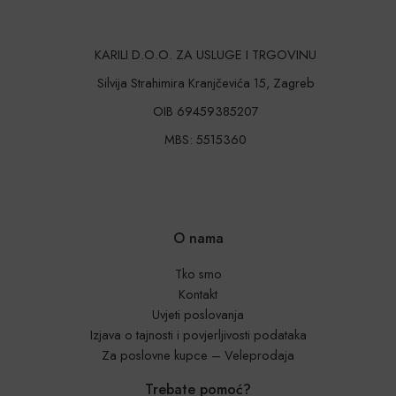
KARILI D.O.O. ZA USLUGE I TRGOVINU
Silvija Strahimira Kranjčevića 15, Zagreb
OIB 69459385207
MBS: 5515360
O nama
Tko smo
Kontakt
Uvjeti poslovanja
Izjava o tajnosti i povjerljivosti podataka
Za poslovne kupce – Veleprodaja
Trebate pomoć?