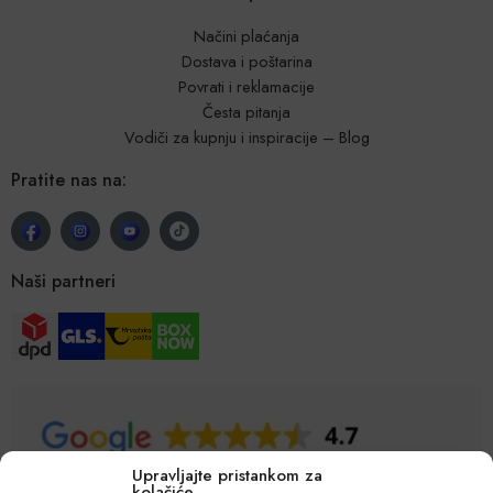
Načini plaćanja
Dostava i poštarina
Povrati i reklamacije
Česta pitanja
Vodiči za kupnju i inspiracije – Blog
Pratite nas na:
Naši partneri
Upravljajte pristankom za
kolačiće