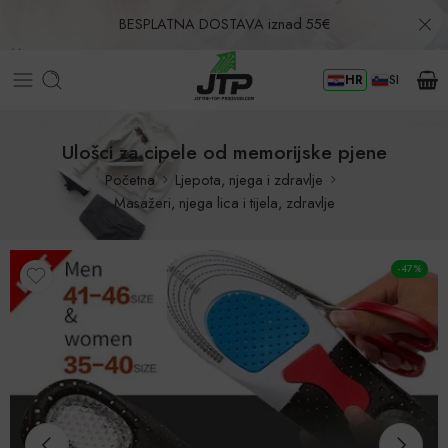
BESPLATNA DOSTAVA iznad 55€
HR
SI
Povrat u roku od 30 dana!
Ulošci za cipele od memorijske pjene
Početna
Ljepota, njega i zdravlje
Masažeri, njega lica i tijela, zdravlje
-47%