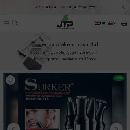
BESPLATNA DOSTAVA iznad 55€
HR
SI
Povrat u roku od 30 dana!
Trimer za dlake u nosu 4u1
Početna
Ljepota, njega i zdravlje
Brijaći aparati i mašinice za šišanje
-55%