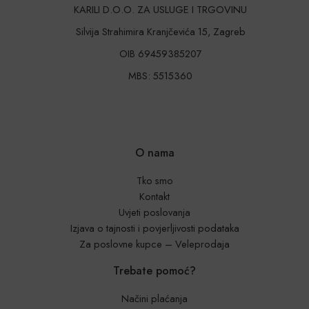
KARILI D.O.O. ZA USLUGE I TRGOVINU
Silvija Strahimira Kranjčevića 15, Zagreb
OIB 69459385207
MBS: 5515360
O nama
Tko smo
Kontakt
Uvjeti poslovanja
Izjava o tajnosti i povjerljivosti podataka
Za poslovne kupce – Veleprodaja
Trebate pomoć?
Načini plaćanja