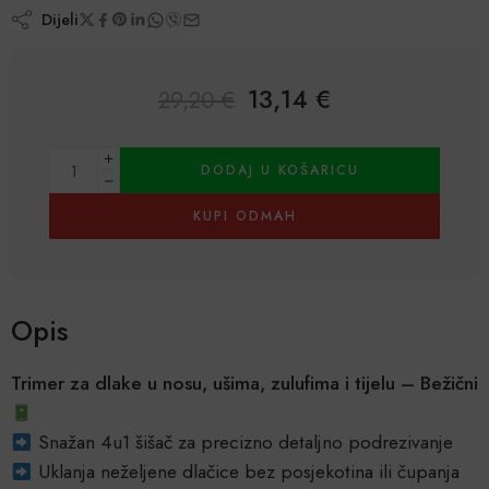
Dijeli
13,14
€
29,20
€
Alternative:
DODAJ U KOŠARICU
KUPI ODMAH
Opis
Trimer za dlake u nosu, ušima, zulufima i tijelu – Bežični
Snažan 4u1 šišač za precizno detaljno podrezivanje
Uklanja neželjene dlačice bez posjekotina ili čupanja