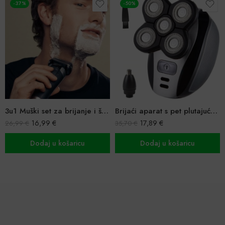
-37%
-50%
3u1 Muški set za brijanje i šišanje
Brijaći aparat s pet plutajuće rotacijske glave
16,99
€
17,89
€
26,99
€
35,70
€
Dodaj u košaricu
Dodaj u košaricu