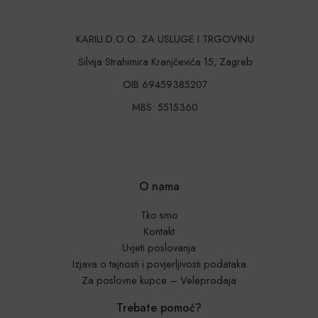
KARILI D.O.O. ZA USLUGE I TRGOVINU
Silvija Strahimira Kranjčevića 15, Zagreb
OIB 69459385207
MBS: 5515360
O nama
Tko smo
Kontakt
Uvjeti poslovanja
Izjava o tajnosti i povjerljivosti podataka
Za poslovne kupce – Veleprodaja
Trebate pomoć?