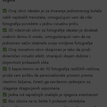
Ovaj okvir idealan je za stvaranje jedinstvenog kolaža
vaših najdražih trenutaka, omogućujući vam da više
fotografija povežete u jednu vizualnu priču.
3D višestruki okvir za fotografije idealan je dodatak
svakom domu ili uredu, omogućavajući vam da na
jedinstven način istaknete svoje omiljene fotografije
Ovaj inovativni okvir dizajniran je tako da pruži
dinamičan vizualni efekt, stvarajući dojam dubine i
slojevitosti prikazanih slika
S kapacitetom za do 10 fotografija različitih veličina,
pruža vam priliku da personalizirate prostor prema
vlastitim željama, čineći ga savršenim rješenjem za
izlaganje dragocjenih uspomena
Jedna od najvažnijih značajki je njegova svestranost
Bez obzira na to želite li prikazati obiteljske