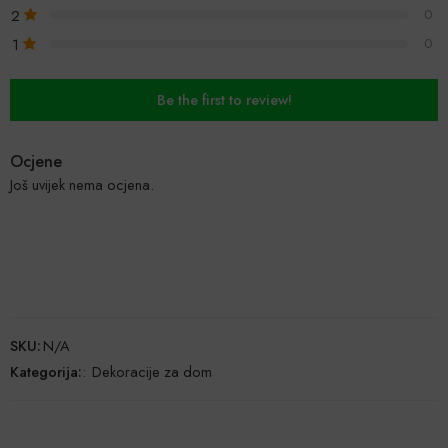
2
0
1
0
Be the first to review!
Ocjene
Još uvijek nema ocjena.
SKU:
N/A
Kategorija:
:
Dekoracije za dom