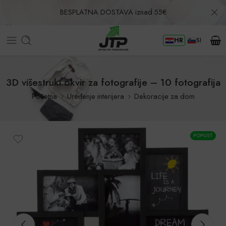
BESPLATNA DOSTAVA iznad 55€
HR
SI
Povrat u roku od 30 dana!
3D višestruki okvir za fotografije – 10 fotografija
Početna
Uređenje interijera
Dekoracije za dom
POPUST