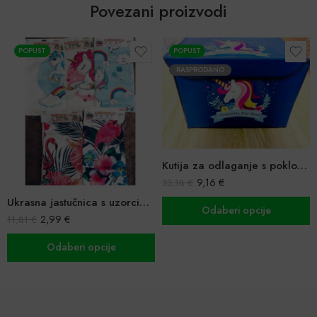
Povezani proizvodi
POPUST
POPUST
RASPRODANO
Kutija za odlaganje s poklopcem
9,16
€
33,18
€
Ukrasna jastučnica s uzorcima 45x45cm
Odaberi opcije
2,99
€
11,81
€
Odaberi opcije