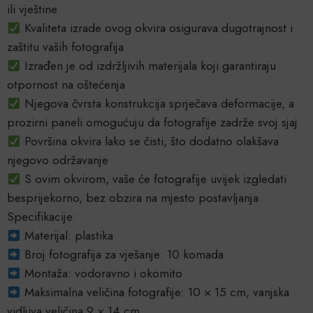
ili vještine
Kvaliteta izrade ovog okvira osigurava dugotrajnost i
zaštitu vaših fotografija
Izrađen je od izdržljivih materijala koji garantiraju
otpornost na oštećenja
Njegova čvrsta konstrukcija sprječava deformacije, a
prozirni paneli omogućuju da fotografije zadrže svoj sjaj
Površina okvira lako se čisti, što dodatno olakšava
njegovo održavanje
S ovim okvirom, vaše će fotografije uvijek izgledati
besprijekorno, bez obzira na mjesto postavljanja
Specifikacije:
Materijal: plastika
Broj fotografija za vješanje: 10 komada
Montaža: vodoravno i okomito
Maksimalna veličina fotografije: 10 × 15 cm, vanjska
vidljiva veličina 9 × 14 cm