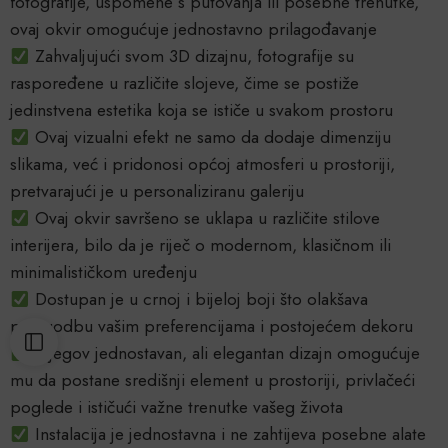
fotografije, uspomene s putovanja ili posebne trenutke,
ovaj okvir omogućuje jednostavno prilagođavanje
Zahvaljujući svom 3D dizajnu, fotografije su
raspoređene u različite slojeve, čime se postiže
jedinstvena estetika koja se ističe u svakom prostoru
Ovaj vizualni efekt ne samo da dodaje dimenziju
slikama, već i pridonosi općoj atmosferi u prostoriji,
pretvarajući je u personaliziranu galeriju
Ovaj okvir savršeno se uklapa u različite stilove
interijera, bilo da je riječ o modernom, klasičnom ili
minimalističkom uređenju
Dostupan je u crnoj i bijeloj boji što olakšava
prilagodbu vašim preferencijama i postojećem dekoru
Njegov jednostavan, ali elegantan dizajn omogućuje
mu da postane središnji element u prostoriji, privlačeći
poglede i ističući važne trenutke vašeg života
Instalacija je jednostavna i ne zahtijeva posebne alate