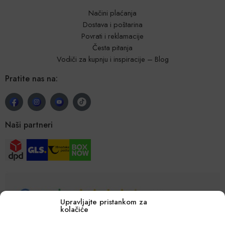
Načini plaćanja
Dostava i poštarina
Povrati i reklamacije
Česta pitanja
Vodiči za kupnju i inspiracije – Blog
Pratite nas na:
Naši partneri
Upravljajte pristankom za
kolačiće