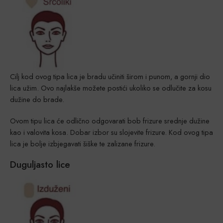
Cilj kod ovog tipa lica je bradu učiniti širom i punom, a gornji dio
lica užim. Ovo najlakše možete postići ukoliko se odlučite za kosu
dužine do brade.
Ovom tipu lica će odlično odgovarati bob frizure srednje dužine
kao i valovita kosa. Dobar izbor su slojevite frizure. Kod ovog tipa
lica je bolje izbjegavati šiške te zalizane frizure.
Duguljasto lice