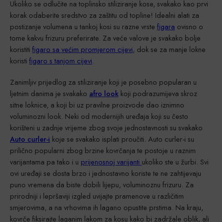
Ukoliko se odlučite na toplinsko stiliziranje kose, svakako kao prvi
korak odaberite sredstvo za zaštitu od topline! Idealni alati za
postizanje volumena u tankoj kosi su razne vrste
figara
ovisno o
tome kakvu frizuru preferirate. Za veće valove je svakako bolje
koristiti
figaro sa većim promjerom cijevi
, dok se za manje lokne
koristi
figaro s tanjom cijevi
.
Zanimljiv prijedlog za stiliziranje koji je posebno popularan u
ljetnim danima je svakako
afro look
koji podrazumijeva skroz
sitne loknice, a koji bi uz pravilne proizvode dao iznimno
voluminozni look. Neki od modernijih uređaja koji su često
korišteni u zadnje vrijeme zbog svoje jednostavnosti su svakako
Auto curler-i
koje se svakako isplati proučiti. Auto curler-i su
prilično popularni zbog brzine kovrčanja te postoje u raznim
varijantama pa tako i u
prijenosnoj varijanti
ukoliko ste u žurbi. Svi
ovi uređaji se dosta brzo i jednostavno koriste te ne zahtijevaju
puno vremena da biste dobili lijepu, voluminoznu frizuru. Za
prirodniji i lepršaviji izgled uvijajte pramenove u različitim
smjerovima, a na vrhovima ih lagano opustite prstima. Na kraju,
kovrče fiksirajte laganim lakom za kosu kako bi zadržale oblik, ali