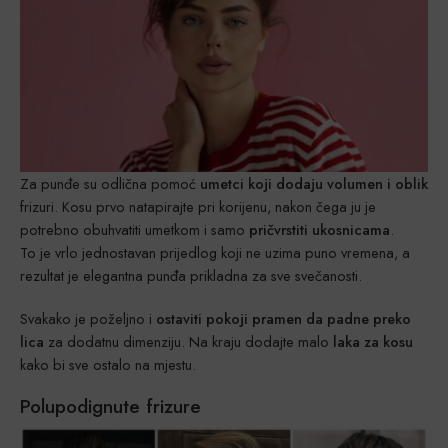
Za punđe su odlična pomoć
umetci koji dodaju volumen i oblik
frizuri. Kosu prvo natapirajte pri korijenu, nakon čega ju je
potrebno obuhvatiti umetkom i samo
pričvrstiti ukosnicama
.
To je vrlo jednostavan prijedlog koji ne uzima puno vremena, a
rezultat je elegantna punđa prikladna za sve svečanosti.
Svakako je poželjno i
ostaviti pokoji pramen da padne preko
lica
za dodatnu dimenziju. Na kraju dodajte malo
laka za kosu
kako bi sve ostalo na mjestu.
Polupodignute frizure