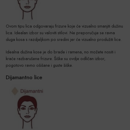
Ovom tipu lica odgovaraju frizure koje će vizualno smanjiti dužinu
lica. Idealan izbor su valoviti stilovi. Ne preporučuje se ravna
duga kosa s razdjeljkom po sredini jer će vizualno produžiti lice.
Idealna dužina kose je do brade i ramena, no možete nositi i
kraće razbarušene frizure. Šiške su ovdje odličan izbor,
pogotovo ravno ošišane i guste šiške.
Dijamantno lice