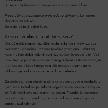
jer su oni zaduženi za davanje čvrstoće i volumena kosi.
Preporučeno je izbjegavati proizvode sa silikonima
koji mogu
dodatno otežati kosu
što daje još tanji izgled kose.
Kako samostalno stilizirati tanku kosu?
Unatoč uobičajenom razmišljanju da tanka kosa uvijek izgleda
beživotno i dosadno, uz samo nekoliko promjena u stiliziranju
kose možete dobiti voluminozniji izgled koji će podići cijeli Vaš
look. Iako je postizanje voluminoznog izgleda često izazovno, uz
jednostavne trikove i odgovarajuće proizvode samostalno
oblikovanje rijetke kose može biti brzo i efektno.
Za početak, treba obratiti pažnju na sve navedeno u poglavlju o
njezi kose. Potrebno je izabrati odgovarajuće proizvode koji će
biti Vaši važni saveznici u ovom procesu. Također je potrebno
povesti računa o pravilnoj prehrani i količini stresa s kojim se
borite u svakodnevici.