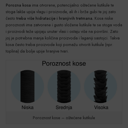
Porozna kosa
ima otvorene, potencijalno oštećene kutikule te
stoga lakše upija vlagu i proizvode, ali ih i brže gubi te joj zato
često
treba više hidratacije i hranjivih tretmana.
Kosa niske
poroznosti ima zatvorene i gusto složene kutikule te se stoga voda
i proizvodi teže upijaju unutar vlasi i ostaju više na površini. Zato
joj je potrebna manja količina proizvoda i laganiji sastojci. Takva
kosa često treba proizvode koji pomažu otvoriti kutikule (npr.
toplina) da bolje upije hranjive tvari.
Poroznost kose – oštećene kutikule