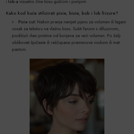
i
lob-a
vizualno čine kosu gušćom i punijom.
Kako kod kuće stilizirati pixie, bixie, bob i lob frizure?
Pixie cut:
Nakon pranja nanijeti pjenu za volumen ili lagani
vosak za teksturu na vlažnu kosu. Sušiti fenom s difuzorom,
podižući vlasi prstima od korijena za veći volumen. Po želji
oblikovati špičaste ili raščupane pramenove voskom ili mat
pastom.