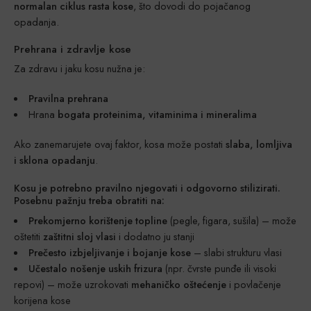
normalan ciklus rasta kose
, što dovodi do pojačanog
opadanja.
Prehrana i zdravlje kose
Za zdravu i jaku kosu nužna je:
Pravilna prehrana
Hrana
bogata proteinima, vitaminima i mineralima
Ako zanemarujete ovaj faktor, kosa može postati
slaba, lomljiva
i sklona opadanju
.
Kosu je potrebno
pravilno njegovati
i
odgovorno stilizirati
.
Posebnu pažnju treba obratiti na:
Prekomjerno korištenje topline
(pegle, figara, sušila) – može
oštetiti
zaštitni sloj vlasi
i dodatno ju stanji
Prečesto izbjeljivanje i bojanje kose
– slabi strukturu vlasi
Učestalo nošenje uskih frizura
(npr. čvrste punđe ili visoki
repovi) – može uzrokovati
mehaničko oštećenje
i povlačenje
korijena kose