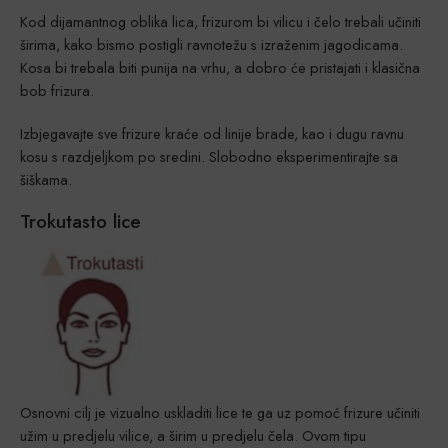
Kod dijamantnog oblika lica, frizurom bi vilicu i čelo trebali učiniti
širima, kako bismo postigli ravnotežu s izraženim jagodicama.
Kosa bi trebala biti punija na vrhu, a dobro će pristajati i klasična
bob frizura.
Izbjegavajte sve frizure kraće od linije brade, kao i dugu ravnu
kosu s razdjeljkom po sredini. Slobodno eksperimentirajte sa
šiškama.
Trokutasto lice
Osnovni cilj je vizualno uskladiti lice te ga uz pomoć frizure učiniti
užim u predjelu vilice, a širim u predjelu čela. Ovom tipu