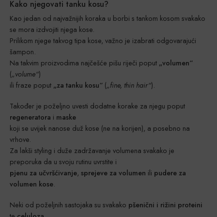
Kako njegovati tanku kosu?
Kao jedan od najvažnijih koraka u borbi s tankom kosom svakako
se mora izdvojiti njega kose.
Prilikom njege takvog tipa kose, važno je izabrati odgovarajući
šampon.
Na takvim proizvodima najčešće pišu riječi poput
„volumen“
(
„volume“
)
ili fraze poput
„za tanku kosu“
(
„fine, thin hair“
).
Također je poželjno uvesti dodatne korake za njegu poput
regeneratora
i
maske
koji se uvijek nanose duž kose (ne na korijen), a posebno na
vrhove.
Za lakši styling i duže zadržavanje volumena svakako je
preporuka da u svoju rutinu uvrstite i
pjenu za učvršćivanje
,
sprejeve za volumen
ili
pudere za
volumen kose
.
Neki od poželjnih sastojaka su svakako
pšenični i rižini proteini
te
celuloza