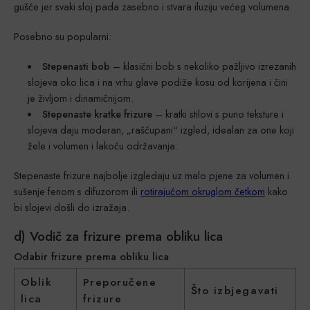
gušće jer svaki sloj pada zasebno i stvara iluziju većeg volumena.
Posebno su popularni:
Stepenasti bob
– klasični bob s nekoliko pažljivo izrezanih
slojeva oko lica i na vrhu glave podiže kosu od korijena i čini
je življom i dinamičnijom.
Stepenaste kratke frizure
– kratki stilovi s puno teksture i
slojeva daju moderan, „raščupani“ izgled, idealan za one koji
žele i volumen i lakoću održavanja.
Stepenaste frizure najbolje izgledaju uz malo pjene za volumen i
sušenje fenom s difuzorom ili
rotirajućom okruglom četkom
kako
bi slojevi došli do izražaja.
d) Vodič za frizure prema obliku lica
Odabir frizure prema obliku lica
Oblik
Preporučene
Što izbjegavati
lica
frizure