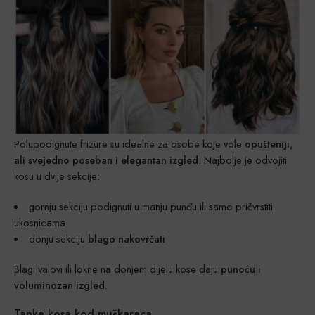
Polupodignute frizure su idealne za osobe koje vole
opušteniji,
ali svejedno poseban i elegantan izgled
. Najbolje je odvojiti
kosu u dvije sekcije:
gornju sekciju podignuti u manju punđu ili samo pričvrstiti
ukosnicama
donju sekciju
blago nakovrčati
Blagi valovi ili lokne na donjem dijelu kose daju
punoću i
voluminozan izgled
.
Tanka kosa kod muškaraca