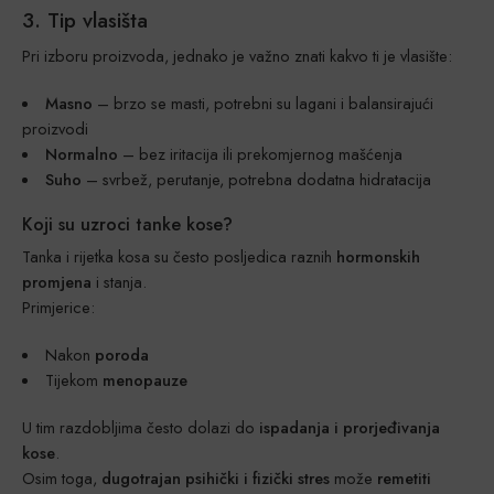
3. Tip vlasišta
Pri izboru proizvoda, jednako je važno znati kakvo ti je vlasište:
Masno
– brzo se masti, potrebni su lagani i balansirajući
proizvodi
Normalno
– bez iritacija ili prekomjernog mašćenja
Suho
– svrbež, perutanje, potrebna dodatna hidratacija
Koji su uzroci tanke kose?
Tanka i rijetka kosa su često posljedica raznih
hormonskih
promjena
i stanja.
Primjerice:
Nakon
poroda
Tijekom
menopauze
U tim razdobljima često dolazi do
ispadanja i prorjeđivanja
kose
.
Osim toga,
dugotrajan psihički i fizički stres
može
remetiti