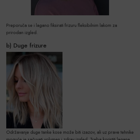
Preporuča se i lagano fiksirati frizuru fleksibilnim lakom za
prirodan izgled.
b) Duge frizure
Održavanje duge tanke kose može biti izazov, ali uz prave tehnike
moguće je sačuvati volumen i zdrav izgled. Treba koristiti lagane