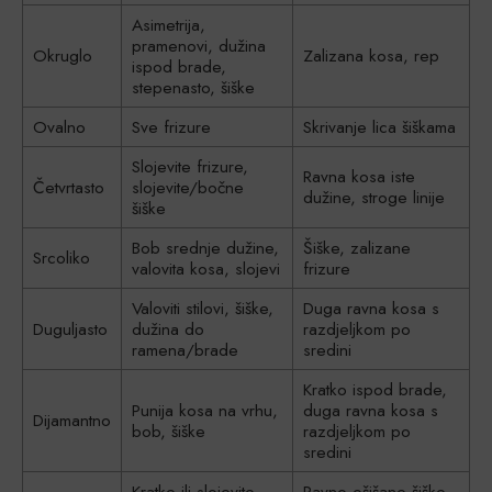
Asimetrija,
pramenovi, dužina
Okruglo
Zalizana kosa, rep
ispod brade,
stepenasto, šiške
Ovalno
Sve frizure
Skrivanje lica šiškama
Slojevite frizure,
Ravna kosa iste
Četvrtasto
slojevite/bočne
dužine, stroge linije
šiške
Bob srednje dužine,
Šiške, zalizane
Srcoliko
valovita kosa, slojevi
frizure
Valoviti stilovi, šiške,
Duga ravna kosa s
Duguljasto
dužina do
razdjeljkom po
ramena/brade
sredini
Kratko ispod brade,
Punija kosa na vrhu,
duga ravna kosa s
Dijamantno
bob, šiške
razdjeljkom po
sredini
Kratke ili slojevite
Ravno ošišane šiške,