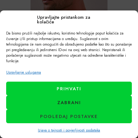
Upravljajte pristankom za
kolačiće
Da bismo pružili najbolje iskustvo, koristimo tehnologije poput kolačića za
čuvanje i/ili pristup informacijama o uređaju. Suglasnost s ovim
Buzz cut
je ultra kratka frizura koja skriva prorijeđena mjesta te
tehnologijama će nam omogućiti da obrađujemo podatke kao što su ponašanje
pri pregledavanju ili jedinstveni ID-ovi na ovoj web stranici. Nepristanak ili
je također dobro rješenje.
povlačenje suglasnosti može negativno utjecati na određene karakteristike i
funkcije.
Upravljanje uslugama
PRIHVATI
ZABRANI
POGLEDAJ POSTAVKE
Izjava o tajnosti i povjerljivosti podataka
Shop
Filteri
Kategorije
Lista želja