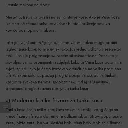
i ostale mekane na dodir.
Naravno, treba pripaziti i na samo stanje kose. Ako je Vaša kosa
iznimno oštećena i suha, prvi izbor bi bio korištenje seta za
kovrče bez topline ili viklera.
Iako je uvriježeno mišljenje da samo valovi i lokne mogu podići
izgled tanke kose, to nije uvijek tako. Još jedno odlično rješenje za
tanku kosu je poigravanje sa raznim stilovima frizure. Ponekad je
dovoljno samo promijeniti razdjeljak kako bi Vaša kosa poprimila
svjež izgled. Iako je često izazovno odlučiti se na veliku promjenu
u frizerskom salonu, postoji pregršt opcija za osobe sa tankom
kosom te svakako trebate isprobati neku od njih! U nastavku
donosimo pregled raznih opcija za tanku kosu:
a) Moderne kratke frizure za tanku kosu
Tanka kosa često teško zadržava volumen i oblik, zbog čega su
kraće frizure i frizure do ramena odličan izbor. Stilovi poput
pixie
cuta, bixie cuta, bob-a
(klasični bob, blunt bob, bob sa šiškama)