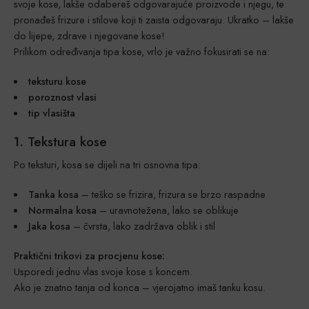
svoje kose, lakše odabereš odgovarajuće proizvode i njegu, te
pronađeš frizure i stilove koji ti zaista odgovaraju. Ukratko – lakše
do lijepe, zdrave i njegovane kose!
Prilikom određivanja tipa kose, vrlo je važno fokusirati se na:
teksturu kose
poroznost vlasi
tip vlasišta
1. Tekstura kose
Po teksturi, kosa se dijeli na tri osnovna tipa:
Tanka kosa
– teško se frizira, frizura se brzo raspadne
Normalna kosa
– uravnotežena, lako se oblikuje
Jaka kosa
– čvrsta, lako zadržava oblik i stil
Praktični trikovi za procjenu kose:
Usporedi jednu vlas svoje kose s koncem.
Ako je znatno tanja od konca – vjerojatno imaš tanku kosu.