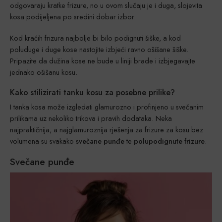
odgovaraju kratke frizure, no u ovom slučaju je i duga, slojevita
kosa podijeljena po sredini dobar izbor.
Kod kraćih frizura najbolje bi bilo podignuti šiške, a kod
poluduge i duge kose nastojite izbjeći ravno ošišane šiške.
Pripazite da dužina kose ne bude u liniji brade i izbjegavajte
jednako ošišanu kosu.
Kako stilizirati tanku kosu za posebne prilike?
I tanka kosa može izgledati glamurozno i profinjeno u svečanim
prilikama uz nekoliko trikova i pravih dodataka. Neka
najpraktičnija, a najglamuroznija rješenja za frizure za kosu bez
volumena su svakako
svečane punđe
te
polupodignute frizure
.
Svečane punđe