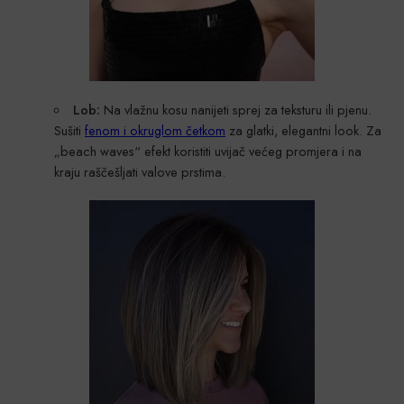
Lob:
Na vlažnu kosu nanijeti sprej za teksturu ili pjenu.
Sušiti
fenom i okruglom četkom
za glatki, elegantni look. Za
„beach waves“
efekt koristiti uvijač većeg promjera
i na
kraju raščešljati valove prstima.