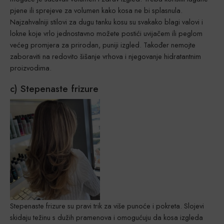
pjene ili sprejeve za volumen kako kosa ne bi splasnula.
Najzahvalniji stilovi za dugu tanku kosu su svakako blagi valovi i
lokne koje vrlo jednostavno možete postići uvijačem ili peglom
većeg promjera za prirodan, puniji izgled. Također nemojte
zaboraviti na redovito šišanje vrhova i njegovanje hidratantnim
proizvodima.
c) Stepenaste frizure
Stepenaste frizure su pravi trik za više punoće i pokreta. Slojevi
skidaju težinu s dužih pramenova i omogućuju da kosa izgleda