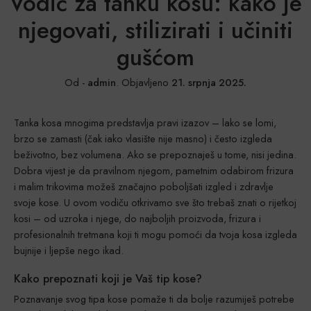
Vodič za tanku kosu: kako je
njegovati, stilizirati i učiniti
gušćom
Od -
admin
.
Objavljeno
21. srpnja 2025.
Tanka kosa mnogima predstavlja pravi izazov – lako se lomi,
brzo se zamasti (čak iako vlasište nije masno) i često izgleda
beživotno, bez volumena. Ako se prepoznaješ u tome, nisi jedina.
Dobra vijest je da pravilnom njegom, pametnim odabirom frizura
i malim trikovima možeš značajno poboljšati izgled i zdravlje
svoje kose. U ovom vodiču otkrivamo sve što trebaš znati o rijetkoj
kosi – od uzroka i njege, do najboljih proizvoda, frizura i
profesionalnih tretmana koji ti mogu pomoći da tvoja kosa izgleda
bujnije i ljepše nego ikad.
Kako prepoznati koji je Vaš tip kose?
Poznavanje svog tipa kose pomaže ti da bolje razumiješ potrebe