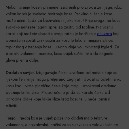
Nakon pranja kose i primjene izabranih proizvoda za njegu, idući
važan korak je svakako feniranje kose. Pravilno sušenje kose
može učiniti čuda za beživotnu i rijetku kosu! Prije svega, na kosu
svakako nanesite lagani sprej za zaštitu od topline. Najvažniji
korak koji možete ubaciti u svoju rutinu je korištenje
difuzora
koji
pomaže raspršiti zrak sušila za kosu te tako smanjuje rizik od
toplinskog oštećenja kose i ujedno daje voluminozniji izgled. Za
dodatni volumen i punoću, kosu uvijek sušite tako da nagnete
glavu prema dolje.
Dodatan savjet:
Izbjegavajte četke izrađene od metala koje se
tijekom feniranja mogu pretjerano zagrijati i dodatno oštetiti tanku
kosu kao i tvrde plastične četke koje mogu uzrokovati dodatno
pucanje tanke vlasi. Preporučeno je da se koriste četke od
prirodne dlake koje lakše klize kroz kosu te ju neće lomiti ili
oštetiti.
Tanjoj i rjeđoj kosi je uvijek poželjno dodati malo teksture i
volumena, a najzahvalniji načini za to su svakako valovi i loknice.