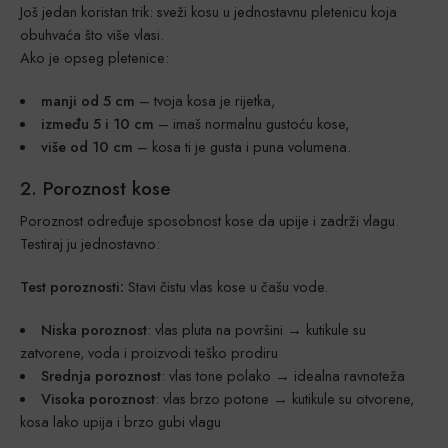
Još jedan koristan trik: sveži kosu u jednostavnu pletenicu koja
obuhvaća što više vlasi.
Ako je opseg pletenice:
manji od 5 cm
– tvoja kosa je rijetka,
između 5 i 10 cm
– imaš normalnu gustoću kose,
više od 10 cm
– kosa ti je gusta i puna volumena.
2. Poroznost kose
Poroznost određuje sposobnost kose da upije i zadrži vlagu.
Testiraj ju jednostavno:
Test poroznosti:
Stavi čistu vlas kose u čašu vode.
Niska poroznost
: vlas pluta na površini → kutikule su
zatvorene, voda i proizvodi teško prodiru
Srednja poroznost
: vlas tone polako → idealna ravnoteža
Visoka poroznost
: vlas brzo potone → kutikule su otvorene,
kosa lako upija i brzo gubi vlagu