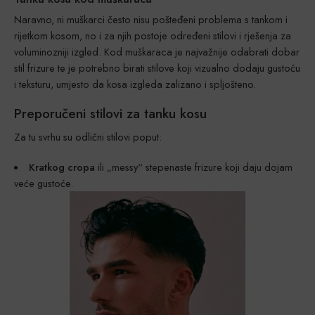
Naravno, ni muškarci često nisu pošteđeni problema s tankom i
rijetkom kosom, no i za njih postoje određeni stilovi i rješenja za
voluminozniji izgled. Kod muškaraca je najvažnije odabrati dobar
stil frizure te je potrebno birati stilove koji vizualno dodaju gustoću
i teksturu, umjesto da kosa izgleda zalizano i spljošteno.
Preporučeni stilovi za tanku kosu
Za tu svrhu su odlični stilovi poput:
Kratkog cropa
ili „messy“ stepenaste frizure koji daju dojam
veće gustoće.