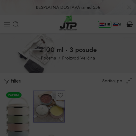
BESPLATNA DOSTAVA iznad 55€
HR
SI
Povrat u roku od 30 dana!
2100 ml - 3 posude
Početna
Proizvod Veličina
Filteri
Sortiraj po:
POPUST