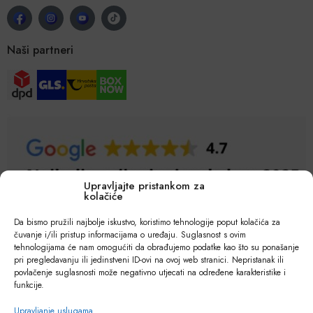
Naši partneri
Upravljajte pristankom za
kolačiće
Da bismo pružili najbolje iskustvo, koristimo tehnologije poput kolačića za
čuvanje i/ili pristup informacijama o uređaju. Suglasnost s ovim
tehnologijama će nam omogućiti da obrađujemo podatke kao što su ponašanje
pri pregledavanju ili jedinstveni ID-ovi na ovoj web stranici. Nepristanak ili
povlačenje suglasnosti može negativno utjecati na određene karakteristike i
funkcije.
Upravljanje uslugama