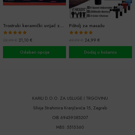
Trostruki keramički uvijač za bogate valove
Pištolj za masažu
Ocijenjeno
Ocijenjeno
21,10
€
24,99
€
32,99
€
49,99
€
5.00
od 5
5.00
od 5
Odaberi opcije
Dodaj u košaricu
KARILI D.O.O. ZA USLUGE I TRGOVINU
Silvija Strahimira Kranjčevića 15, Zagreb
OIB 69459385207
MBS: 5515360