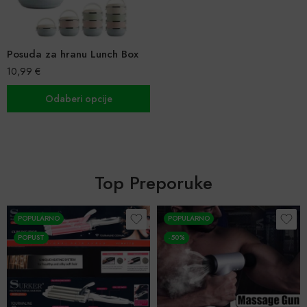
Posuda za hranu Lunch Box
10,99
€
Odaberi opcije
Top Preporuke
POPULARNO
POPULARNO
POPUST
-50%