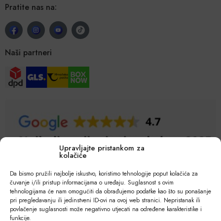
Pratite nas na:
Naši partneri
Upravljajte pristankom za
kolačiće
Da bismo pružili najbolje iskustvo, koristimo tehnologije poput kolačića za
čuvanje i/ili pristup informacijama o uređaju. Suglasnost s ovim
tehnologijama će nam omogućiti da obrađujemo podatke kao što su ponašanje
pri pregledavanju ili jedinstveni ID-ovi na ovoj web stranici. Nepristanak ili
povlačenje suglasnosti može negativno utjecati na određene karakteristike i
funkcije.