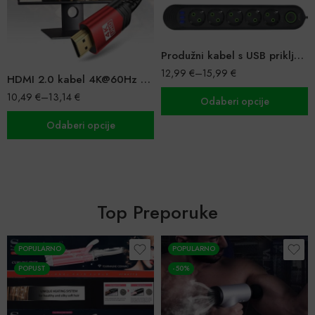
Produžni kabel s USB priključcima
12,99
€
–
15,99
€
HDMI 2.0 kabel 4K@60Hz – 5m i 3m
10,49
€
–
13,14
€
Odaberi opcije
Odaberi opcije
Top Preporuke
POPULARNO
POPULARNO
POPUST
-50%