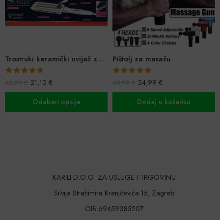
Trostruki keramički uvijač za bogate valove
Pištolj za masažu
Ocijenjeno
Ocijenjeno
21,10
€
24,99
€
32,99
€
49,99
€
5.00
od 5
5.00
od 5
Odaberi opcije
Dodaj u košaricu
KARILI D.O.O. ZA USLUGE I TRGOVINU
Silvija Strahimira Kranjčevića 15, Zagreb
OIB 69459385207