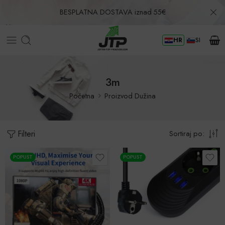
BESPLATNA DOSTAVA iznad 55€
HR
SI
Povrat u roku od 30 dana!
3m
Početna
Proizvod Dužina
Filteri
Sortiraj po:
POPUST
POPUST