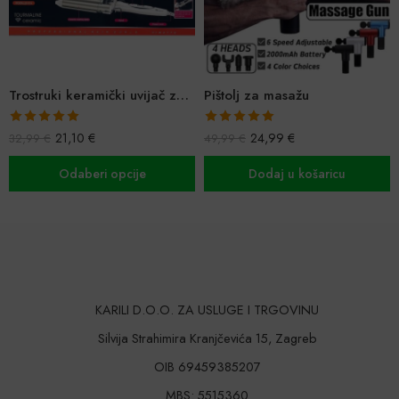
Trostruki keramički uvijač za bogate valove
Pištolj za masažu
Ocijenjeno
Ocijenjeno
21,10
€
24,99
€
32,99
€
49,99
€
5.00
od 5
5.00
od 5
Odaberi opcije
Dodaj u košaricu
KARILI D.O.O. ZA USLUGE I TRGOVINU
Silvija Strahimira Kranjčevića 15, Zagreb
OIB 69459385207
MBS: 5515360