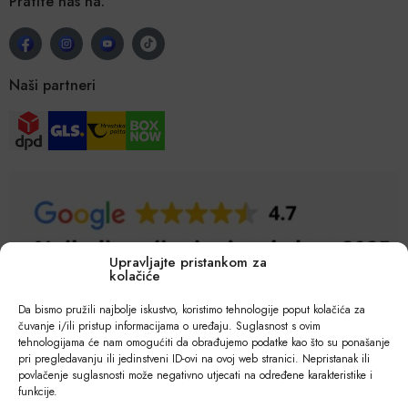
Pratite nas na:
Naši partneri
Upravljajte pristankom za
kolačiće
Da bismo pružili najbolje iskustvo, koristimo tehnologije poput kolačića za
čuvanje i/ili pristup informacijama o uređaju. Suglasnost s ovim
tehnologijama će nam omogućiti da obrađujemo podatke kao što su ponašanje
pri pregledavanju ili jedinstveni ID-ovi na ovoj web stranici. Nepristanak ili
povlačenje suglasnosti može negativno utjecati na određene karakteristike i
funkcije.