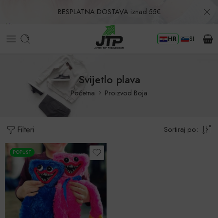
BESPLATNA DOSTAVA iznad 55€
HR
SI
Povrat u roku od 30 dana!
Svijetlo plava
Početna
Proizvod Boja
Filteri
Sortiraj po:
POPUST