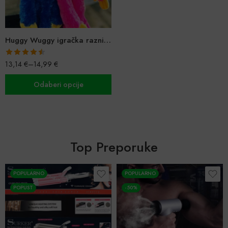
Huggy Wuggy igračka razni modeli
Ocijenjeno
13,14
€
–
14,99
€
4.50
od 5
Odaberi opcije
Top Preporuke
POPULARNO
POPULARNO
POPUST
-50%