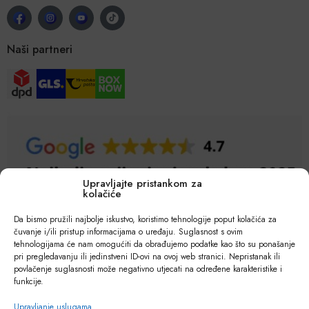
Naši partneri
Upravljajte pristankom za
kolačiće
Da bismo pružili najbolje iskustvo, koristimo tehnologije poput kolačića za
čuvanje i/ili pristup informacijama o uređaju. Suglasnost s ovim
tehnologijama će nam omogućiti da obrađujemo podatke kao što su ponašanje
pri pregledavanju ili jedinstveni ID-ovi na ovoj web stranici. Nepristanak ili
povlačenje suglasnosti može negativno utjecati na određene karakteristike i
funkcije.
Upravljanje uslugama