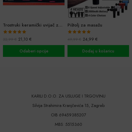
Trostruki keramički uvijač za bogate valove
Pištolj za masažu
Ocijenjeno
Ocijenjeno
21,10
€
24,99
€
32,99
€
49,99
€
5.00
od 5
5.00
od 5
Odaberi opcije
Dodaj u košaricu
KARILI D.O.O. ZA USLUGE I TRGOVINU
Silvija Strahimira Kranjčevića 15, Zagreb
OIB 69459385207
MBS: 5515360