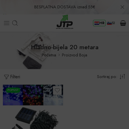
BESPLATNA DOSTAVA iznad 55€
HR
SI
Povrat u roku od 30 dana!
Hladno-bijela 20 metara
Početna
Proizvod Boja
Filteri
Sortiraj po:
POPUST