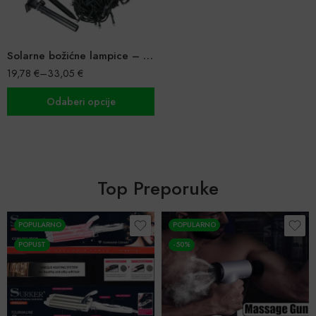
Solarne božićne lampice – 20m/10m
19,78
€
–
33,05
€
Odaberi opcije
Top Preporuke
POPULARNO
POPULARNO
POPUST
-50%