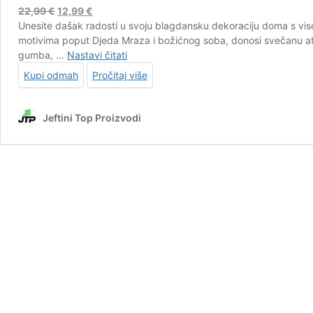
Izvorna
Trenutna
22,99
€
12,99
€
cijena
cijena
Unesite dašak radosti u svoju blagdansku dekoraciju doma s vi
bila
je:
motivima poput Djeda Mraza i božićnog soba, donosi svečanu atmo
je:
12,99 €.
Svjetleći
gumba, …
Nastavi čitati
22,99 €.
visoki
Kupi odmah
Pročitaj više
adventski
kalendar
u
Jeftini Top Proizvodi
obliku
kućice